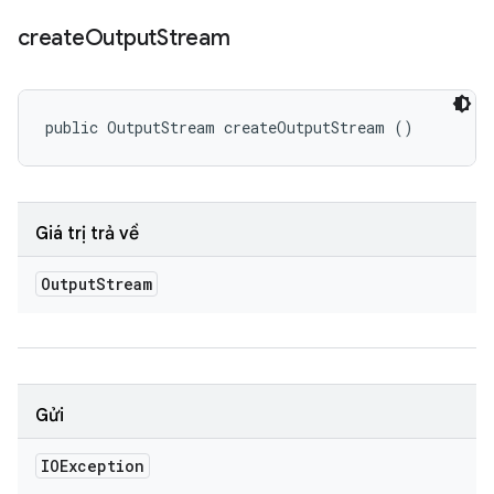
create
Output
Stream
public OutputStream createOutputStream ()
Giá trị trả về
Output
Stream
Gửi
IOException