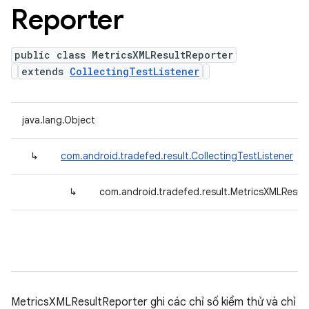
Reporter
public class MetricsXMLResultReporter
extends
CollectingTestListener
java.lang.Object
↳
com.android.tradefed.result.CollectingTestListener
↳
com.android.tradefed.result.MetricsXMLResul
MetricsXMLResultReporter ghi các chỉ số kiểm thử và chỉ