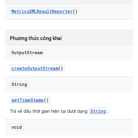
Metrics
XMLResult
Reporter
()
Phương thức công khai
Output
Stream
create
Output
Stream
()
String
get
Time
Stamp
()
String
Trả về dấu thời gian hiện tại dưới dạng
.
void