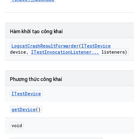
Hàm khởi tạo công khai
Logcat
Crash
Result
Forwarder
(
ITest
Device
device
,
ITest
Invocation
Listener
.
.
.
listeners)
Phương thức công khai
ITest
Device
get
Device
()
void