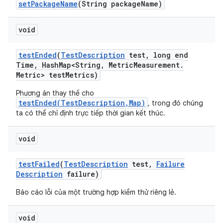
set
Package
Name
(String package
Name)
void
test
Ended
(
Test
Description
test
,
long end
Time
,
Hash
Map<String
,
Metric
Measurement
.
Metric> test
Metrics)
Phương án thay thế cho
testEnded(TestDescription,Map)
, trong đó chúng
ta có thể chỉ định trực tiếp thời gian kết thúc.
void
test
Failed
(
Test
Description
test
,
Failure
Description
failure)
Báo cáo lỗi của một trường hợp kiểm thử riêng lẻ.
void