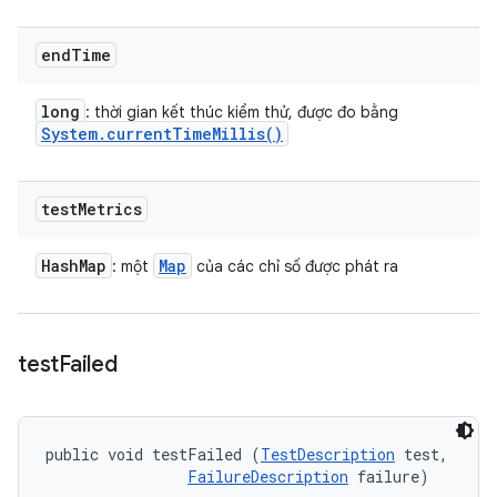
end
Time
long
: thời gian kết thúc kiểm thử, được đo bằng
System
.
current
Time
Millis(
)
test
Metrics
Hash
Map
Map
: một
của các chỉ số được phát ra
test
Failed
public void testFailed (
TestDescription
 test, 

FailureDescription
 failure)