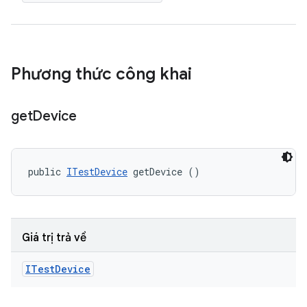
Phương thức công khai
get
Device
public 
ITestDevice
 getDevice ()
Giá trị trả về
ITest
Device