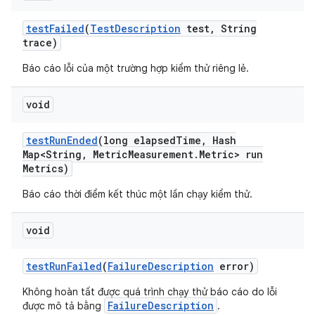
test
Failed
(
Test
Description
test
,
String
trace)
Báo cáo lỗi của một trường hợp kiểm thử riêng lẻ.
void
test
Run
Ended
(long elapsed
Time
,
Hash
Map<String
,
Metric
Measurement
.
Metric> run
Metrics)
Báo cáo thời điểm kết thúc một lần chạy kiểm thử.
void
test
Run
Failed
(
Failure
Description
error)
Không hoàn tất được quá trình chạy thử báo cáo do lỗi
FailureDescription
được mô tả bằng
.