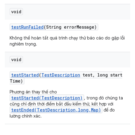
void
test
Run
Failed
(String error
Message)
Không thể hoàn tất quá trình chạy thử báo cáo do gặp lỗi
nghiêm trọng.
void
test
Started
(
Test
Description
test
,
long start
Time)
Phương án thay thế cho
testStarted(TestDescription)
, trong đó chúng ta
cũng chỉ định thời điểm bắt đầu kiểm thử, kết hợp với
testEnded(TestDescription,long,Map)
để đo
lường chính xác.