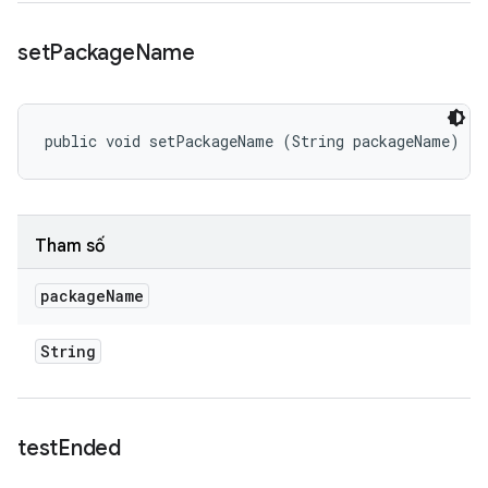
set
Package
Name
public void setPackageName (String packageName)
Tham số
package
Name
String
test
Ended