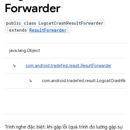
Forwarder
public class LogcatCrashResultForwarder
extends
ResultForwarder
java.lang.Object
↳
com.android.tradefed.result.ResultForwarder
↳
com.android.tradefed.result.LogcatCrashResu
Trình nghe đặc biệt: khi gặp lỗi (quá trình đo lường gặp sự