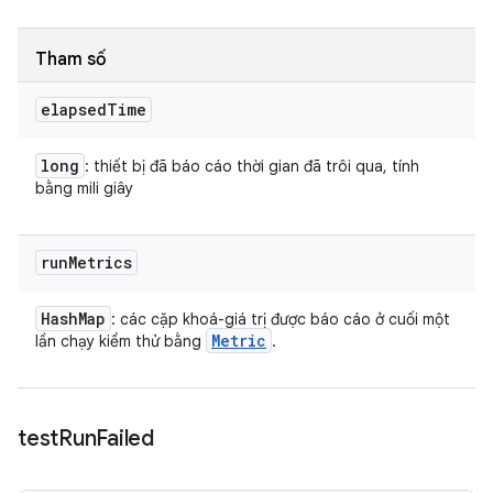
Tham số
elapsed
Time
long
: thiết bị đã báo cáo thời gian đã trôi qua, tính
bằng mili giây
run
Metrics
Hash
Map
: các cặp khoá-giá trị được báo cáo ở cuối một
Metric
lần chạy kiểm thử bằng
.
test
Run
Failed