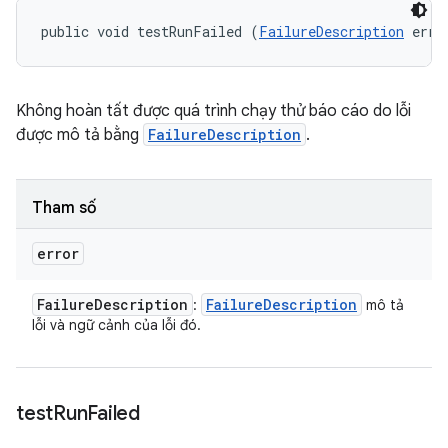
public void testRunFailed (
FailureDescription
 erro
Không hoàn tất được quá trình chạy thử báo cáo do lỗi
được mô tả bằng
FailureDescription
.
Tham số
error
Failure
Description
Failure
Description
:
mô tả
lỗi và ngữ cảnh của lỗi đó.
test
Run
Failed