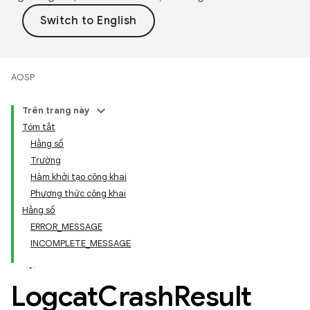
AOSP
Trên trang này
Tóm tắt
Hằng số
Trường
Hàm khởi tạo công khai
Phương thức công khai
Hằng số
ERROR_MESSAGE
INCOMPLETE_MESSAGE
Logcat
Crash
Result