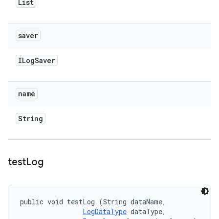
List
saver
ILog
Saver
name
String
test
Log
public void testLog (String dataName, 

LogDataType
 dataType, 
