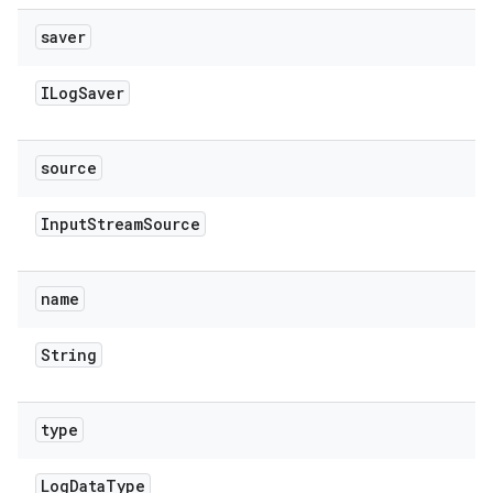
saver
ILog
Saver
source
Input
Stream
Source
name
String
type
Log
Data
Type