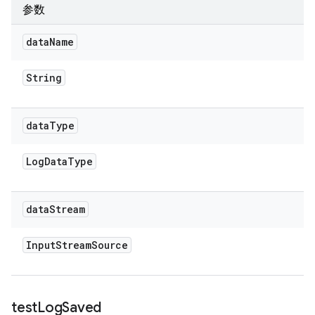
参数
data
Name
String
data
Type
Log
Data
Type
data
Stream
Input
Stream
Source
test
Log
Saved