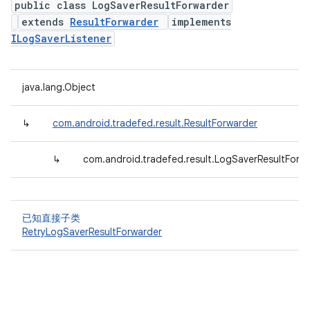
public class LogSaverResultForwarder
extends
ResultForwarder
implements
ILogSaverListener
java.lang.Object
↳
com.android.tradefed.result.ResultForwarder
↳
com.android.tradefed.result.LogSaverResultForw
已知直接子类
RetryLogSaverResultForwarder