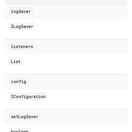
log
Saver
ILog
Saver
listeners
List
config
IConfiguration
set
Log
Saver
boolean