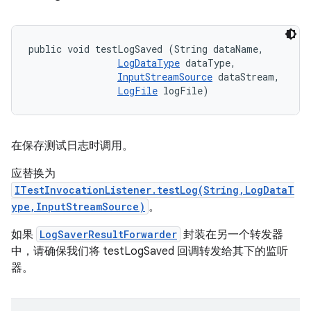
public void testLogSaved (String dataName, 

LogDataType
 dataType, 

InputStreamSource
 dataStream, 

LogFile
 logFile)
在保存测试日志时调用。
应替换为
ITestInvocationListener.testLog(String,LogDataT
ype,InputStreamSource)
。
如果
LogSaverResultForwarder
封装在另一个转发器
中，请确保我们将 testLogSaved 回调转发给其下的监听
器。