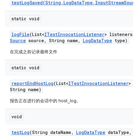
testLogSaved(String,LogDataType,InputStreamSourc
static void
log
File
(List<
ITest
Invocation
Listener
> listeners
,
Source
source
,
String name
,
Log
Data
Type
type)
在完成之前记录最终文件
static void
report
End
Host
Log
(List<
ITest
Invocation
Listener
> l
String name)
报告正在进行的会话中的 host_log。
void
test
Log
(String data
Name
,
Log
Data
Type
data
Type
,
I