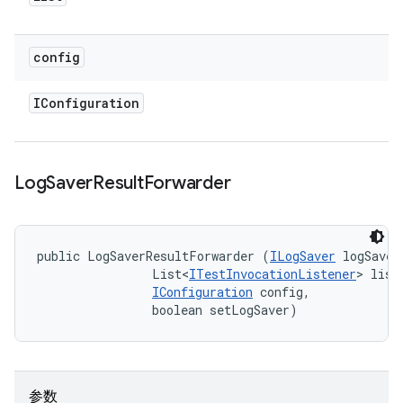
config
IConfiguration
Log
Saver
Result
Forwarder
public LogSaverResultForwarder (
ILogSaver
 logSaver,
                List<
ITestInvocationListener
> liste
IConfiguration
 config, 

                boolean setLogSaver)
参数