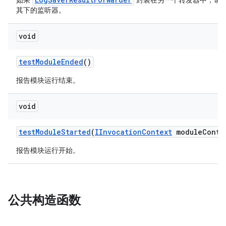
如果
封装在另一个转发器中，请确保我
其下的监听器。
void
test
Module
Ended
()
报告模块运行结束。
void
test
Module
Started
(
IInvocation
Context
module
Conte
报告模块运行开始。
公共构造函数