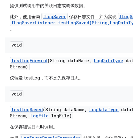
提供测试调用中的关联日志或调试数据。
ILogSaver
ILogSav
此外，使用全局
保存日志文件，并为实现
ILogSaverListener.testLogSaved(String,LogDataTyp
。
void
test
Log
Forward
(String data
Name
,
Log
Data
Type
data
Stream)
仅转发 testLog，而不是先保存日志。
void
test
Log
Saved
(String data
Name
,
Log
Data
Type
data
Ty
Stream
,
Log
File
log
File)
在保存测试日志时调用。
LogSaverResultForwarder