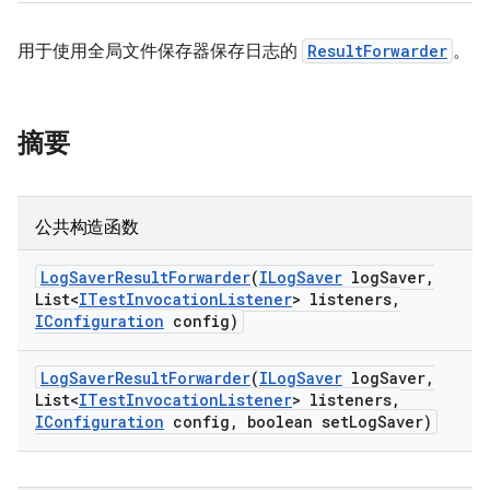
用于使用全局文件保存器保存日志的
ResultForwarder
。
摘要
公共构造函数
Log
Saver
Result
Forwarder
(
ILog
Saver
log
Saver
,
List<
ITest
Invocation
Listener
> listeners
,
IConfiguration
config)
Log
Saver
Result
Forwarder
(
ILog
Saver
log
Saver
,
List<
ITest
Invocation
Listener
> listeners
,
IConfiguration
config
,
boolean set
Log
Saver)