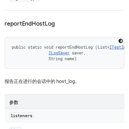
report
End
Host
Log
public static void reportEndHostLog (List<
ITestInv
ILogSaver
 saver, 

                String name)
报告正在进行的会话中的 host_log。
参数
listeners