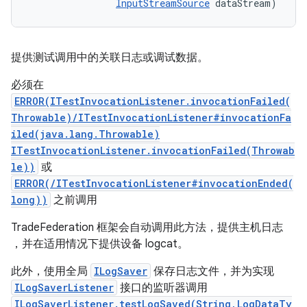
InputStreamSource
 dataStream)
提供测试调用中的关联日志或调试数据。
必须在
ERROR(ITestInvocationListener.invocationFailed(
Throwable)/ITestInvocationListener#invocationFa
iled(java.lang.Throwable)
ITestInvocationListener.invocationFailed(Throwab
le))
或
ERROR(/ITestInvocationListener#invocationEnded(
long))
之前调用
TradeFederation 框架会自动调用此方法，提供主机日志
，并在适用情况下提供设备 logcat。
此外，使用全局
ILogSaver
保存日志文件，并为实现
ILogSaverListener
接口的监听器调用
ILogSaverListener.testLogSaved(String,LogDataTy