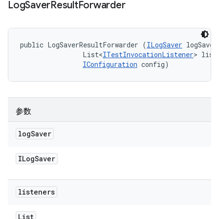
Log
Saver
Result
Forwarder
public LogSaverResultForwarder (
ILogSaver
 logSaver,
                List<
ITestInvocationListener
> liste
IConfiguration
 config)
参数
log
Saver
ILog
Saver
listeners
List