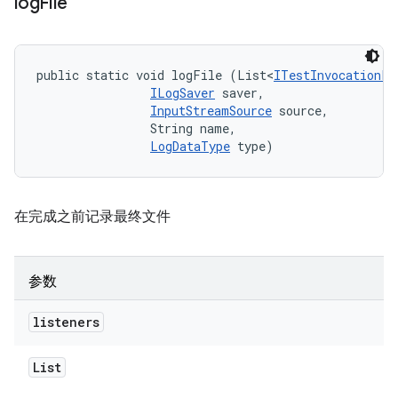
log
File
public static void logFile (List<
ITestInvocationLi
ILogSaver
 saver, 

InputStreamSource
 source, 

                String name, 

LogDataType
 type)
在完成之前记录最终文件
参数
listeners
List