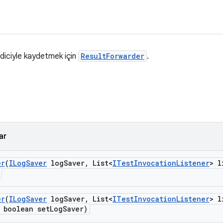
diciyle kaydetmek için
ResultForwarder
.
ar
er
(
ILog
Saver
log
Saver
,
List<
ITest
Invocation
Listener
> l
er
(
ILog
Saver
log
Saver
,
List<
ITest
Invocation
Listener
> l
boolean set
Log
Saver)