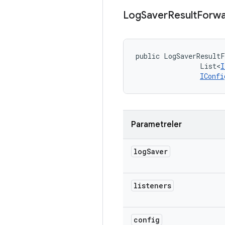
Log
Saver
Result
Forwa
public LogSaverResult
                List<
I
IConfi
Parametreler
log
Saver
listeners
config