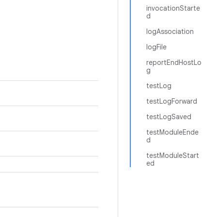
invocationStarte
d
logAssociation
logFile
reportEndHostLo
g
testLog
testLogForward
testLogSaved
testModuleEnde
d
testModuleStart
ed