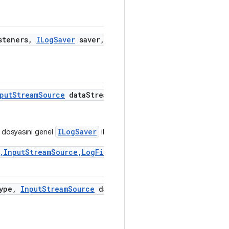
steners
,
ILog
Saver
saver
,
put
Stream
Source
data
Stream)
ILogSaver
k dosyasını genel
ile
,InputStreamSource,LogFile)
ype
,
Input
Stream
Source
data