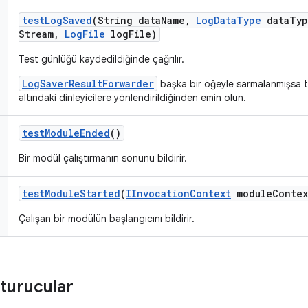
test
Log
Saved
(String data
Name
,
Log
Data
Type
data
Typ
Stream
,
Log
File
log
File)
Test günlüğü kaydedildiğinde çağrılır.
LogSaverResultForwarder
başka bir öğeyle sarmalanmışsa 
altındaki dinleyicilere yönlendirildiğinden emin olun.
test
Module
Ended
()
Bir modül çalıştırmanın sonunu bildirir.
test
Module
Started
(
IInvocation
Context
module
Contex
Çalışan bir modülün başlangıcını bildirir.
turucular