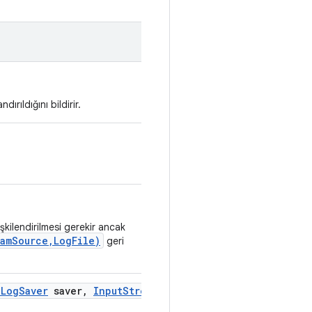
rıldığını bildirir.
şkilendirilmesi gerekir ancak
amSource,LogFile)
geri
ILog
Saver
saver
,
Input
Stream