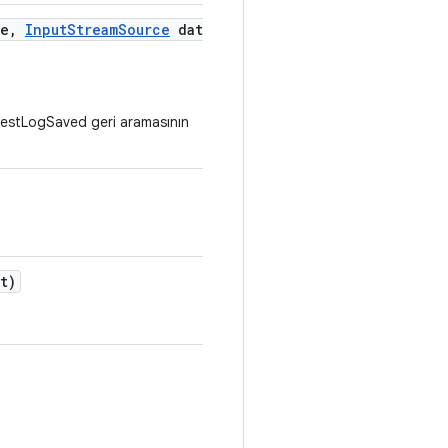
e
,
Input
Stream
Source
data
testLogSaved geri aramasının
t)