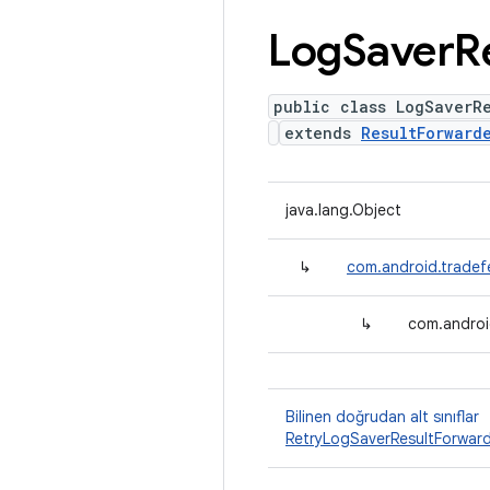
Log
Saver
R
public class LogSaverR
extends
ResultForward
java.lang.Object
↳
com.android.tradefe
↳
com.androi
Bilinen doğrudan alt sınıflar
RetryLogSaverResultForwar