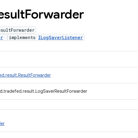
esult
Forwarder
esultForwarder
er
implements
ILogSaverListener
d.result.ResultForwarder
d.tradefed.result.LogSaverResultForwarder
der