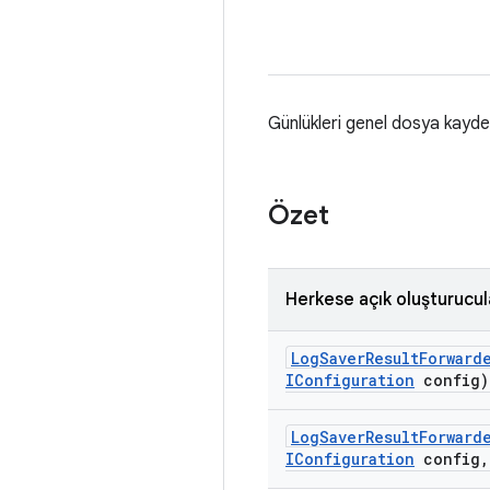
Günlükleri genel dosya kayde
Özet
Herkese açık oluşturucul
Log
Saver
Result
Forward
IConfiguration
config)
Log
Saver
Result
Forward
IConfiguration
config
,