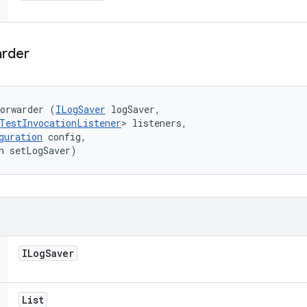
rder
Forwarder (
ILogSaver
 logSaver, 

TestInvocationListener
> listeners, 

guration
 config, 

n setLogSaver)
ILog
Saver
List