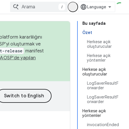
/
Bu sayfada
Özet
latform kararlılığını
Herkese açık
SP'yi oluşturmak ve
oluşturucular
t-release
manifest
Herkese açık
n
AOSP'de yapılan
yöntemler
Herkese açık
oluşturucular
LogSaverResultF
orwarder
LogSaverResultF
orwarder
Herkese açık
yöntemler
invocationEnded