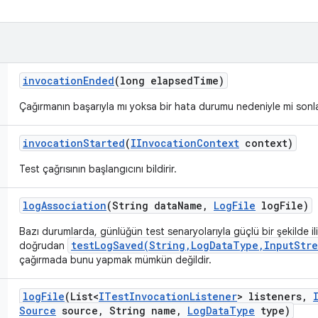
invocation
Ended
(long elapsed
Time)
Çağırmanın başarıyla mı yoksa bir hata durumu nedeniyle mi sonlandı
invocation
Started
(
IInvocation
Context
context)
Test çağrısının başlangıcını bildirir.
log
Association
(String data
Name
,
Log
File
log
File)
Bazı durumlarda, günlüğün test senaryolarıyla güçlü bir şekilde ili
testLogSaved(String,LogDataType,InputStre
doğrudan
çağırmada bunu yapmak mümkün değildir.
log
File
(List<
ITest
Invocation
Listener
> listeners
,
Source
source
,
String name
,
Log
Data
Type
type)