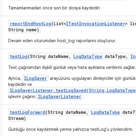
Tamamlanmadan önce son bir dosya kaydedin
report
End
Host
Log
(List<
ITest
Invocation
Listener
> li
String name)
Devam eden oturumdan host_log raporlarını oluşturur.
test
Log
(String data
Name
,
Log
Data
Type
data
Type
,
In
Test çağrısından ilişkili günlük veya hata ayıklama verilerini sağlar.
ILogSaver
Ayrıca,
arayüzünü uygulayan dinleyiciler için günlü
kaydedin ve
ILogSaverListener.testLogSaved(String,LogDataType
ILogSaverListener
işlevini çağırın.
test
Log
Forward
(String data
Name
,
Log
Data
Type
data
T
Stream)
Günlüğü önce kaydetmek yerine yalnızca testLog'u yönlendirin.