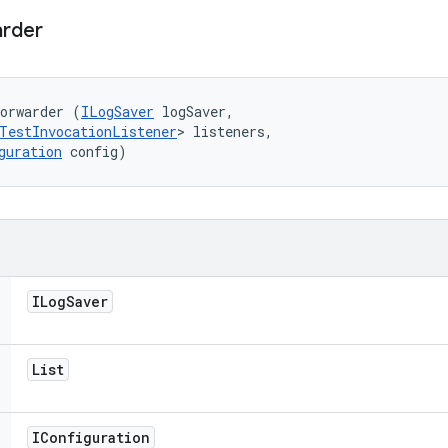
rder
Forwarder (
ILogSaver
 logSaver, 

TestInvocationListener
> listeners, 

guration
 config)
ILog
Saver
List
IConfiguration