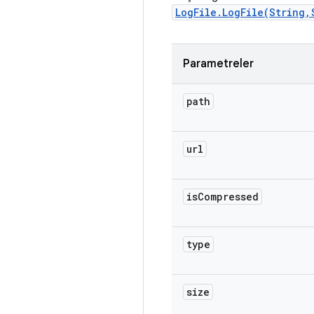
LogFile.LogFile(String,
Parametreler
path
url
is
Compressed
type
size