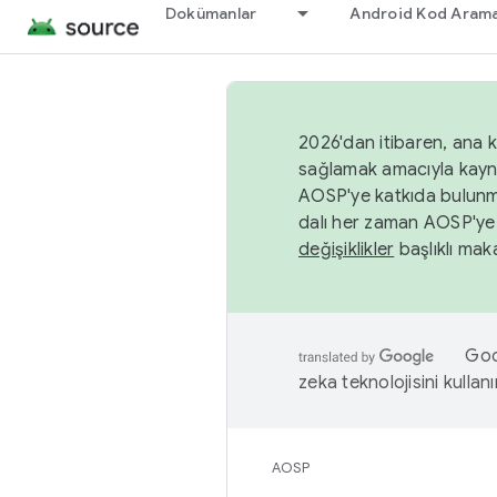
Dokümanlar
Android Kod Arama
2026'dan itibaren, ana k
sağlamak amacıyla kayn
AOSP'ye katkıda bulunm
dalı her zaman AOSP'ye 
değişiklikler
başlıklı maka
Goog
zeka teknolojisini kullanı
AOSP