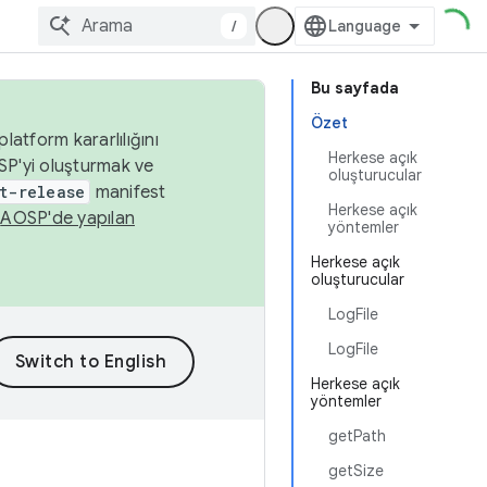
/
Bu sayfada
Özet
latform kararlılığını
Herkese açık
SP'yi oluşturmak ve
oluşturucular
t-release
manifest
Herkese açık
n
AOSP'de yapılan
yöntemler
Herkese açık
oluşturucular
LogFile
LogFile
Herkese açık
yöntemler
getPath
getSize