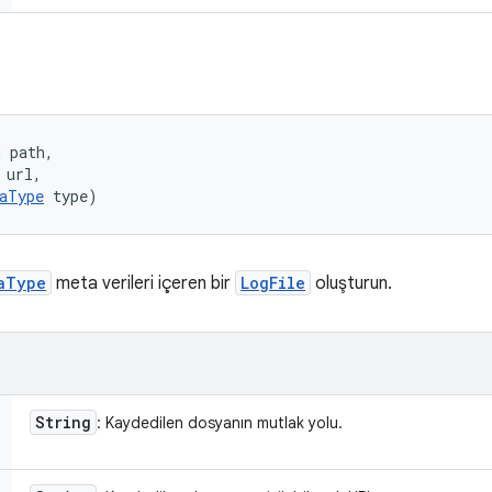
 path, 

url, 

aType
 type)
aType
meta verileri içeren bir
LogFile
oluşturun.
String
: Kaydedilen dosyanın mutlak yolu.