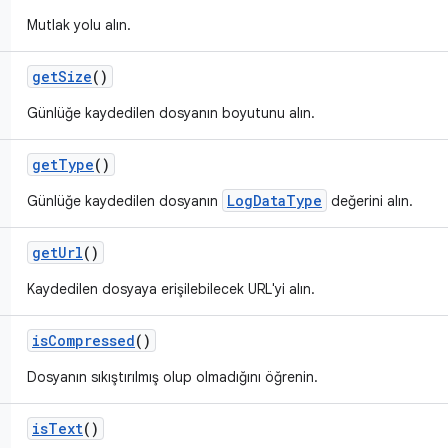
Mutlak yolu alın.
get
Size
()
Günlüğe kaydedilen dosyanın boyutunu alın.
get
Type
()
LogDataType
Günlüğe kaydedilen dosyanın
değerini alın.
get
Url
()
Kaydedilen dosyaya erişilebilecek URL'yi alın.
is
Compressed
()
Dosyanın sıkıştırılmış olup olmadığını öğrenin.
is
Text
()