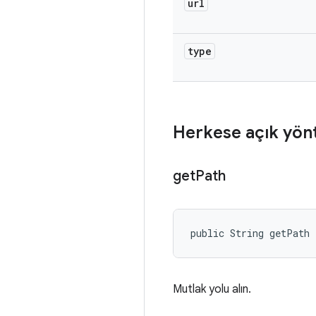
url
type
Herkese açık yön
get
Path
public String getPath
Mutlak yolu alın.