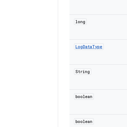
long
Log
Data
Type
String
boolean
boolean