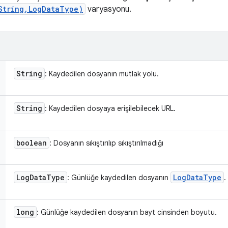
String,LogDataType)
varyasyonu.
String
: Kaydedilen dosyanın mutlak yolu.
String
: Kaydedilen dosyaya erişilebilecek URL.
boolean
: Dosyanın sıkıştırılıp sıkıştırılmadığı
Log
Data
Type
Log
Data
Type
: Günlüğe kaydedilen dosyanın
.
long
: Günlüğe kaydedilen dosyanın bayt cinsinden boyutu.