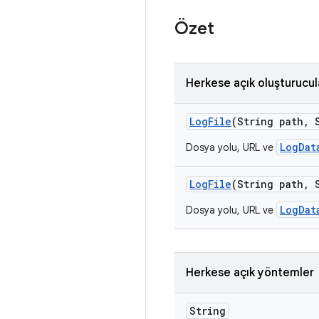
Özet
Herkese açık oluşturucul
Log
File
(String path
,
S
LogDat
Dosya yolu, URL ve
Log
File
(String path
,
S
LogDat
Dosya yolu, URL ve
Herkese açık yöntemler
String