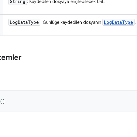
String
: Kaydedilen dosyaya erişilebilecek URL.
Log
Data
Type
Log
Data
Type
: Günlüğe kaydedilen dosyanın
.
temler
 ()