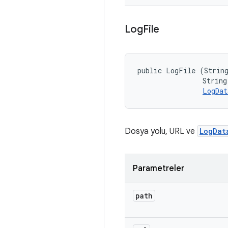
Log
File
public LogFile (String
                String 
LogDat
Dosya yolu, URL ve
LogDat
Parametreler
path