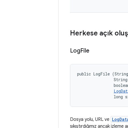
Herkese açık oluş
Log
File
public LogFile (String
                String 
                boolea
LogDat
                long s
Dosya yolu, URL ve
LogDat
sıkıştırdığımız ancak izleme a