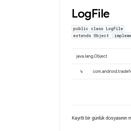
Log
File
public class LogFile
extends Object
implem
java.lang.Object
↳
com.android.tradefe
Kayıtlı bir günlük dosyasının m