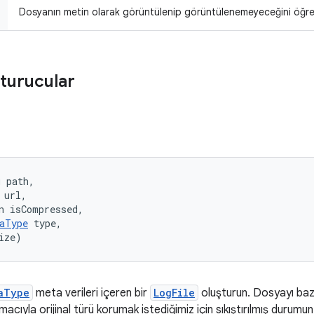
Dosyanın metin olarak görüntülenip görüntülenemeyeceğini öğre
turucular
 path, 

url, 

n isCompressed, 

aType
 type, 

ize)
aType
meta verileri içeren bir
LogFile
oluşturun. Dosyayı baz
macıyla orijinal türü korumak istediğimiz için sıkıştırılmış durum