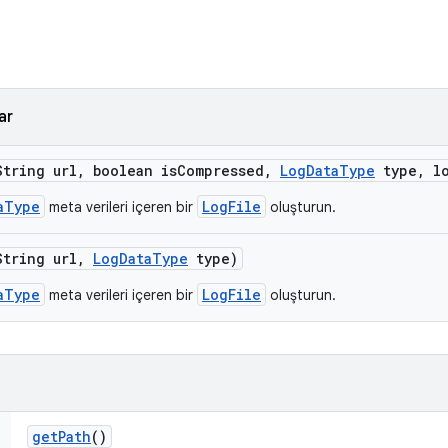
ar
tring url
,
boolean is
Compressed
,
Log
Data
Type
type
,
lo
aType
LogFile
meta verileri içeren bir
oluşturun.
tring url
,
Log
Data
Type
type)
aType
LogFile
meta verileri içeren bir
oluşturun.
get
Path
()