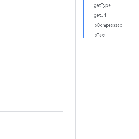
getType
getUrl
isCompressed
isText