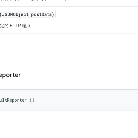
(JSONObject post
Data)
的 HTTP 端点
eporter
ultReporter ()