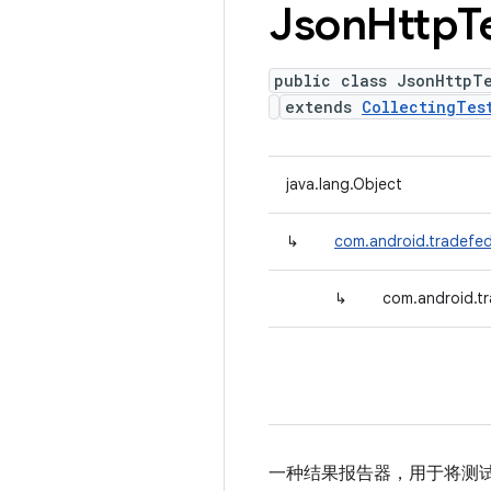
Json
Http
T
public class JsonHttpT
extends
CollectingTes
java.lang.Object
↳
com.android.tradefed.
↳
com.android.tr
一种结果报告器，用于将测试指