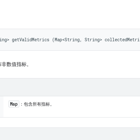
ing> getValidMetrics (Map<String, String> collectedMetri
布非数值指标。
Map
：包含所有指标。