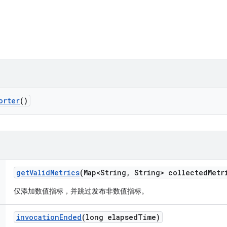
orter
()
get
Valid
Metrics
(Map<String
,
String> collected
Metr
仅添加数值指标，并跳过发布非数值指标。
invocation
Ended
(long elapsed
Time)