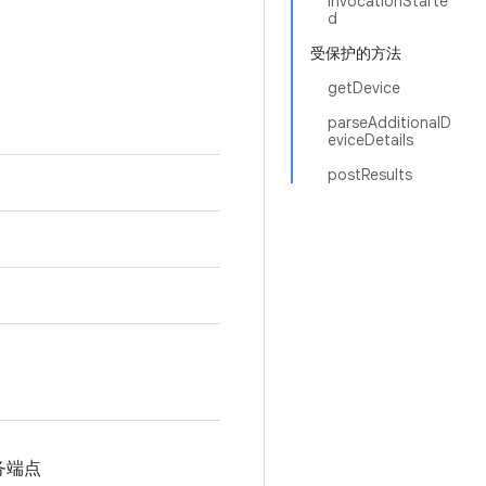
invocationStarte
d
受保护的方法
getDevice
parseAdditionalD
eviceDetails
postResults
务端点