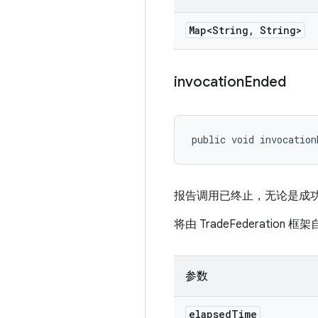
Map<String
,
String>
invocation
Ended
public void invocation
报告调用已终止，无论是成功
将由 TradeFederation 
参数
elapsed
Time