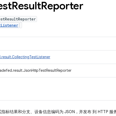
est
Result
Reporter
estResultReporter
tListener
result.CollectingTestListener
adefed.result.JsonHttpTestResultReporter
标结果和分支、设备信息编码为 JSON，并发布 到 HTTP 服