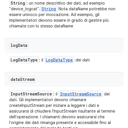
String
: un nome descrittivo dei dati, ad esempio
String
"device_logcat".
Nota dataName potrebbe non
essere univoco per invocazione. Ad esempio, gli
implementatori devono essere in grado di gestire più
chiamate con lo stesso dataName
log
Data
Log
Data
Type
Log
Data
Type
: il
dei dati
data
Stream
Input
Stream
Source
Input
Stream
Source
: il
dei
dati. Gli implementatori devono chiamare
createInputStream per iniziare a leggere i dati e
assicurarsi di chiudere l'InputStream risultante al termine
dell'operazione. I chiamanti devono assicurarsi che
l'origine dei dati rimanga presente e accessibile fino al