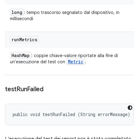
long
: tempo trascorso segnalato dal dispositivo, in
millisecondi
run
Metrics
Hash
Map
: coppie chiave-valore riportate alla fine di
Metric
un'esecuzione del test con
.
test
Run
Failed
public void testRunFailed (String errorMessage)