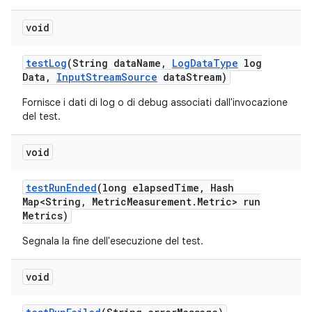
void
test
Log
(String data
Name
,
Log
Data
Type
log
Data
,
Input
Stream
Source
data
Stream)
Fornisce i dati di log o di debug associati dall'invocazione
del test.
void
test
Run
Ended
(long elapsed
Time
,
Hash
Map<String
,
Metric
Measurement
.
Metric> run
Metrics)
Segnala la fine dell'esecuzione del test.
void