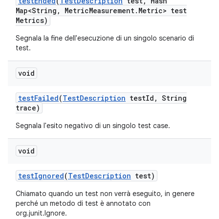
test
Ended
(
Test
Description
test
,
Hash
Map<String
,
Metric
Measurement
.
Metric> test
Metrics)
Segnala la fine dell'esecuzione di un singolo scenario di
test.
void
test
Failed
(
Test
Description
test
Id
,
String
trace)
Segnala l'esito negativo di un singolo test case.
void
test
Ignored
(
Test
Description
test)
Chiamato quando un test non verrà eseguito, in genere
perché un metodo di test è annotato con
org.junit.Ignore.