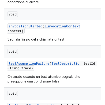
condizione di errore.
void
invocation
Started
(
IInvocation
Context
context)
Segnala l'inizio della chiamata di test.
void
test
Assumption
Failure
(
Test
Description
test
Id
,
String trace)
Chiamato quando un test atomico segnala che
presuppone una condizione falsa
void