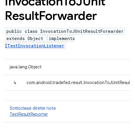
Invocation
To
JUnit
Result
Forwarder
public class InvocationToJUnitResultForwarder
extends Object
implements
ITestInvocationListener
java.lang.Object
↳
com.android.tradefed.result.InvocationToJUnitResultF
Sottoclassi dirette note
TextResultReporter