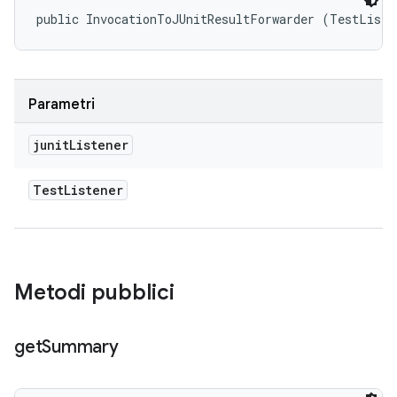
public InvocationToJUnitResultForwarder (TestListe
Parametri
junit
Listener
Test
Listener
Metodi pubblici
get
Summary