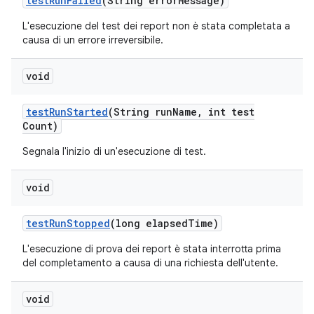
test
Run
Failed
(String error
Message)
L'esecuzione del test dei report non è stata completata a
causa di un errore irreversibile.
void
test
Run
Started
(String run
Name
,
int test
Count)
Segnala l'inizio di un'esecuzione di test.
void
test
Run
Stopped
(long elapsed
Time)
L'esecuzione di prova dei report è stata interrotta prima
del completamento a causa di una richiesta dell'utente.
void