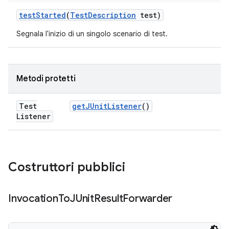
test
Started
(
Test
Description
test)
Segnala l'inizio di un singolo scenario di test.
Metodi protetti
Test
get
JUnit
Listener
()
Listener
Costruttori pubblici
Invocation
To
JUnit
Result
Forwarder