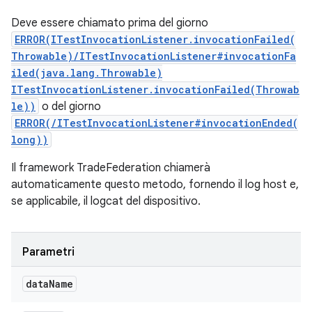
Deve essere chiamato prima del giorno
ERROR(ITestInvocationListener.invocationFailed(
Throwable)/ITestInvocationListener#invocationFa
iled(java.lang.Throwable)
ITestInvocationListener.invocationFailed(Throwab
le))
o del giorno
ERROR(/ITestInvocationListener#invocationEnded(
long))
Il framework TradeFederation chiamerà
automaticamente questo metodo, fornendo il log host e,
se applicabile, il logcat del dispositivo.
Parametri
data
Name