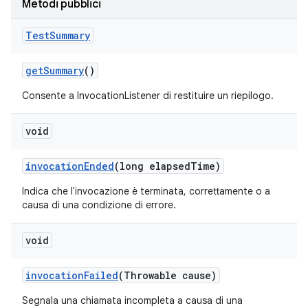
Metodi pubblici
Test
Summary
get
Summary
()
Consente a InvocationListener di restituire un riepilogo.
void
invocation
Ended
(long elapsed
Time)
Indica che l'invocazione è terminata, correttamente o a
causa di una condizione di errore.
void
invocation
Failed
(Throwable cause)
Segnala una chiamata incompleta a causa di una