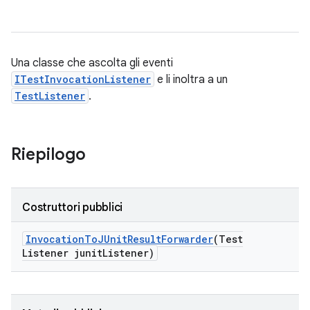
Una classe che ascolta gli eventi
ITestInvocationListener
e li inoltra a un
TestListener
.
Riepilogo
Costruttori pubblici
Invocation
To
JUnit
Result
Forwarder
(Test
Listener junit
Listener)