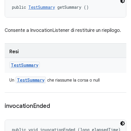
public 
TestSummary
 getSummary ()
Consente a InvocationListener di restituire un riepilogo.
Resi
Test
Summary
Test
Summary
Un
che riassume la corsa o null
invocation
Ended
public void invocationEnded (long elapsedTime)