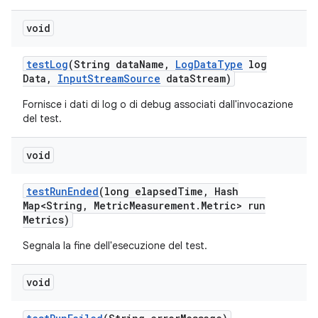
void
test
Log
(String data
Name
,
Log
Data
Type
log
Data
,
Input
Stream
Source
data
Stream)
Fornisce i dati di log o di debug associati dall'invocazione
del test.
void
test
Run
Ended
(long elapsed
Time
,
Hash
Map<String
,
Metric
Measurement
.
Metric> run
Metrics)
Segnala la fine dell'esecuzione del test.
void