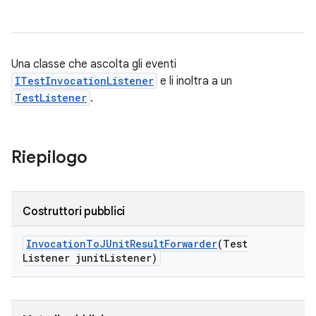
Una classe che ascolta gli eventi
ITestInvocationListener
e li inoltra a un
TestListener
.
Riepilogo
Costruttori pubblici
Invocation
To
JUnit
Result
Forwarder
(Test
Listener junit
Listener)