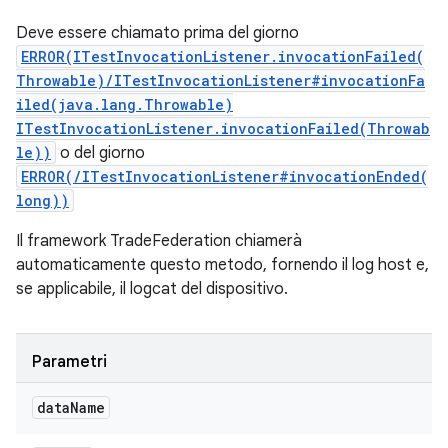
Deve essere chiamato prima del giorno
ERROR(ITestInvocationListener.invocationFailed(
Throwable)/ITestInvocationListener#invocationFa
iled(java.lang.Throwable)
ITestInvocationListener.invocationFailed(Throwab
le))
o del giorno
ERROR(/ITestInvocationListener#invocationEnded(
long))
Il framework TradeFederation chiamerà
automaticamente questo metodo, fornendo il log host e,
se applicabile, il logcat del dispositivo.
Parametri
data
Name