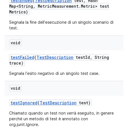
test
Ended
(
Test
Description
test
,
Hash
Map<String
,
Metric
Measurement
.
Metric> test
Metrics)
Segnala la fine dell'esecuzione di un singolo scenario di
test.
void
test
Failed
(
Test
Description
test
Id
,
String
trace)
Segnala l'esito negativo di un singolo test case.
void
test
Ignored
(
Test
Description
test)
Chiamato quando un test non verrà eseguito, in genere
perché un metodo di test è annotato con
org.junit.Ignore.