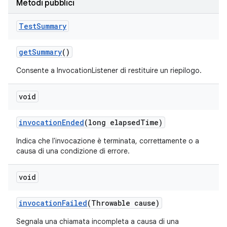
Metodi pubblici
Test
Summary
get
Summary
()
Consente a InvocationListener di restituire un riepilogo.
void
invocation
Ended
(long elapsed
Time)
Indica che l'invocazione è terminata, correttamente o a
causa di una condizione di errore.
void
invocation
Failed
(Throwable cause)
Segnala una chiamata incompleta a causa di una