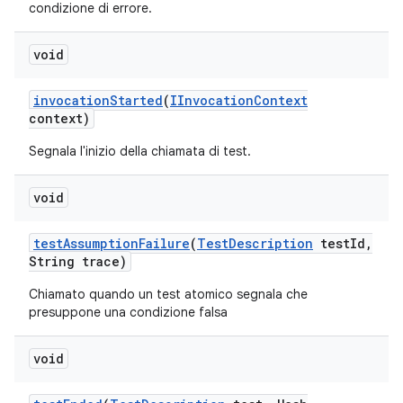
condizione di errore.
void
invocation
Started
(
IInvocation
Context
context)
Segnala l'inizio della chiamata di test.
void
test
Assumption
Failure
(
Test
Description
test
Id
,
String trace)
Chiamato quando un test atomico segnala che
presuppone una condizione falsa
void