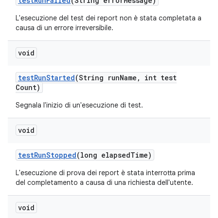
test
Run
Failed
(String error
Message)
L'esecuzione del test dei report non è stata completata a
causa di un errore irreversibile.
void
test
Run
Started
(String run
Name
,
int test
Count)
Segnala l'inizio di un'esecuzione di test.
void
test
Run
Stopped
(long elapsed
Time)
L'esecuzione di prova dei report è stata interrotta prima
del completamento a causa di una richiesta dell'utente.
void