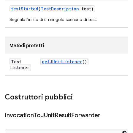
test
Started
(
Test
Description
test)
Segnala l'inizio di un singolo scenario di test.
Metodi protetti
Test
get
JUnit
Listener
()
Listener
Costruttori pubblici
Invocation
To
JUnit
Result
Forwarder