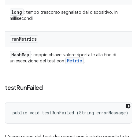
long
: tempo trascorso segnalato dal dispositivo, in
millisecondi
run
Metrics
Hash
Map
: coppie chiave-valore riportate alla fine di
Metric
un'esecuzione del test con
.
test
Run
Failed
public void testRunFailed (String errorMessage)