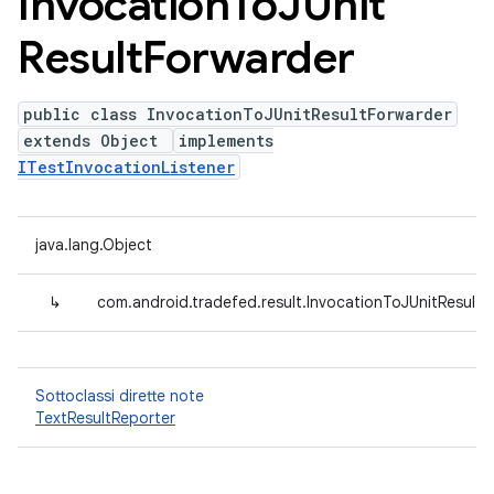
Invocation
To
JUnit
Result
Forwarder
public class InvocationToJUnitResultForwarder
extends Object
implements
ITestInvocationListener
java.lang.Object
↳
com.android.tradefed.result.InvocationToJUnitResultF
Sottoclassi dirette note
TextResultReporter