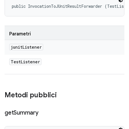
public InvocationToJUnitResultForwarder (TestListe
Parametri
junit
Listener
Test
Listener
Metodi pubblici
get
Summary