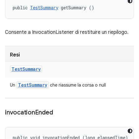
public 
TestSummary
 getSummary ()
Consente a InvocationListener di restituire un riepilogo.
Resi
Test
Summary
Test
Summary
Un
che riassume la corsa o null
invocation
Ended
public void invocationEnded (long elapsedTime)