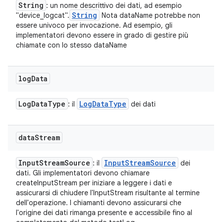
String
: un nome descrittivo dei dati, ad esempio
String
"device_logcat".
Nota dataName potrebbe non
essere univoco per invocazione. Ad esempio, gli
implementatori devono essere in grado di gestire più
chiamate con lo stesso dataName
log
Data
Log
Data
Type
Log
Data
Type
: il
dei dati
data
Stream
Input
Stream
Source
Input
Stream
Source
: il
dei
dati. Gli implementatori devono chiamare
createInputStream per iniziare a leggere i dati e
assicurarsi di chiudere l'InputStream risultante al termine
dell'operazione. I chiamanti devono assicurarsi che
l'origine dei dati rimanga presente e accessibile fino al