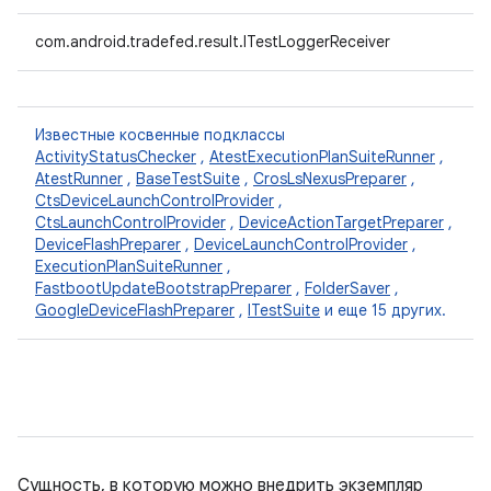
com.android.tradefed.result.ITestLoggerReceiver
Известные косвенные подклассы
ActivityStatusChecker
,
AtestExecutionPlanSuiteRunner
,
AtestRunner
,
BaseTestSuite
,
CrosLsNexusPreparer
,
CtsDeviceLaunchControlProvider
,
CtsLaunchControlProvider
,
DeviceActionTargetPreparer
,
DeviceFlashPreparer
,
DeviceLaunchControlProvider
,
ExecutionPlanSuiteRunner
,
FastbootUpdateBootstrapPreparer
,
FolderSaver
,
GoogleDeviceFlashPreparer
,
ITestSuite
и еще 15 других.
Сущность, в которую можно внедрить экземпляр