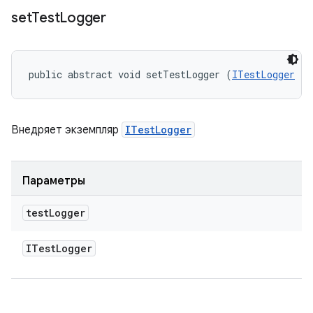
set
Test
Logger
public abstract void setTestLogger (
ITestLogger
 te
Внедряет экземпляр
ITestLogger
Параметры
test
Logger
ITest
Logger