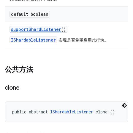
default boolean
support
Shard
Listener
()
IShardableListener
实现是否希望启用此行为。
公共方法
clone
public abstract 
IShardableListener
 clone ()