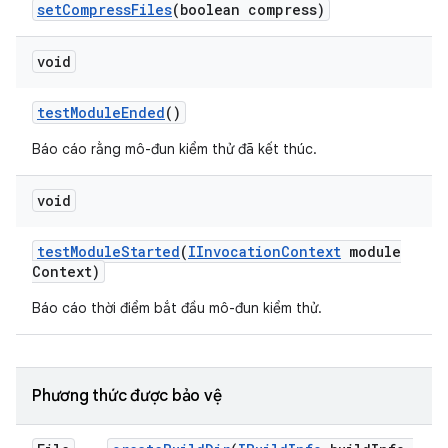
set
Compress
Files
(boolean compress)
void
test
Module
Ended
()
Báo cáo rằng mô-đun kiểm thử đã kết thúc.
void
test
Module
Started
(
IInvocation
Context
module
Context)
Báo cáo thời điểm bắt đầu mô-đun kiểm thử.
Phương thức được bảo vệ