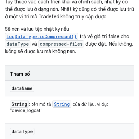
Tuỳ thuộc vào cách triển khai và chính sách, nhật ký có
thể được lưu ở dạng nén. Nhật ký cũng có thể được lưu trữ
ở một vị trí mà Tradefed không truy cập được.
Sẽ nén và lưu tệp nhật ký nếu
LogDataType.isCompressed()
trả về giá trị false cho
dataType
và
compressed-files
được đặt. Nếu không,
luồng sẽ được lưu mà không nén.
Tham số
data
Name
String
String
: tên mô tả
của dữ liệu. ví dụ:
"device_logcat"
data
Type