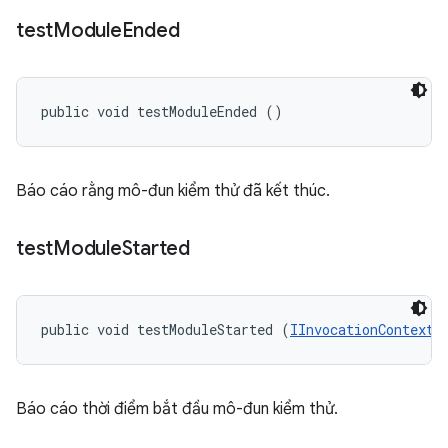
test
Module
Ended
public void testModuleEnded ()
Báo cáo rằng mô-đun kiểm thử đã kết thúc.
test
Module
Started
public void testModuleStarted (
IInvocationContext
 
Báo cáo thời điểm bắt đầu mô-đun kiểm thử.