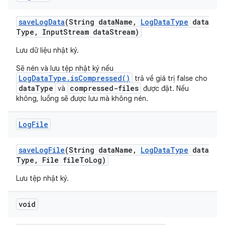
save
Log
Data
(String data
Name
,
Log
Data
Type
data
Type
,
Input
Stream data
Stream)
Lưu dữ liệu nhật ký.
Sẽ nén và lưu tệp nhật ký nếu
LogDataType.isCompressed()
trả về giá trị false cho
dataType
compressed-files
và
được đặt. Nếu
không, luồng sẽ được lưu mà không nén.
Log
File
save
Log
File
(String data
Name
,
Log
Data
Type
data
Type
,
File file
To
Log)
Lưu tệp nhật ký.
void