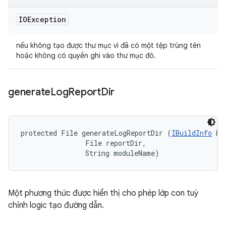
IOException
nếu không tạo được thư mục vì đã có một tệp trùng tên
hoặc không có quyền ghi vào thư mục đó.
generate
Log
Report
Dir
protected File generateLogReportDir (
IBuildInfo
 bu
                File reportDir, 

                String moduleName)
Một phương thức được hiển thị cho phép lớp con tuỳ
chỉnh logic tạo đường dẫn.