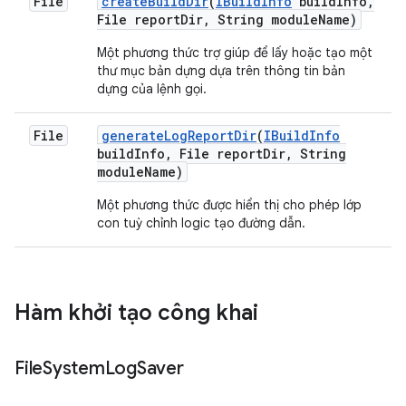
File
create
Build
Dir
(
IBuild
Info
build
Info
,
File report
Dir
,
String module
Name)
Một phương thức trợ giúp để lấy hoặc tạo một
thư mục bản dựng dựa trên thông tin bản
dựng của lệnh gọi.
File
generate
Log
Report
Dir
(
IBuild
Info
build
Info
,
File report
Dir
,
String
module
Name)
Một phương thức được hiển thị cho phép lớp
con tuỳ chỉnh logic tạo đường dẫn.
Hàm khởi tạo công khai
File
System
Log
Saver