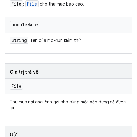
File
File
:
cho thư mục báo cáo.
module
Name
String
: tên của mô-đun kiểm thử
Giá trị trả về
File
Thư mục nơi các lệnh gọi cho cùng một bản dựng sẽ được
lưu.
Gửi