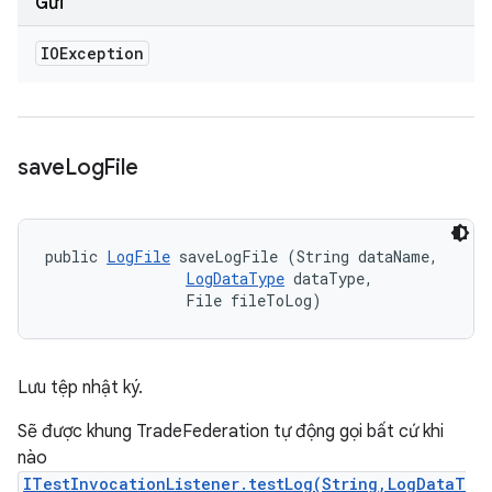
Gửi
IOException
save
Log
File
public 
LogFile
 saveLogFile (String dataName, 

LogDataType
 dataType, 

                File fileToLog)
Lưu tệp nhật ký.
Sẽ được khung TradeFederation tự động gọi bất cứ khi
nào
ITestInvocationListener.testLog(String,LogDataT