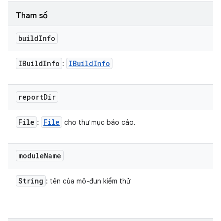
Tham số
build
Info
IBuild
Info
IBuild
Info
:
report
Dir
File
File
:
cho thư mục báo cáo.
module
Name
String
: tên của mô-đun kiểm thử