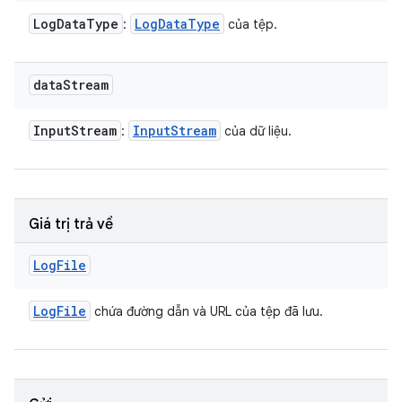
Log
Data
Type
Log
Data
Type
:
của tệp.
data
Stream
Input
Stream
Input
Stream
:
của dữ liệu.
Giá trị trả về
Log
File
Log
File
chứa đường dẫn và URL của tệp đã lưu.