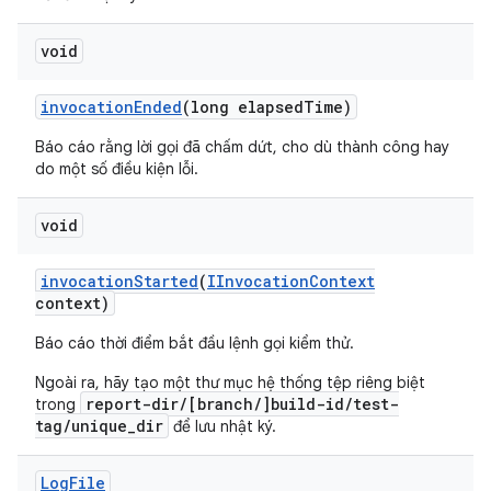
void
invocation
Ended
(long elapsed
Time)
Báo cáo rằng lời gọi đã chấm dứt, cho dù thành công hay
do một số điều kiện lỗi.
void
invocation
Started
(
IInvocation
Context
context)
Báo cáo thời điểm bắt đầu lệnh gọi kiểm thử.
Ngoài ra, hãy tạo một thư mục hệ thống tệp riêng biệt
report-dir/[branch/]build-id/test-
trong
tag/unique_dir
để lưu nhật ký.
Log
File