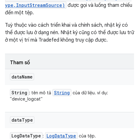
ype,InputStreamSource)
được gọi và luồng tham chiếu
đến một tệp.
Tuỳ thuộc vào cách triển khai và chính sách, nhật ký có
thể được lưu ở dạng nén. Nhật ký cũng có thể được lưu trữ
ở một vị trí mà Tradefed không truy cập được.
Tham số
data
Name
String
String
: tên mô tả
của dữ liệu. ví dụ:
"device_logcat"
data
Type
Log
Data
Type
Log
Data
Type
:
của tệp.