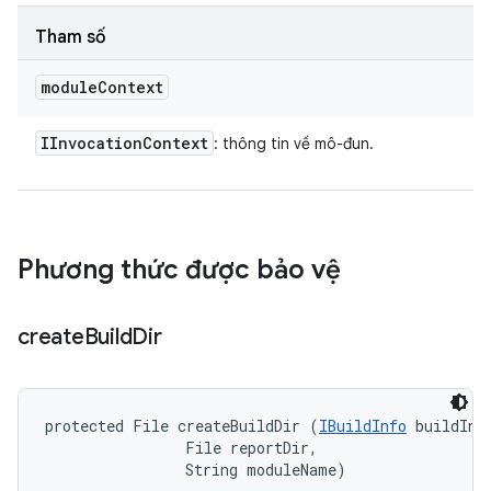
Tham số
module
Context
IInvocation
Context
: thông tin về mô-đun.
Phương thức được bảo vệ
create
Build
Dir
protected File createBuildDir (
IBuildInfo
 buildInfo
                File reportDir, 

                String moduleName)