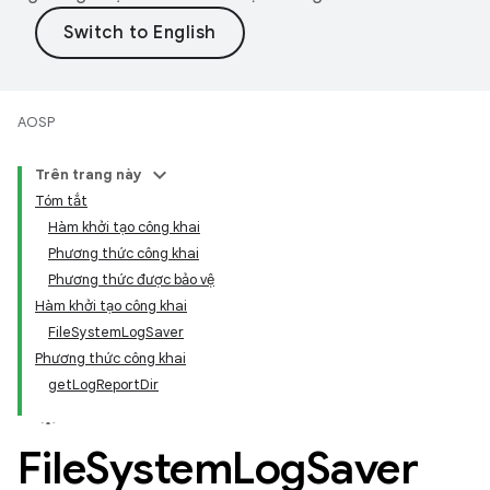
AOSP
Trên trang này
Tóm tắt
Hàm khởi tạo công khai
Phương thức công khai
Phương thức được bảo vệ
Hàm khởi tạo công khai
FileSystemLogSaver
Phương thức công khai
getLogReportDir
File
System
Log
Saver