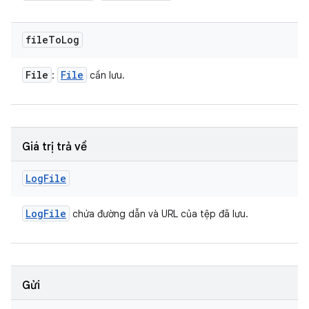
file
To
Log
File
File
:
cần lưu.
Giá trị trả về
Log
File
Log
File
chứa đường dẫn và URL của tệp đã lưu.
Gửi