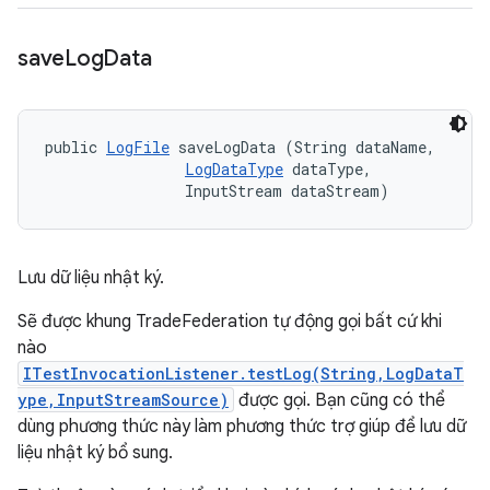
save
Log
Data
public 
LogFile
 saveLogData (String dataName, 

LogDataType
 dataType, 

                InputStream dataStream)
Lưu dữ liệu nhật ký.
Sẽ được khung TradeFederation tự động gọi bất cứ khi
nào
ITestInvocationListener.testLog(String,LogDataT
ype,InputStreamSource)
được gọi. Bạn cũng có thể
dùng phương thức này làm phương thức trợ giúp để lưu dữ
liệu nhật ký bổ sung.