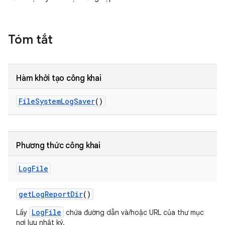
Tóm tắt
Hàm khởi tạo công khai
File
System
Log
Saver
()
Phương thức công khai
Log
File
get
Log
Report
Dir
()
LogFile
Lấy
chứa đường dẫn và/hoặc URL của thư mục
nơi lưu nhật ký.