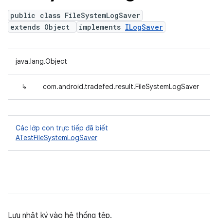
public class FileSystemLogSaver
extends Object
implements
ILogSaver
java.lang.Object
↳
com.android.tradefed.result.FileSystemLogSaver
Các lớp con trực tiếp đã biết
ATestFileSystemLogSaver
Lưu nhật ký vào hệ thống tệp.