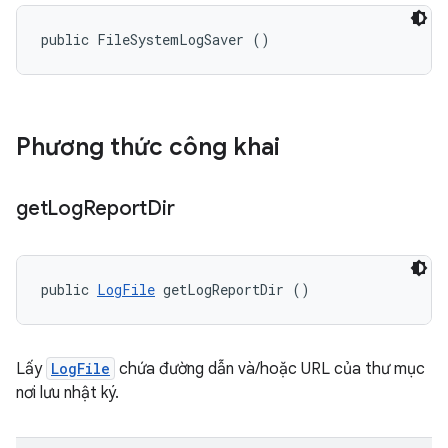
public FileSystemLogSaver ()
Phương thức công khai
get
Log
Report
Dir
public 
LogFile
 getLogReportDir ()
Lấy
LogFile
chứa đường dẫn và/hoặc URL của thư mục
nơi lưu nhật ký.