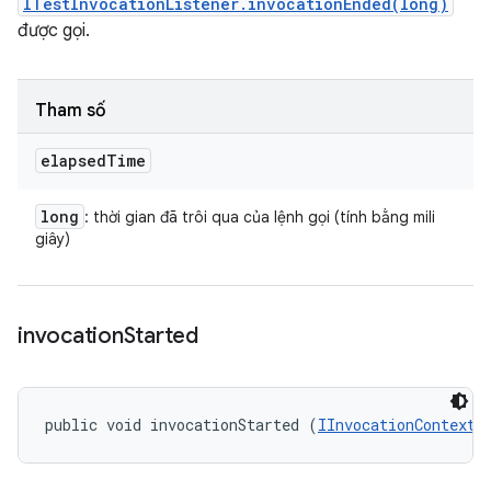
ITestInvocationListener.invocationEnded(long)
được gọi.
Tham số
elapsed
Time
long
: thời gian đã trôi qua của lệnh gọi (tính bằng mili
giây)
invocation
Started
public void invocationStarted (
IInvocationContext
 