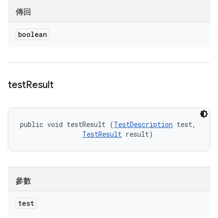
傳回
boolean
test
Result
public void testResult (
TestDescription
 test, 

TestResult
 result)
參數
test