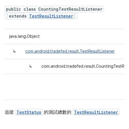
public class CountingTestResultListener
extends
TestResultListener
java.lang.Object
↳
com.android.tradefed.result.TestResultListener
↳
com.android.tradefed.result.CountingTestResu
追蹤
TestStatus
的測試總數的
TestResultListener