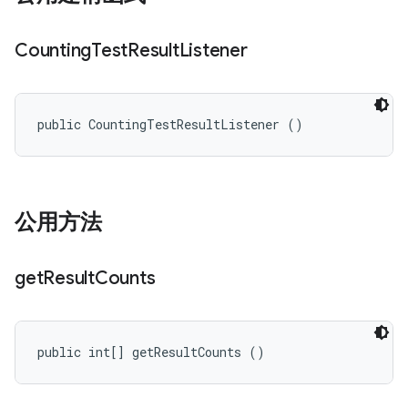
Counting
Test
Result
Listener
public CountingTestResultListener ()
公用方法
get
Result
Counts
public int[] getResultCounts ()