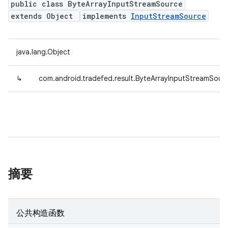
public class ByteArrayInputStreamSource
extends Object
implements
InputStreamSource
java.lang.Object
↳
com.android.tradefed.result.ByteArrayInputStreamSour
摘要
公共构造函数