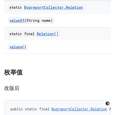
static
Bugreport
Collector
.
Relation
value
Of
(String name)
static final
Relation[]
values
()
枚举值
改版后
public static final 
BugreportCollector.Relation
 AF