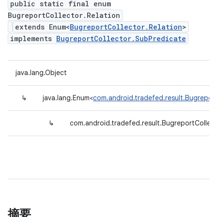
public static final enum
BugreportCollector.Relation
extends Enum<
BugreportCollector.Relation
>
implements
BugreportCollector.SubPredicate
java.lang.Object
↳
java.lang.Enum<
com.android.tradefed.result.Bugreport
↳
com.android.tradefed.result.BugreportCollect
摘要