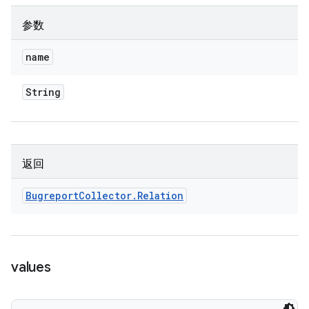
参数
name
String
返回
Bugreport
Collector
.
Relation
values