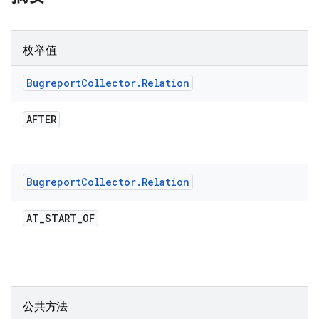
枚举值
Bugreport
Collector
.
Relation
AFTER
Bugreport
Collector
.
Relation
AT
_
START
_
OF
公共方法