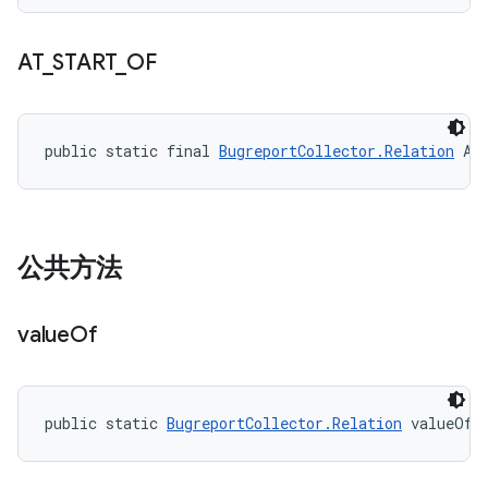
AT
_
START
_
OF
public static final 
BugreportCollector.Relation
 AT
公共方法
value
Of
public static 
BugreportCollector.Relation
 valueOf 