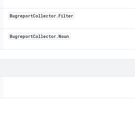
Bugreport
Collector
.
Filter
Bugreport
Collector
.
Noun