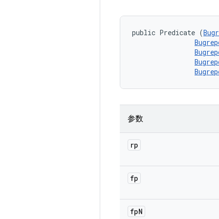
public Predicate (
Bugr
Bugrep
Bugrep
Bugrep
Bugrep
参数
rp
fp
fp
N