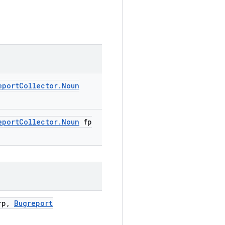
eport
Collector
.
Noun
eport
Collector
.
Noun
fp
p
,
Bugreport