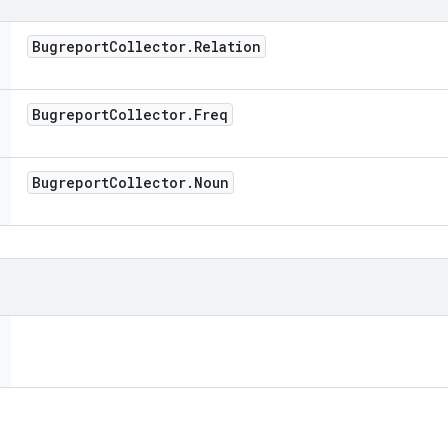
Bugreport
Collector
.
Relation
Bugreport
Collector
.
Freq
Bugreport
Collector
.
Noun