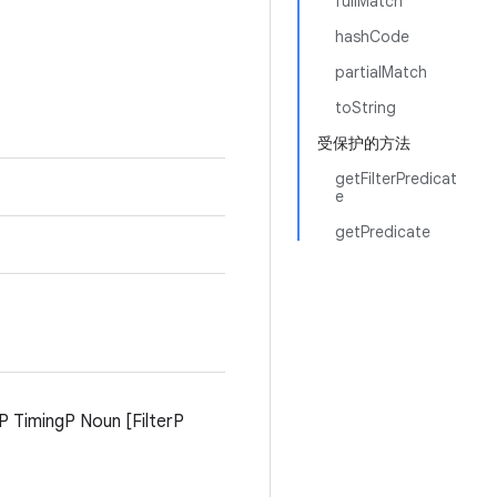
fullMatch
hashCode
partialMatch
toString
受保护的方法
getFilterPredicat
e
getPredicate
gP Noun [FilterP