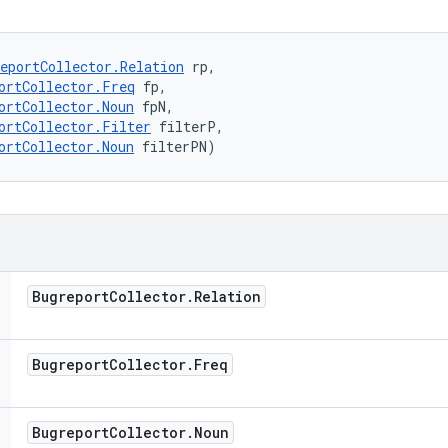
eportCollector.Relation
 rp, 

ortCollector.Freq
 fp, 

ortCollector.Noun
 fpN, 

ortCollector.Filter
 filterP, 

ortCollector.Noun
 filterPN)
Bugreport
Collector
.
Relation
Bugreport
Collector
.
Freq
Bugreport
Collector
.
Noun