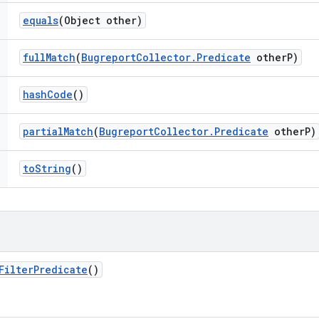
equals
(Object other)
full
Match
(
Bugreport
Collector
.
Predicate
other
P)
hash
Code
()
partial
Match
(
Bugreport
Collector
.
Predicate
other
P)
to
String
()
Filter
Predicate
()