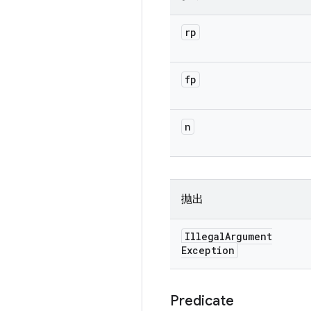
rp
fp
n
抛出
Illegal
Argument
Exception
Predicate