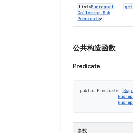
List<
Bugreport
get
Collector
.
Sub
Predicate
>
公共构造函数
Predicate
public Predicate (
Bugr
Bugrep
Bugrep
参数