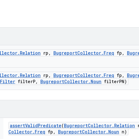
llector
.
Relation
rp
,
Bugreport
Collector
.
Freq
fp
,
Bugr
llector
.
Relation
rp
,
Bugreport
Collector
.
Freq
fp
,
Bugr
Filter
filter
P
,
Bugreport
Collector
.
Noun
filter
PN)
assert
Valid
Predicate
(
Bugreport
Collector
.
Relation
r
Collector
.
Freq
fp
,
Bugreport
Collector
.
Noun
n)