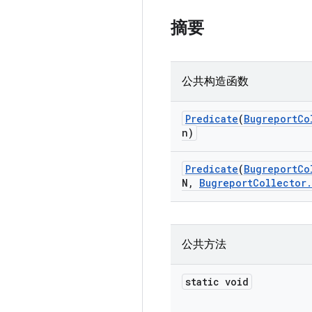
摘要
公共构造函数
Predicate
(
Bugreport
Co
n)
Predicate
(
Bugreport
Co
N
,
Bugreport
Collector
.
公共方法
static void