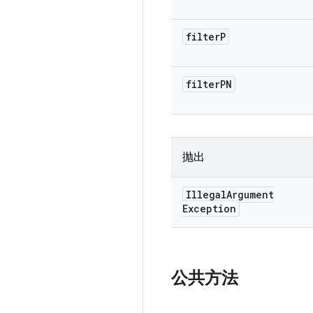
filter
P
filter
PN
抛出
Illegal
Argument
Exception
公共方法