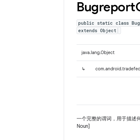
Bugreport
public static class Bug
extends Object
java.lang.Object
↳
com.android.tradefed
一个完整的谓词，用于描述何时捕获 b
Noun]