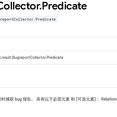
Collector
.
Predicate
reportCollector.Predicate
.result.BugreportCollector.Predicate
ug 报告。 具有以下必需元素 和 [可选元素]： RelationP Timin