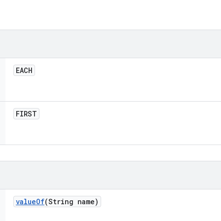
EACH
FIRST
value
Of
(String name)