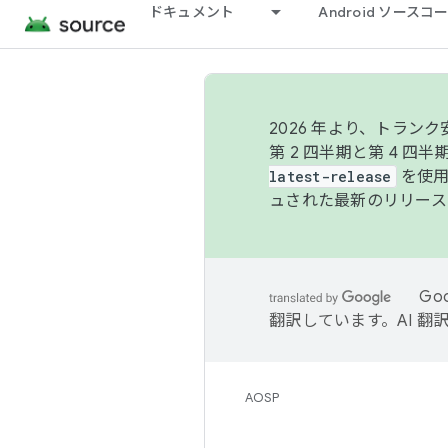
ドキュメント
Android ソース
2026 年より、トラ
第 2 四半期と第 4 四
latest-release
を使用
ュされた最新のリリース
Go
翻訳しています。AI 
AOSP