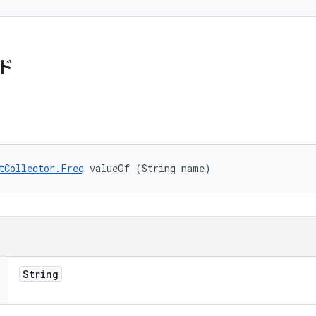
ド
tCollector.Freq
 valueOf (String name)
String