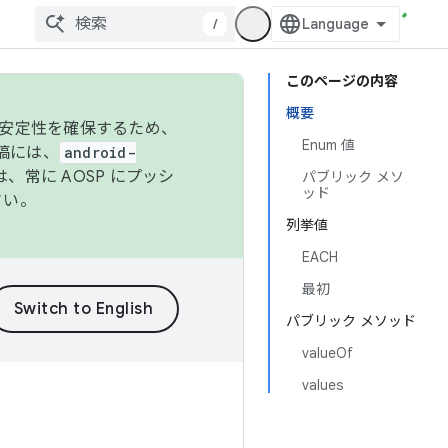
/
このページの内容
概要
の安定性を確保するため、
Enum 値
投稿には、
android-
、常に AOSP にプッシ
パブリック メソ
ッド
さい。
列挙値
EACH
最初
パブリック メソッド
valueOf
values