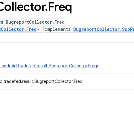
Collector
.
Freq
um BugreportCollector.Freq
tCollector.Freq
>
implements
BugreportCollector.SubP
.android.tradefed.result.BugreportCollector.Freq
>
d.tradefed.result.BugreportCollector.Freq