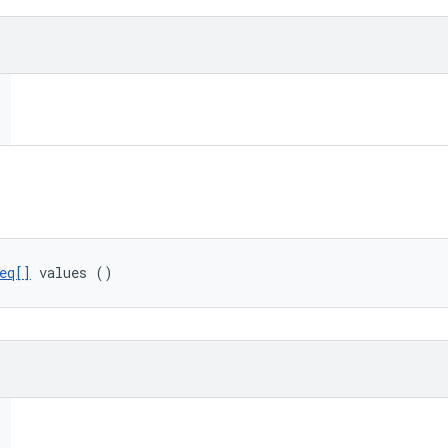
eq[]
 values ()