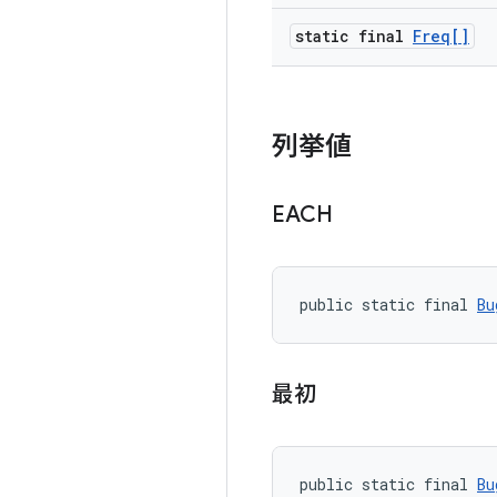
static final
Freq[]
列挙値
EACH
public static final 
Bu
最初
public static final 
Bu