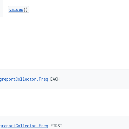
values
()
greportCollector.Freq
 EACH
greportCollector.Freq
 FIRST