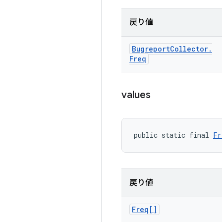
戻り値
Bugreport
Collector
.
Freq
values
public static final 
Fr
戻り値
Freq[]