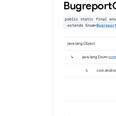
Bugreport
public static final en
extends Enum<
Bugrepor
java.lang.Object
↳
java.lang.Enum<
com
↳
com.androi