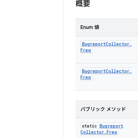
概要
Enum 値
Bugreport
Collector
.
Freq
Bugreport
Collector
.
Freq
パブリック メソッド
static
Bugreport
Collector
.
Freq