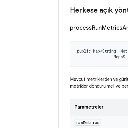
Herkese açık yön
process
Run
Metrics
A
public Map<String, Met
                Map<St
Mevcut metriklerden ve günlük
metrikler döndürülmeli ve be
Parametreler
raw
Metrics