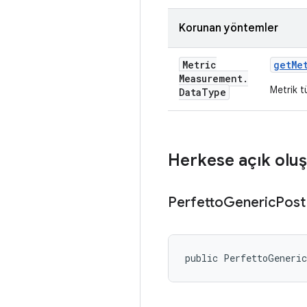
Korunan yöntemler
Metric
get
Me
Measurement
.
Metrik t
Data
Type
Herkese açık oluş
Perfetto
Generic
Post
public PerfettoGeneri