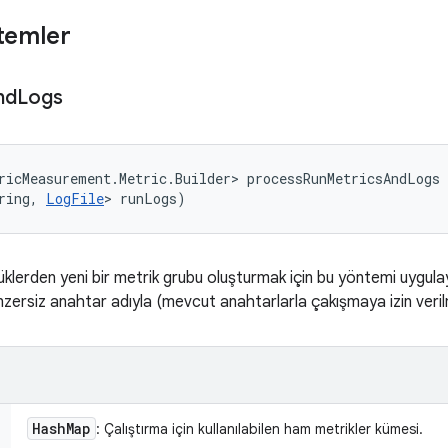
temler
nd
Logs
ricMeasurement.Metric.Builder> processRunMetricsAndLogs 
ring, 
LogFile
> runLogs)
lerden yeni bir metrik grubu oluşturmak için bu yöntemi uygulayı
nzersiz anahtar adıyla (mevcut anahtarlarla çakışmaya izin veril
Hash
Map
: Çalıştırma için kullanılabilen ham metrikler kümesi.