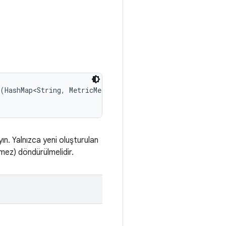
(HashMap<String, MetricMeasurement.Metric> rawMetrics, 

n. Yalnızca yeni oluşturulan
mez) döndürülmelidir.