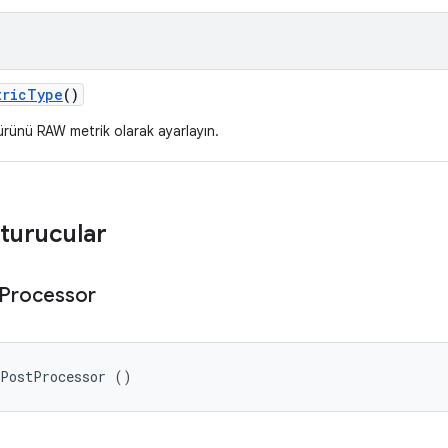
tric
Type
()
ürünü RAW metrik olarak ayarlayın.
turucular
Processor
cPostProcessor ()