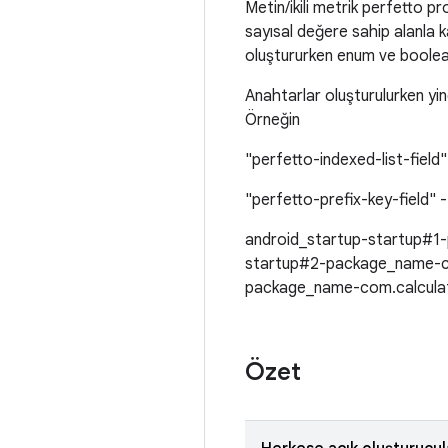
Metin/ikili metrik perfetto pr
sayısal değere sahip alanla k
oluştururken enum ve boolean 
Anahtarlar oluşturulurken yin
Örneğin
"perfetto-indexed-list-fiel
"perfetto-prefix-key-field
android_startup-startup#1
startup#2-package_name-co
package_name-com.calculat
Özet