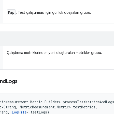
Map
: Test çalıştırması için günlük dosyaları grubu.
Çalıştırma metriklerinden yeni oluşturulan metrikler grubu.
nd
Logs
ricMeasurement.Metric.Builder> processTestMetricsAndLog
p<String, MetricMeasurement.Metric> testMetrics, 

ring, 
LogFile
> testLogs)