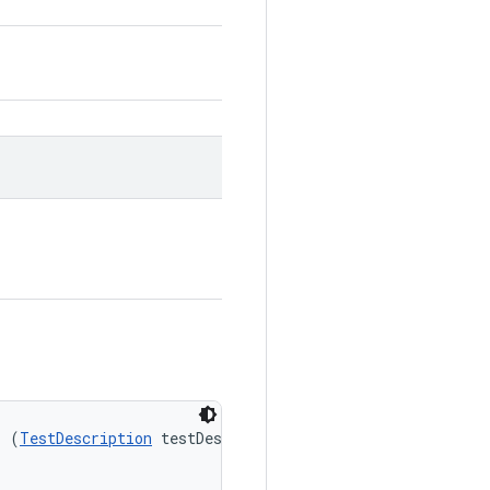
s (
TestDescription
 testDescription, 
