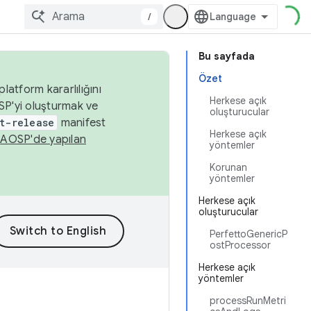
/
Bu sayfada
Özet
latform kararlılığını
Herkese açık
SP'yi oluşturmak ve
oluşturucular
t-release
manifest
Herkese açık
n
AOSP'de yapılan
yöntemler
Korunan
yöntemler
Herkese açık
oluşturucular
PerfettoGenericP
ostProcessor
Herkese açık
yöntemler
processRunMetri