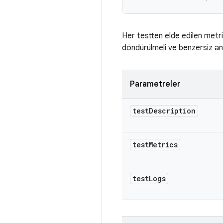
Her testten elde edilen metrik
döndürülmeli ve benzersiz an
Parametreler
test
Description
test
Metrics
test
Logs