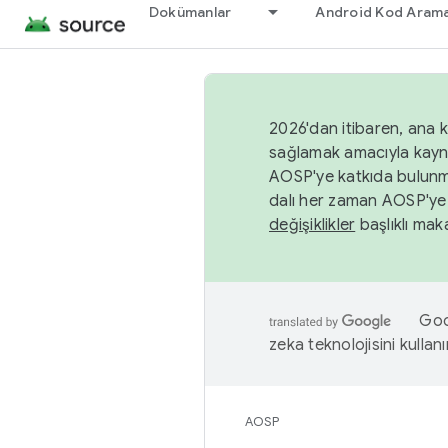
Dokümanlar
Android Kod Arama
2026'dan itibaren, ana k
sağlamak amacıyla kayn
AOSP'ye katkıda bulunm
dalı her zaman AOSP'ye 
değişiklikler
başlıklı maka
Goog
zeka teknolojisini kullanı
AOSP