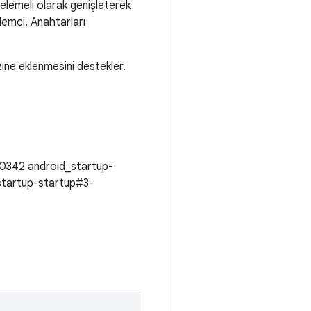
inelemeli olarak genişleterek
lemci. Anahtarları
zine eklenmesini destekler.
0342 android_startup-
startup-startup#3-