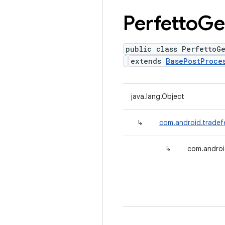
Perfetto
Ge
public class PerfettoG
extends
BasePostProce
java.lang.Object
↳
com.android.tradef
↳
com.androi