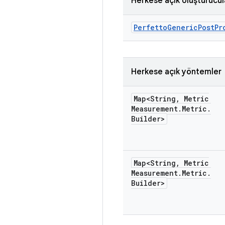
Herkese açık oluşturucul
Perfetto
Generic
Post
Pr
Herkese açık yöntemler
Map<String
,
Metric
Measurement
.
Metric
.
Builder>
Map<String
,
Metric
Measurement
.
Metric
.
Builder>