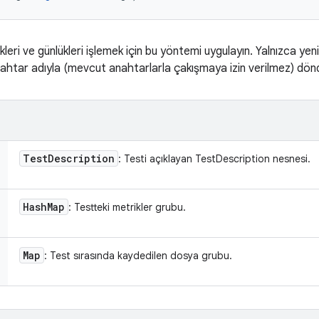
leri ve günlükleri işlemek için bu yöntemi uygulayın. Yalnızca yen
ahtar adıyla (mevcut anahtarlarla çakışmaya izin verilmez) dönd
Test
Description
: Testi açıklayan TestDescription nesnesi.
Hash
Map
: Testteki metrikler grubu.
Map
: Test sırasında kaydedilen dosya grubu.