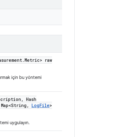
asurement
.
Metric> raw
urmak için bu yöntemi
scription
,
Hash
Map<String
,
Log
File
>
ntemi uygulayın.