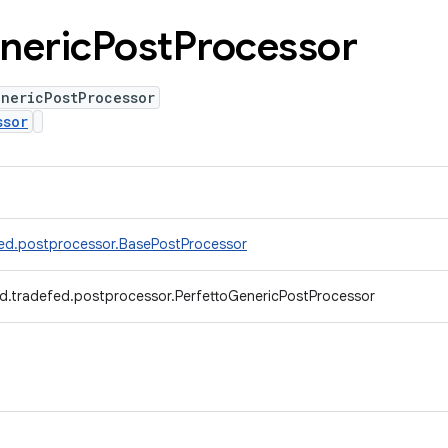
neric
Post
Processor
enericPostProcessor
ssor
ed.postprocessor.BasePostProcessor
d.tradefed.postprocessor.PerfettoGenericPostProcessor