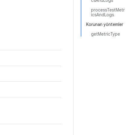
csAndLogs
processTestMetr
icsAndLogs
Korunan yöntemler
getMetricType