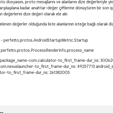
oto dosyasını, proto mesajlarını ve alanlarını dize değerleriyle y
arşılaşılana kadar anahtar-değer çiftlerine dönüştüren bir son iş
değerlerini dize değeri olarak ele alır.
elenen değerler olduğunda liste alanlarının isteğe bağlı olarak di
d" - perfetto.protos.AndroidStartupMetric.Startup
" - perfetto.protos.ProcessRenderInfo.process_name
-package_name-com.calculator-to_first_frame-dur_ns: 30062
m.nexuslauncher-to_first_frame-dur_ns: 49257713 android_
or-to_first_frame-dur_ns: 261382005