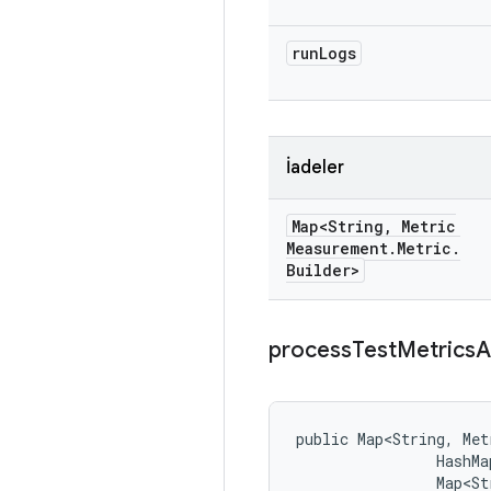
run
Logs
İadeler
Map<String
,
Metric
Measurement
.
Metric
.
Builder>
process
Test
Metrics
A
public Map<String, Met
                HashMa
                Map<St