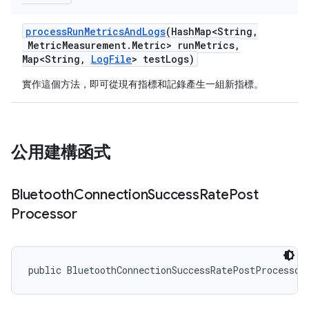
process
Run
Metrics
And
Logs
(Hash
Map<String
,
Metric
Measurement
.
Metric> run
Metrics
,
Map<String
,
Log
File
> test
Logs)
實作這個方法，即可從現有指標和記錄產生一組新指標。
公用建構函式
Bluetooth
Connection
Success
Rate
Post
Processor
public BluetoothConnectionSuccessRatePostProcessor