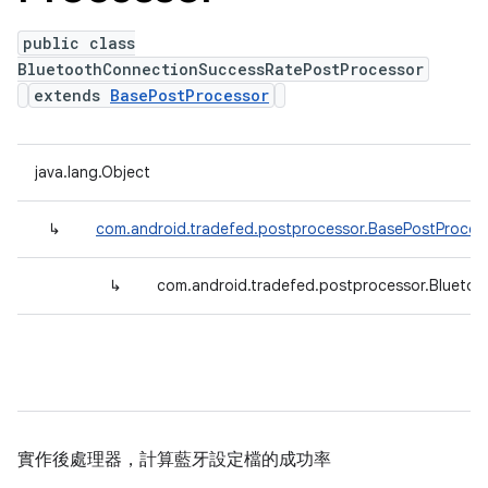
public class
BluetoothConnectionSuccessRatePostProcessor
extends
BasePostProcessor
java.lang.Object
↳
com.android.tradefed.postprocessor.BasePostProces
↳
com.android.tradefed.postprocessor.Blueto
實作後處理器，計算藍牙設定檔的成功率