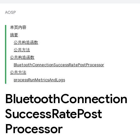
AOSP
本页内容
摘要
公共构造函数
公共方法
公共构造函数
BluetoothConnectionSuccessRatePostProcessor
公共方法
processRunMetricsAndLogs
Bluetooth
Connection
Success
Rate
Post
Processor