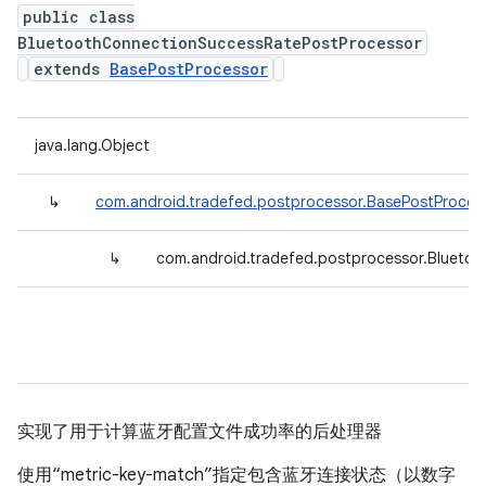
public class
BluetoothConnectionSuccessRatePostProcessor
extends
BasePostProcessor
java.lang.Object
↳
com.android.tradefed.postprocessor.BasePostProces
↳
com.android.tradefed.postprocessor.Blueto
实现了用于计算蓝牙配置文件成功率的后处理器
使用“metric-key-match”指定包含蓝牙连接状态（以数字