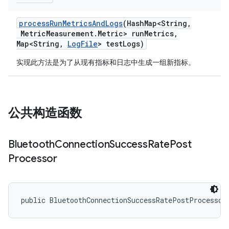
process
Run
Metrics
And
Logs
(Hash
Map<String
,
Metric
Measurement
.
Metric> run
Metrics
,
Map<String
,
Log
File
> test
Logs)
实现此方法是为了从现有指标和日志中生成一组新指标。
公共构造函数
Bluetooth
Connection
Success
Rate
Post
Processor
public BluetoothConnectionSuccessRatePostProcessor