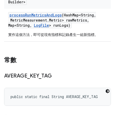
Builder>
process
Run
Metrics
And
Logs
(Hash
Map<String
,
Metric
Measurement
.
Metric> raw
Metrics
,
Map<String
,
Log
File
> run
Logs)
實作這個方法，即可從現有指標和記錄產生一組新指標。
常數
AVERAGE
_
KEY
_
TAG
public static final String AVERAGE_KEY_TAG