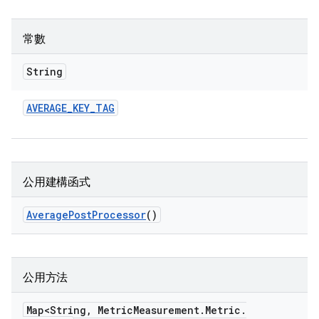
常數
String
AVERAGE
_
KEY
_
TAG
公用建構函式
Average
Post
Processor
()
公用方法
Map<String
,
Metric
Measurement
.
Metric
.