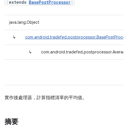
extends
BasePostProcessor
java.lang.Object
↳
com.android.tradefed.postprocessor.BasePostProces
↳
com.android.tradefed.postprocessor.Averag
實作後處理器，計算指標清單的平均值。
摘要