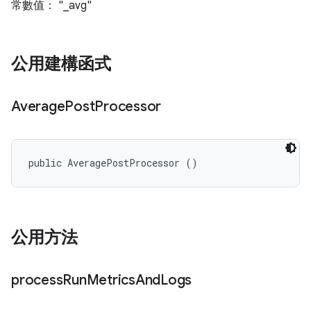
常數值： "_avg"
公用建構函式
Average
Post
Processor
public AveragePostProcessor ()
公用方法
process
Run
Metrics
And
Logs