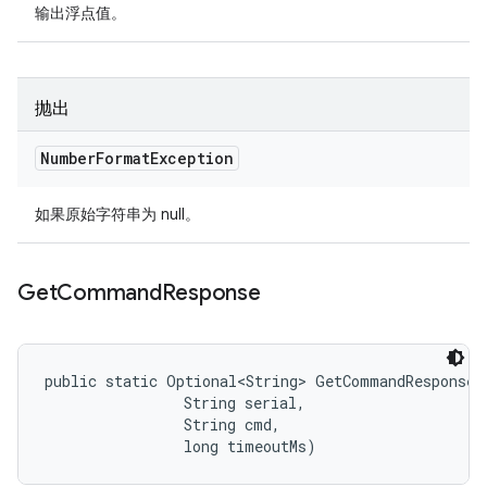
输出浮点值。
抛出
Number
Format
Exception
如果原始字符串为 null。
Get
Command
Response
public static Optional<String> GetCommandResponse 
                String serial, 

                String cmd, 

                long timeoutMs)