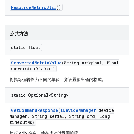
Resource
Metric
Util
()
公共方法
static float
Converted
Metric
Value
(String original
,
float
conversion
Divisor)
将指标值转换为不同的单位，并设置输出值的格式。
static Optional<String>
Get
Command
Response
(
IDevice
Manager
device
Manager
,
String serial
,
String cmd
,
long
timeout
Ms)
执行 adb 命令，并在成功时返回响应。