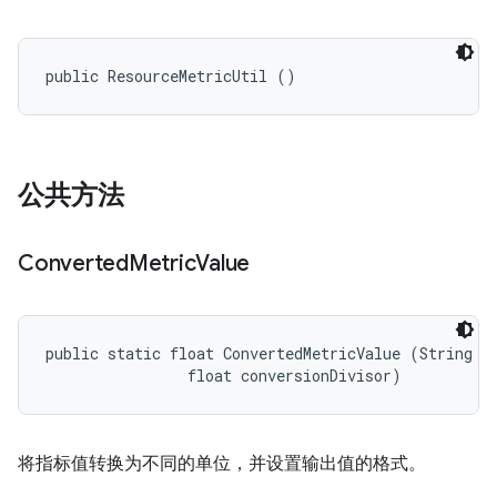
public ResourceMetricUtil ()
公共方法
Converted
Metric
Value
public static float ConvertedMetricValue (String or
                float conversionDivisor)
将指标值转换为不同的单位，并设置输出值的格式。