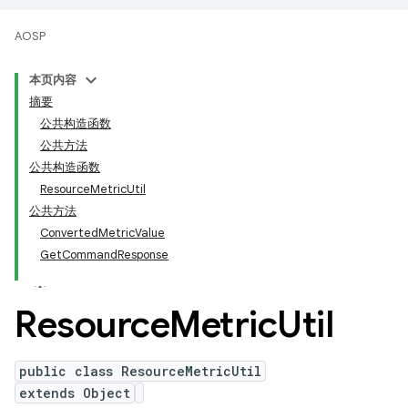
AOSP
本页内容
摘要
公共构造函数
公共方法
公共构造函数
ResourceMetricUtil
公共方法
ConvertedMetricValue
GetCommandResponse
Resource
Metric
Util
public class ResourceMetricUtil
extends Object