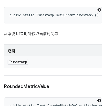
public static Timestamp GetCurrentTimestamp ()
从系统 UTC 时钟获取当前时间戳。
返回
Timestamp
Rounded
Metric
Value
public static float RoundedMetricValue (String ori