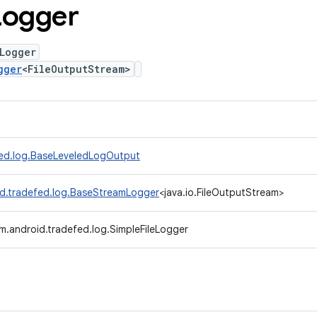
Logger
Logger
gger
<FileOutputStream>
fed.log.BaseLeveledLogOutput
d.tradefed.log.BaseStreamLogger
<java.io.FileOutputStream>
m.android.tradefed.log.SimpleFileLogger