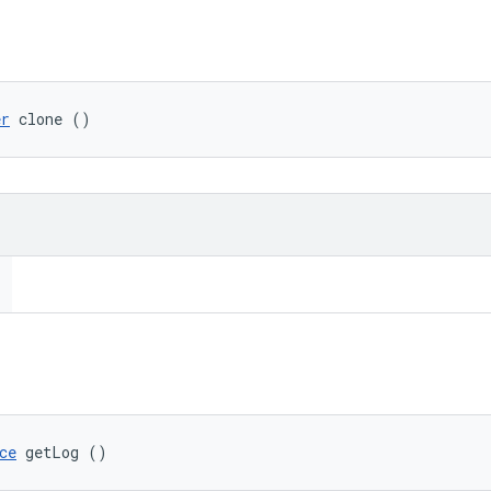
er
 clone ()
ce
 getLog ()