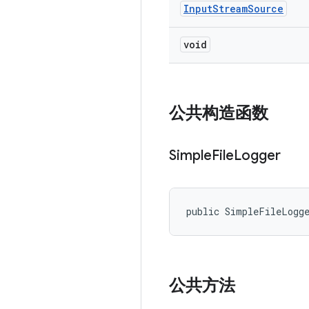
Input
Stream
Source
void
公共构造函数
Simple
File
Logger
public SimpleFileLogg
公共方法