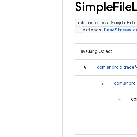
Simple
File
public class SimpleFile
extends
BaseStreamLo
java.lang.Object
↳
com.android.trade
↳
com.androi
↳
co