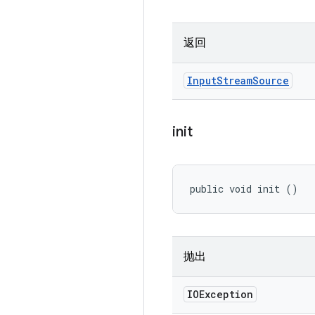
返回
Input
Stream
Source
init
public void init ()
抛出
IOException