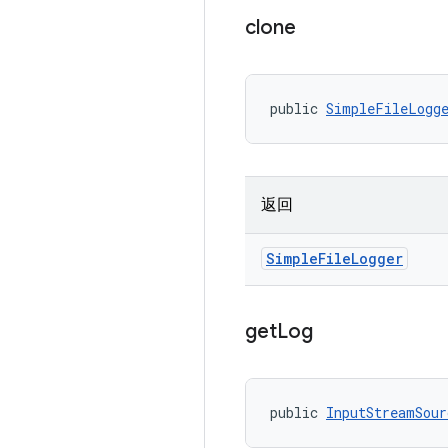
clone
public 
SimpleFileLogg
返回
Simple
File
Logger
get
Log
public 
InputStreamSour