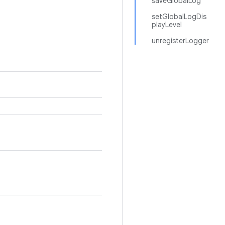
saveGlobalLog
setGlobalLogDis
playLevel
unregisterLogger