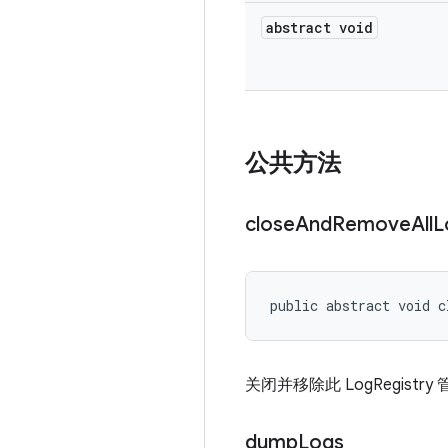
abstract void
公共方法
close
And
Remove
All
L
public abstract void c
关闭并移除此 LogRegistr
dump
Logs