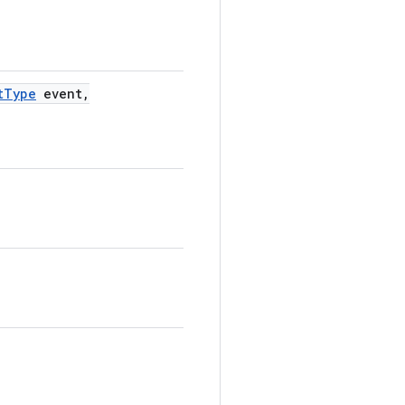
t
Type
event
,