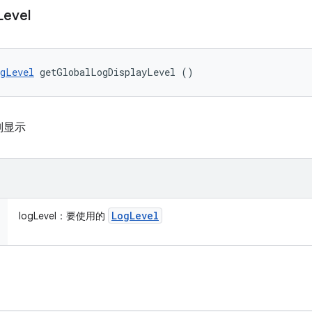
Level
gLevel
 getGlobalLogDisplayLevel ()
别显示
Log
Level
logLevel：要使用的