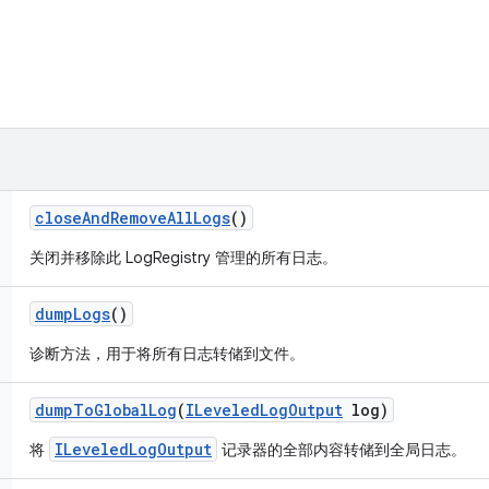
close
And
Remove
All
Logs
()
关闭并移除此 LogRegistry 管理的所有日志。
dump
Logs
()
诊断方法，用于将所有日志转储到文件。
dump
To
Global
Log
(
ILeveled
Log
Output
log)
ILeveledLogOutput
将
记录器的全部内容转储到全局日志。