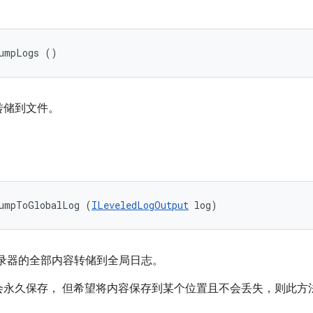
dumpLogs ()
转储到文件。
dumpToGlobalLog (
ILeveledLogOutput
 log)
录器的全部内容转储到全局日志。
会永久保存， 但希望将内容保存到某个位置且不会丢失，则此方