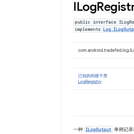
ILog
Regist
public interface ILogR
implements
Log.ILogOutp
com.android.tradefed.log.IL
已知的间接子类
LogRegistry
一种
ILogOutput
单例记录