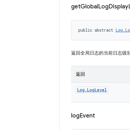
get
Global
Log
Display
public abstract 
Log.Lo
返回全局日志的当前日志级
返回
Log
.
Log
Level
log
Event