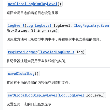
get
Global
Log
Display
Level
()
返回全局日志的当前日志级别显示
log
Event
(
Log
.
Log
Level
log
Level
,
ILog
Registry
.
Even
Map<String
,
String> args)
调用此方法可记录类型中的事件，并在映射中包含关联的信息。
register
Logger
(
ILeveled
Log
Output
log)
将记录器注册为要用于当前线程的实例。
save
Global
Log
()
将所有全局记录器的内容保存到临时文件。
set
Global
Log
Display
Level
(
Log
.
Log
Level
log
Level)
设置全局日志的日志级别显示