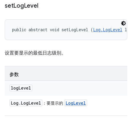
set
Log
Level
public abstract void setLogLevel (
Log.LogLevel
 log
设置要显示的最低日志级别。
参数
log
Level
Log
.
Log
Level
Log
Level
：要显示的