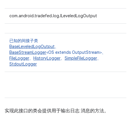
com.android.tradefed.log.ILeveledLogOutput
已知的间接子类
BaseLeveledLogOutput
、
BaseStreamLogger
<OS extends OutputStream>、
FileLogger
、
HistoryLogger
、
SimpleFileLogger
、
StdoutLogger
实现此接口的类会提供用于输出日志 消息的方法。