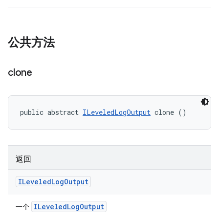
公共方法
clone
public abstract 
ILeveledLogOutput
 clone ()
返回
ILeveled
Log
Output
ILeveled
Log
Output
一个