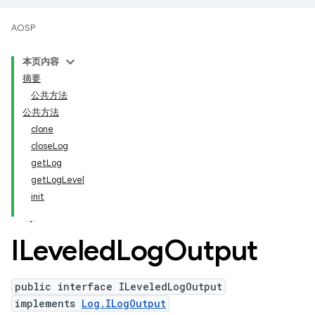
AOSP
本页内容
摘要
公共方法
公共方法
clone
closeLog
getLog
getLogLevel
init
ILeveled
Log
Output
public interface ILeveledLogOutput
implements
Log.ILogOutput