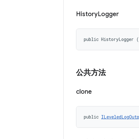
History
Logger
public HistoryLogger 
公共方法
clone
public 
ILeveledLogOut