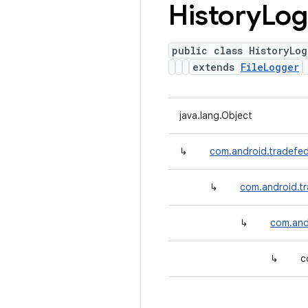
History
Log
public class HistoryLog
extends
FileLogger
java.lang.Object
↳
com.android.tradefe
↳
com.android.t
↳
com.and
↳
c