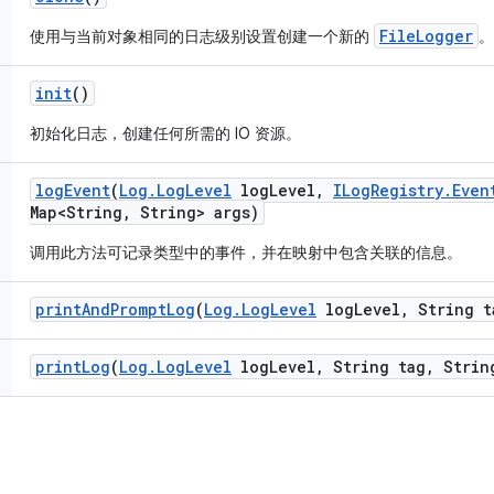
FileLogger
使用与当前对象相同的日志级别设置创建一个新的
。
init
()
初始化日志，创建任何所需的 IO 资源。
log
Event
(
Log
.
Log
Level
log
Level
,
ILog
Registry
.
Even
Map<String
,
String> args)
调用此方法可记录类型中的事件，并在映射中包含关联的信息。
print
And
Prompt
Log
(
Log
.
Log
Level
log
Level
,
String t
print
Log
(
Log
.
Log
Level
log
Level
,
String tag
,
String