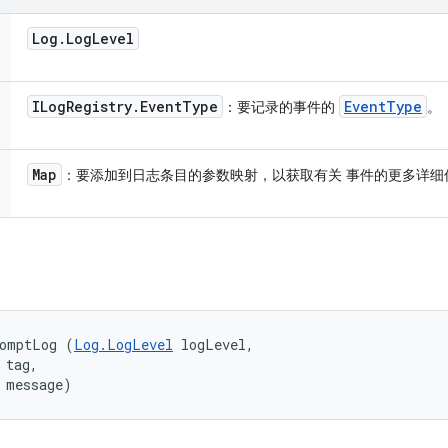
Log
.
Log
Level
ILog
Registry
.
Event
Type
Event
Type
：要记录的事件的
。
Map
：要添加到日志条目的参数映射，以获取有关 事件的更多详细
romptLog (
Log.LogLevel
 logLevel, 

tag, 

 message)