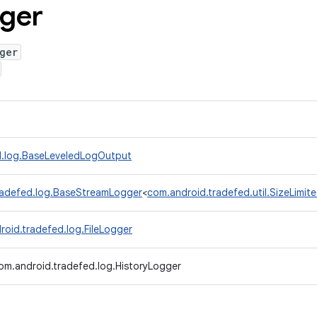
ger
ger
d.log.BaseLeveledLogOutput
radefed.log.BaseStreamLogger
<
com.android.tradefed.util.SizeLimi
roid.tradefed.log.FileLogger
om.android.tradefed.log.HistoryLogger