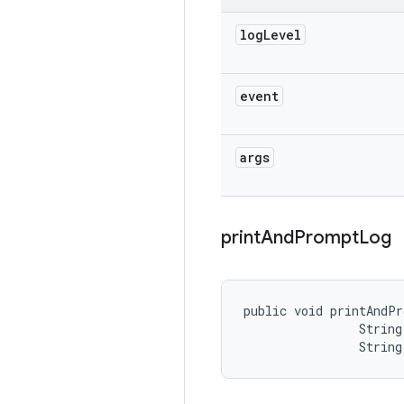
log
Level
event
args
print
And
Prompt
Log
public void printAndP
                String 
                String