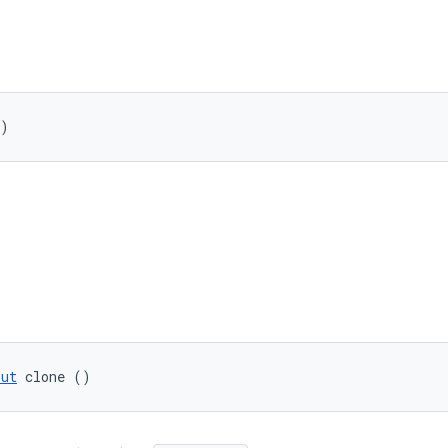
()
put
 clone ()