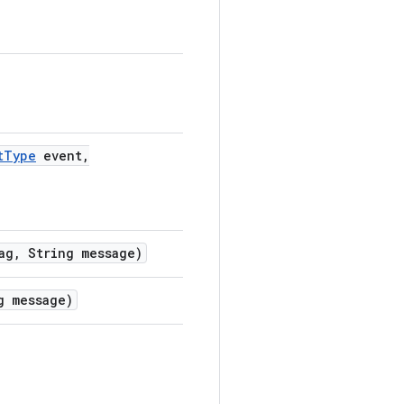
t
Type
event
,
ag
,
String message)
 message)