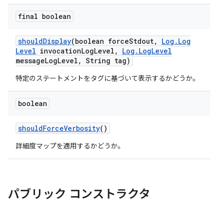
final boolean
should
Display
(boolean force
Stdout
,
Log
.
Log
Level
invocation
Log
Level
,
Log
.
Log
Level
message
Log
Level
,
String tag)
特定のステートメントをタグに基づいて表示するかどうか。
boolean
should
Force
Verbosity
()
詳細度マップを適用するかどうか。
パブリック コンストラクタ