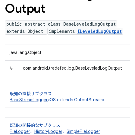
Output
public abstract class BaseLeveledLogOutput
extends Object
implements
ILeveledLogOutput
java.lang.Object
↳
com.android.tradefed.log.BaseLeveledLogOutput
既知の直接サブクラス
BaseStreamLogger
<OS extends OutputStream>
既知の間接的なサブクラス
FileLogger
、
HistoryLogger
、
SimpleFileLogger