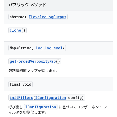
パブリック メソッド
abstract
ILeveled
Log
Output
clone
()
Map<String
,
Log
.
Log
Level
>
get
Forced
Verbosity
Map
()
強制詳細度マップを返します。
final void
init
Filters
(
IConfiguration
config)
IConfiguration
呼び出し
に基づいてコンポーネント フ
ィルタを初期化します。