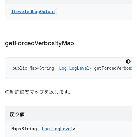
ILeveled
Log
Output
get
Forced
Verbosity
Map
public Map<String, 
Log.LogLevel
> getForcedVerbosit
強制詳細度マップを返します。
戻り値
Map<String
,
Log
.
Log
Level
>