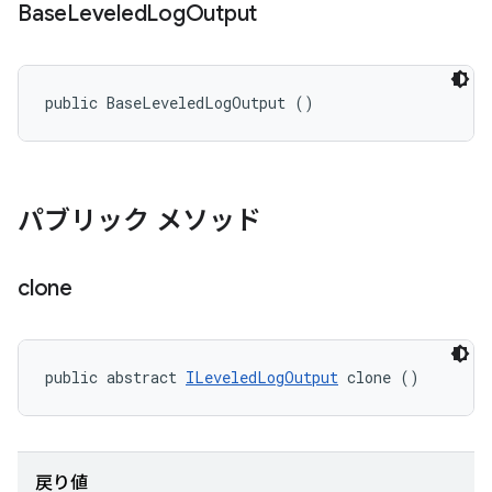
Base
Leveled
Log
Output
public BaseLeveledLogOutput ()
パブリック メソッド
clone
public abstract 
ILeveledLogOutput
 clone ()
戻り値