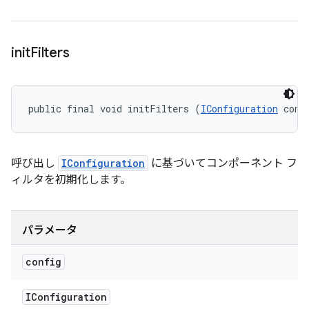
init
Filters
public final void initFilters (
IConfiguration
 conf
呼び出し
IConfiguration
に基づいてコンポーネント フ
ィルタを初期化します。
パラメータ
config
IConfiguration