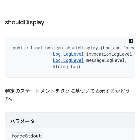
should
Display
public final boolean shouldDisplay (boolean forceSt
Log.LogLevel
 invocationLogLevel, 

Log.LogLevel
 messageLogLevel, 

                String tag)
特定のステートメントをタグに基づいて表示するかどう
か。
パラメータ
force
Stdout