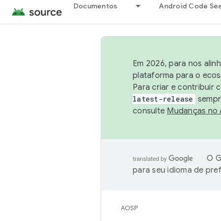
Documentos
Android Code Se
Em 2026, para nos alin
plataforma para o ecos
Para criar e contribuir
latest-release
sempre
consulte
Mudanças no
O G
para seu idioma de pre
AOSP