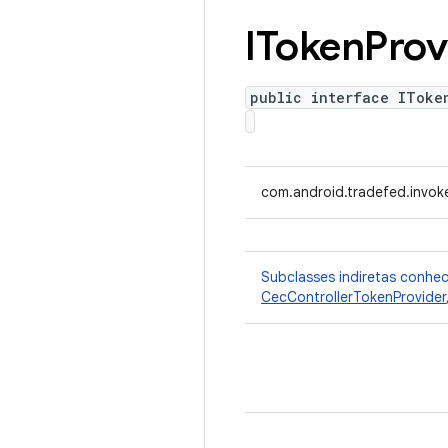
IToken
Prov
public interface IToke
com.android.tradefed.invoke
Subclasses indiretas conhe
CecControllerTokenProvider