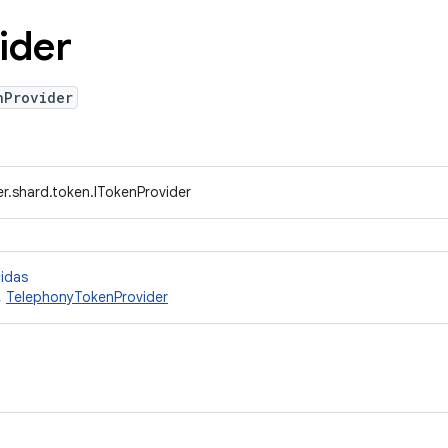
ider
nProvider
r.shard.token.ITokenProvider
cidas
,
TelephonyTokenProvider