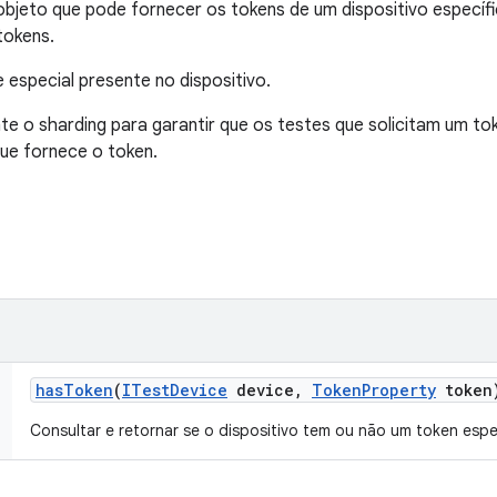
objeto que pode fornecer os tokens de um dispositivo especí
tokens.
especial presente no dispositivo.
e o sharding para garantir que os testes que solicitam um to
ue fornece o token.
has
Token
(
ITest
Device
device
,
Token
Property
token
Consultar e retornar se o dispositivo tem ou não um token espe