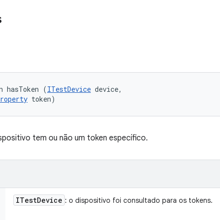
s
n hasToken (
ITestDevice
 device, 

roperty
 token)
ispositivo tem ou não um token específico.
ITest
Device
: o dispositivo foi consultado para os tokens.