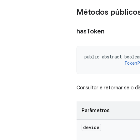
Métodos público
has
Token
public abstract boolea
TokenP
Consultar e retornar se o d
Parâmetros
device