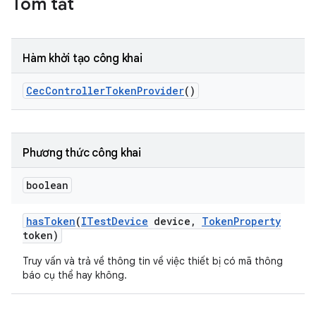
Tóm tắt
Hàm khởi tạo công khai
Cec
Controller
Token
Provider
()
Phương thức công khai
boolean
has
Token
(
ITest
Device
device
,
Token
Property
token)
Truy vấn và trả về thông tin về việc thiết bị có mã thông
báo cụ thể hay không.