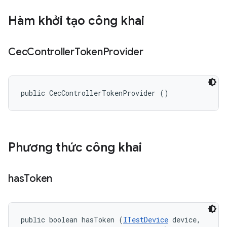
Hàm khởi tạo công khai
Cec
Controller
Token
Provider
public CecControllerTokenProvider ()
Phương thức công khai
has
Token
public boolean hasToken (
ITestDevice
 device, 
