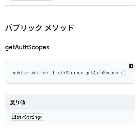
パブリック メソッド
get
Auth
Scopes
public abstract List<String> getAuthScopes ()
戻り値
List<String>