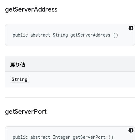
get
Server
Address
public abstract String getServerAddress ()
戻り値
String
get
Server
Port
public abstract Integer getServerPort ()