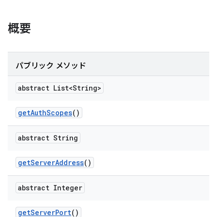
概要
パブリック メソッド
abstract List<String>
get
Auth
Scopes
()
abstract String
get
Server
Address
()
abstract Integer
get
Server
Port
()