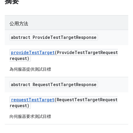
摘要
公用方法
abstract Provide
Test
Target
Response
provide
Test
Target
(Provide
Test
Target
Request
request)
為伺服器提供測試目標
abstract Request
Test
Target
Response
request
Test
Target
(Request
Test
Target
Request
request)
向伺服器要求測試目標