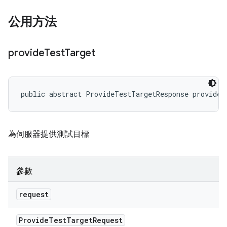
公用方法
provide
Test
Target
public abstract ProvideTestTargetResponse provideT
為伺服器提供測試目標
參數
request
Provide
Test
Target
Request