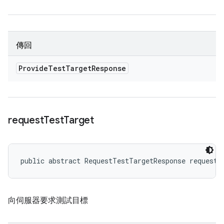
傳回
Provide
Test
Target
Response
request
Test
Target
public abstract RequestTestTargetResponse requestT
向伺服器要求測試目標