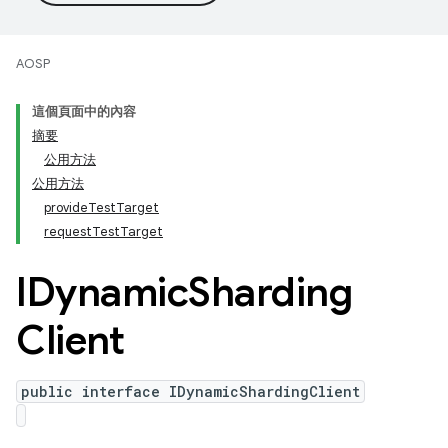
AOSP
這個頁面中的內容
摘要
公用方法
公用方法
provideTestTarget
requestTestTarget
IDynamic
Sharding
Client
public interface IDynamicShardingClient