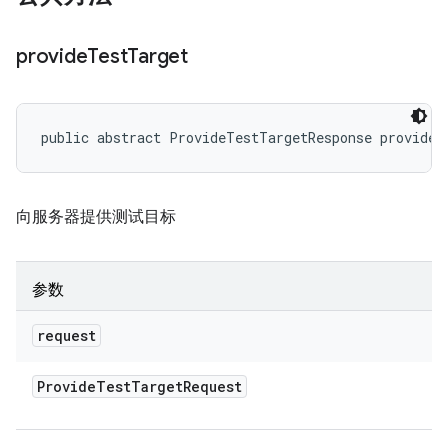
provide
Test
Target
public abstract ProvideTestTargetResponse provideT
向服务器提供测试目标
参数
request
Provide
Test
Target
Request