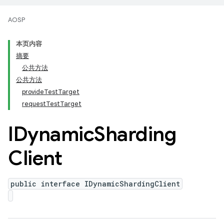
AOSP
本页内容
摘要
公共方法
公共方法
provideTestTarget
requestTestTarget
IDynamic
Sharding
Client
public interface IDynamicShardingClient