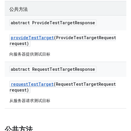
公共方法
abstract Provide
Test
Target
Response
provide
Test
Target
(Provide
Test
Target
Request
request)
向服务器提供测试目标
abstract Request
Test
Target
Response
request
Test
Target
(Request
Test
Target
Request
request)
从服务器请求测试目标
公共方法