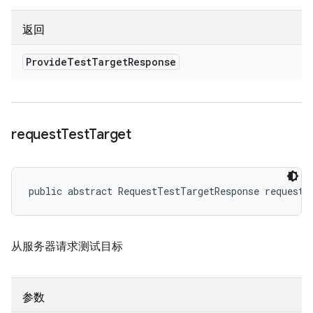
返回
Provide
Test
Target
Response
request
Test
Target
public abstract RequestTestTargetResponse requestT
从服务器请求测试目标
参数