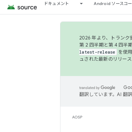
ドキュメント
Android ソース
2026 年より、トラ
第 2 四半期と第 4 四
latest-release
を使用
ュされた最新のリリース
Go
翻訳しています。AI 
AOSP