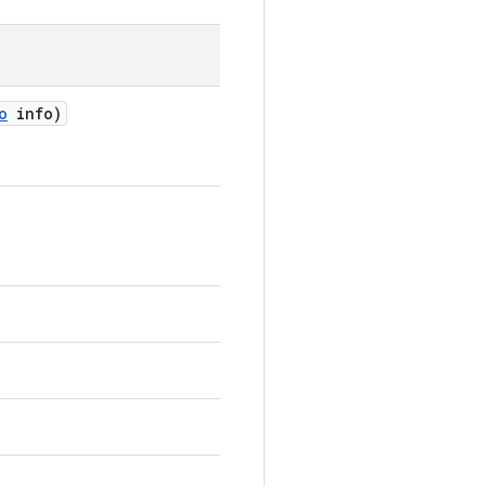
o
info)