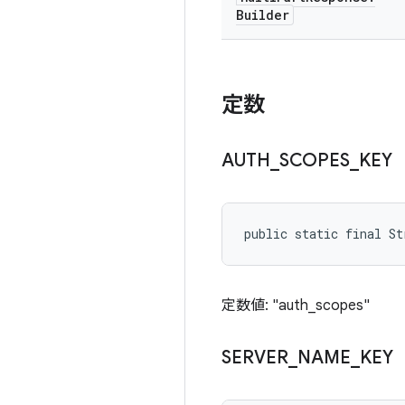
Builder
定数
AUTH
_
SCOPES
_
KEY
public static final S
定数値: "auth_scopes"
SERVER
_
NAME
_
KEY