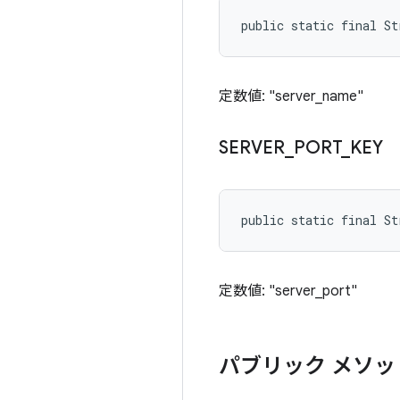
public static final St
定数値: "server_name"
SERVER
_
PORT
_
KEY
public static final S
定数値: "server_port"
パブリック メソッ