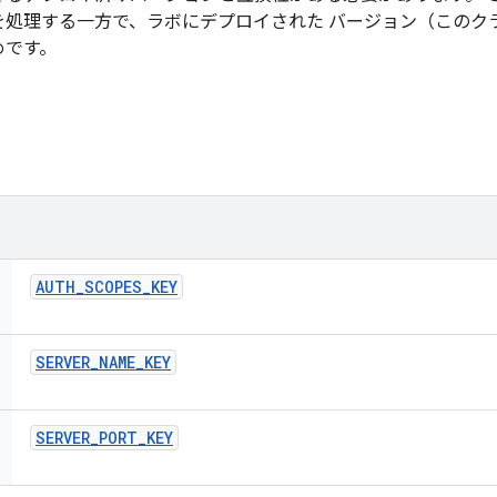
を処理する一方で、ラボにデプロイされた バージョン（このク
めです。
AUTH
_
SCOPES
_
KEY
SERVER
_
NAME
_
KEY
SERVER
_
PORT
_
KEY