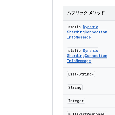
パブリック メソッド
static
Dynamic
Sharding
Connection
Info
Message
static
Dynamic
Sharding
Connection
Info
Message
List<String>
String
Integer
Multi
Part
Response
.