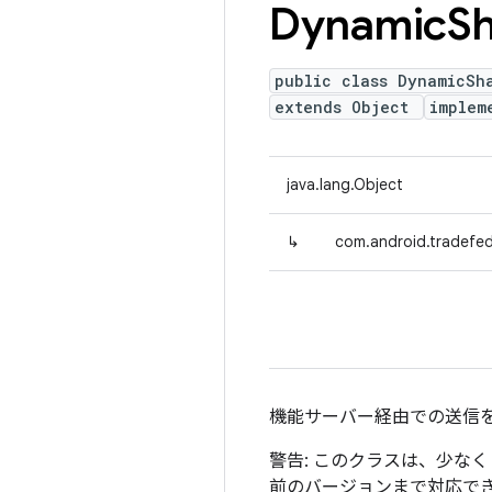
Dynamic
Sh
public class DynamicSh
extends Object
implem
java.lang.Object
↳
com.android.tradefe
機能サーバー経由での送信
警告: このクラスは、少な
前のバージョンまで対応でき