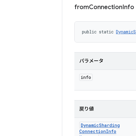
from
Connection
Info
public static 
DynamicS
パラメータ
info
戻り値
Dynamic
Sharding
Connection
Info