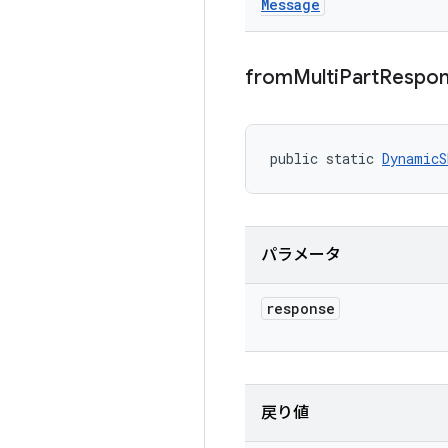
Message
from
Multi
Part
Respo
public static 
DynamicS
パラメータ
response
戻り値