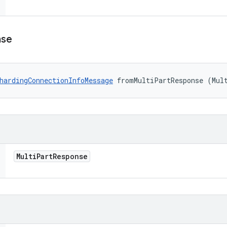
nse
hardingConnectionInfoMessage
 fromMultiPartResponse (Mul
Multi
Part
Response