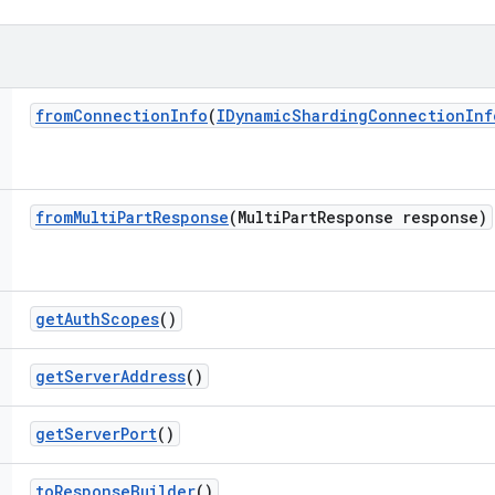
from
Connection
Info
(
IDynamic
Sharding
Connection
Inf
from
Multi
Part
Response
(Multi
Part
Response response)
get
Auth
Scopes
()
get
Server
Address
()
get
Server
Port
()
to
Response
Builder
()