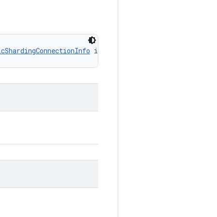
icShardingConnectionInfo
 info)