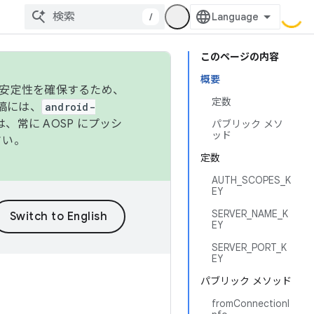
/
このページの内容
概要
の安定性を確保するため、
定数
投稿には、
android-
、常に AOSP にプッシ
パブリック メソ
ッド
さい。
定数
AUTH_SCOPES_K
EY
SERVER_NAME_K
EY
SERVER_PORT_K
EY
パブリック メソッド
fromConnectionI