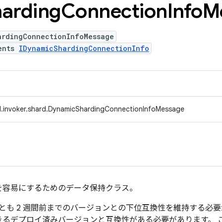
arding
Connection
Info
M
ardingConnectionInfoMessage
ents
IDynamicShardingConnectionInfo
d.invoker.shard.DynamicShardingConnectionInfoMessage
を容易にするためのデータ保持クラス。
くとも 2 週間前までのバージョンとの下位互換性を維持する必
るデプロイ済みバージョンと互換性がある必要があります。 