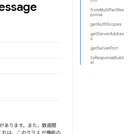
nfo
essage
fromMultiPartRes
ponse
getAuthScopes
getServerAddres
s
getServerPort
toResponseBuild
er
要があります。また、数週間
これは、このクラス が機能の