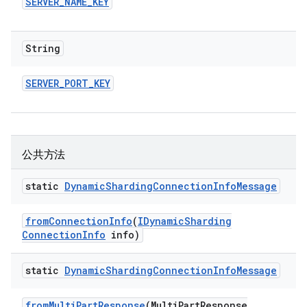
SERVER
_
NAME
_
KEY
String
SERVER
_
PORT
_
KEY
公共方法
static
Dynamic
Sharding
Connection
Info
Message
from
Connection
Info
(
IDynamic
Sharding
Connection
Info
info)
static
Dynamic
Sharding
Connection
Info
Message
from
Multi
Part
Response
(Multi
Part
Response