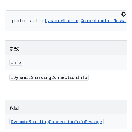
public static 
DynamicShardingConnectionInfoMessage
参数
info
IDynamic
Sharding
Connection
Info
返回
Dynamic
Sharding
Connection
Info
Message