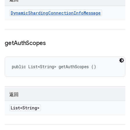
Dynamic
Sharding
Connection
Info
Message
get
Auth
Scopes
public List<String> getAuthScopes ()
返回
List<String>