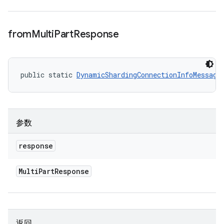
from
Multi
Part
Response
public static 
DynamicShardingConnectionInfoMessage
参数
response
Multi
Part
Response
返回