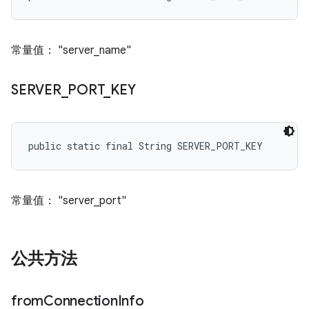
常量值： "server_name"
SERVER
_
PORT
_
KEY
public static final String SERVER_PORT_KEY
常量值： "server_port"
公共方法
from
Connection
Info