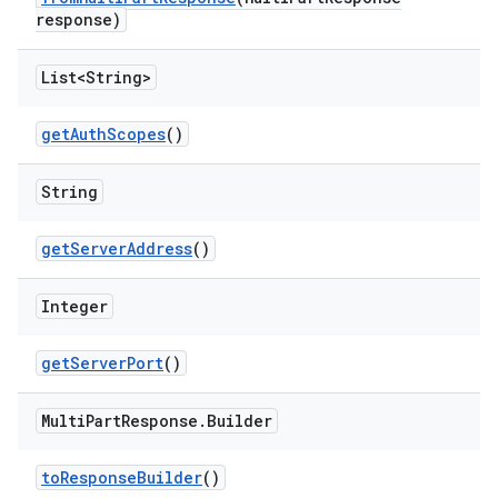
response)
List<String>
get
Auth
Scopes
()
String
get
Server
Address
()
Integer
get
Server
Port
()
Multi
Part
Response
.
Builder
to
Response
Builder
()