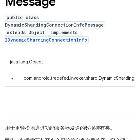
Message
public class
DynamicShardingConnectionInfoMessage
extends Object
implements
IDynamicShardingConnectionInfo
java.lang.Object
↳
com.android.tradefed.invoker.shard.DynamicShardingC
用于更轻松地通过功能服务器发送的数据持有类。