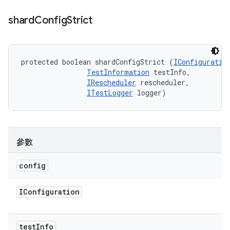
shard
Config
Strict
protected boolean shardConfigStrict (
IConfiguratio
TestInformation
 testInfo, 

IRescheduler
 rescheduler, 

ITestLogger
 logger)
參數
config
IConfiguration
test
Info