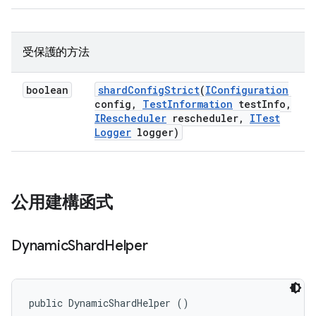
受保護的方法
boolean
shard
Config
Strict
(
IConfiguration
config
,
Test
Information
test
Info
,
IRescheduler
rescheduler
,
ITest
Logger
logger)
公用建構函式
Dynamic
Shard
Helper
public DynamicShardHelper ()