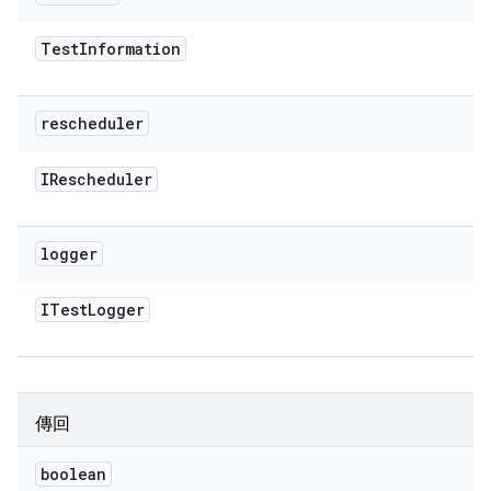
Test
Information
rescheduler
IRescheduler
logger
ITest
Logger
傳回
boolean