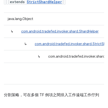
extends
StrictShardHelper
java.lang.Object
↳
com.android.tradefed.invoker.shard.ShardHelper
↳
com.android.tradefed.invoker.shard.StrictSha
↳
com.android.tradefed.invoker.shard
分割策略，可在多個 TF 例項之間排入工作遠端工作佇列