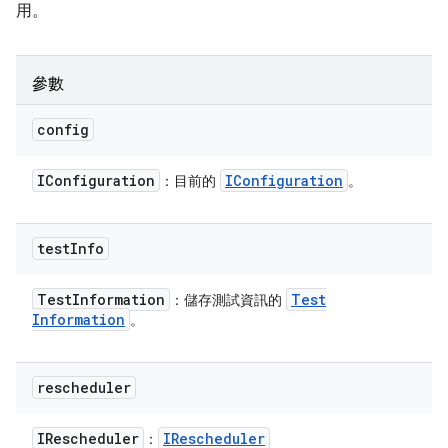
用。
參數
config
IConfiguration
IConfiguration
：目前的
。
test
Info
Test
Information
Test
：儲存測試資訊的
Information
。
rescheduler
IRescheduler
IRescheduler
：