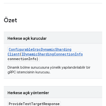
Özet
Herkese açık kurucular
Configurable
Grpc
Dynamic
Sharding
Client
(
IDynamic
Sharding
Connection
Info
connection
Info)
Dinamik bölme sunucusuna yönelik yapılandırılabilir bir
gRPC istemcisinin kurucusu.
Herkese açık yöntemler
Provide
Test
Target
Response