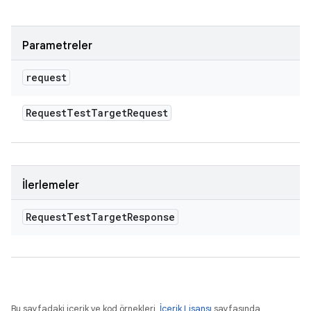
Parametreler
request
Request
Test
Target
Request
İlerlemeler
Request
Test
Target
Response
Bu sayfadaki içerik ve kod örnekleri,
İçerik Lisansı
sayfasında