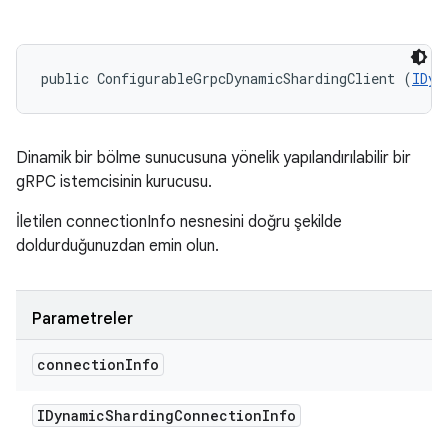
public ConfigurableGrpcDynamicShardingClient (
IDyn
Dinamik bir bölme sunucusuna yönelik yapılandırılabilir bir
gRPC istemcisinin kurucusu.
İletilen connectionInfo nesnesini doğru şekilde
doldurduğunuzdan emin olun.
Parametreler
connection
Info
IDynamic
Sharding
Connection
Info