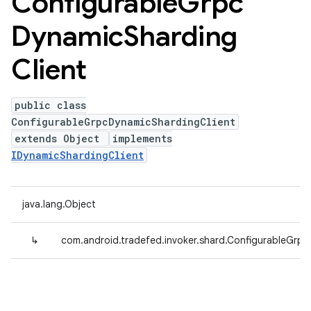
Configurable
Grpc
Dynamic
Sharding
Client
public class
ConfigurableGrpcDynamicShardingClient
extends Object
implements
IDynamicShardingClient
java.lang.Object
↳
com.android.tradefed.invoker.shard.ConfigurableGrp