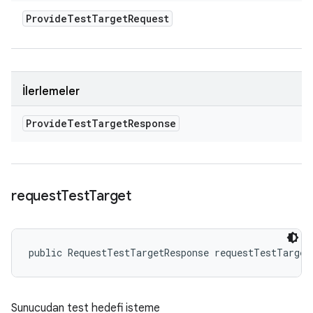
Provide
Test
Target
Request
İlerlemeler
Provide
Test
Target
Response
request
Test
Target
public RequestTestTargetResponse requestTestTarget
Sunucudan test hedefi isteme