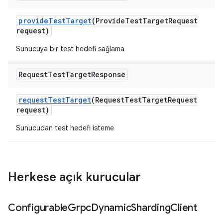
provide
Test
Target
(Provide
Test
Target
Request
request)
Sunucuya bir test hedefi sağlama
Request
Test
Target
Response
request
Test
Target
(Request
Test
Target
Request
request)
Sunucudan test hedefi isteme
Herkese açık kurucular
Configurable
Grpc
Dynamic
Sharding
Client