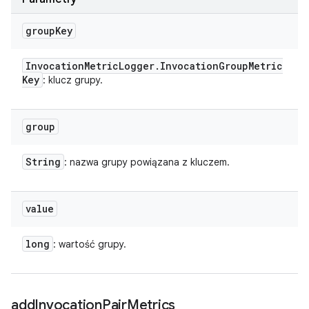
group
Key
Invocation
Metric
Logger
.
Invocation
Group
Metric
Key
: klucz grupy.
group
String
: nazwa grupy powiązana z kluczem.
value
long
: wartość grupy.
add
Invocation
Pair
Metrics