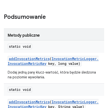
Podsumowanie
Metody publiczne
static void
add
Invocation
Metrics
(
Invocation
Metric
Logger
.
Invocation
Metric
Key
key
,
long value)
Dodaj jedną parę klucz-wartość, która będzie śledzona
na poziomie wywołania.
static void
add
Invocation
Metrics
(
Invocation
Metric
Logger
.
Invocation
Metric
Key
key
,
String value)