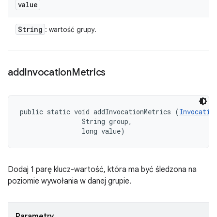
value
String
: wartość grupy.
add
Invocation
Metrics
public static void addInvocationMetrics (
Invocatio
                String group, 

                long value)
Dodaj 1 parę klucz-wartość, która ma być śledzona na
poziomie wywołania w danej grupie.
Parametry