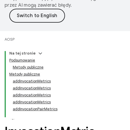
przez AI mogą zawierać błędy.
AOSP
Na tej stronie
Podsumowanie
Metody publiczne
Metody publiczne
addInvocationMetrics
addInvocationMetrics
addInvocationMetrics
addInvocationMetrics
addInvocationPairMetrics