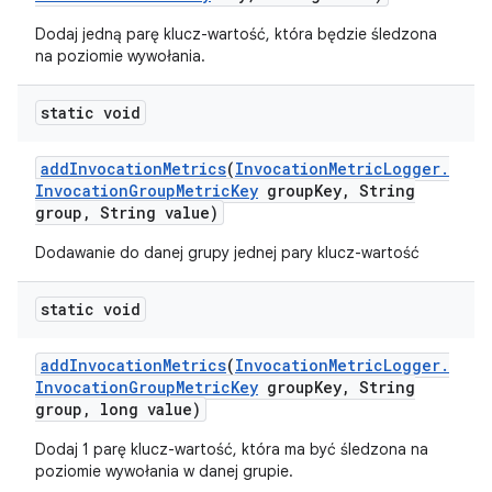
Dodaj jedną parę klucz-wartość, która będzie śledzona
na poziomie wywołania.
static void
add
Invocation
Metrics
(
Invocation
Metric
Logger
.
Invocation
Group
Metric
Key
group
Key
,
String
group
,
String value)
Dodawanie do danej grupy jednej pary klucz-wartość
static void
add
Invocation
Metrics
(
Invocation
Metric
Logger
.
Invocation
Group
Metric
Key
group
Key
,
String
group
,
long value)
Dodaj 1 parę klucz-wartość, która ma być śledzona na
poziomie wywołania w danej grupie.