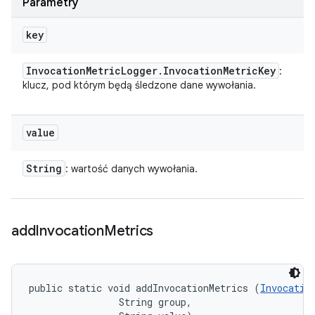
Parametry
key
Invocation
Metric
Logger
.
Invocation
Metric
Key
:
klucz, pod którym będą śledzone dane wywołania.
value
String
: wartość danych wywołania.
add
Invocation
Metrics
public static void addInvocationMetrics (
Invocatio
                String group, 
