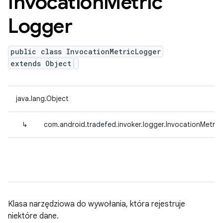
Invocation
Metric
Logger
public class InvocationMetricLogger
extends Object
java.lang.Object
↳
com.android.tradefed.invoker.logger.InvocationMetri
Klasa narzędziowa do wywołania, która rejestruje
niektóre dane.