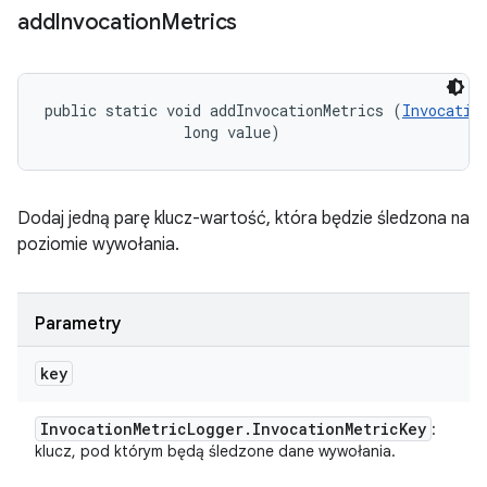
add
Invocation
Metrics
public static void addInvocationMetrics (
Invocatio
                long value)
Dodaj jedną parę klucz-wartość, która będzie śledzona na
poziomie wywołania.
Parametry
key
Invocation
Metric
Logger
.
Invocation
Metric
Key
:
klucz, pod którym będą śledzone dane wywołania.