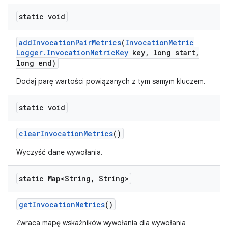
static void
add
Invocation
Pair
Metrics
(
Invocation
Metric
Logger
.
Invocation
Metric
Key
key
,
long start
,
long end)
Dodaj parę wartości powiązanych z tym samym kluczem.
static void
clear
Invocation
Metrics
()
Wyczyść dane wywołania.
static Map<String
,
String>
get
Invocation
Metrics
()
Zwraca mapę wskaźników wywołania dla wywołania