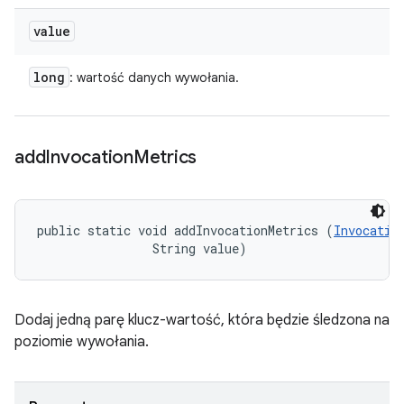
value
long
: wartość danych wywołania.
add
Invocation
Metrics
public static void addInvocationMetrics (
Invocatio
                String value)
Dodaj jedną parę klucz-wartość, która będzie śledzona na
poziomie wywołania.