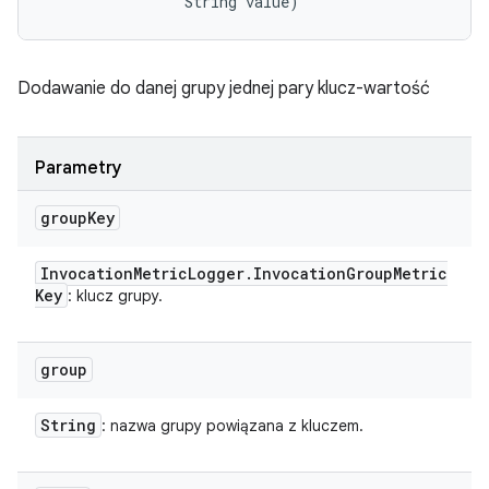
                String value)
Dodawanie do danej grupy jednej pary klucz-wartość
Parametry
group
Key
Invocation
Metric
Logger
.
Invocation
Group
Metric
Key
: klucz grupy.
group
String
: nazwa grupy powiązana z kluczem.