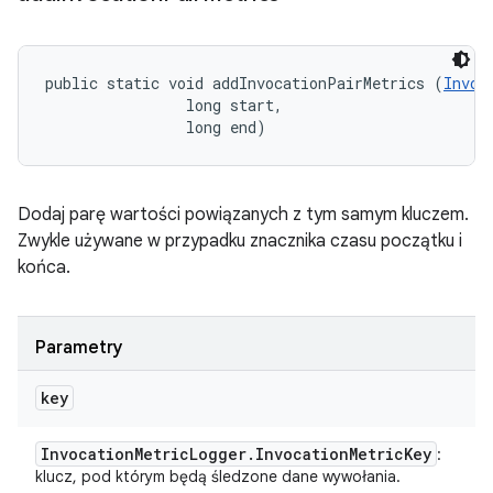
public static void addInvocationPairMetrics (
Invoc
                long start, 

                long end)
Dodaj parę wartości powiązanych z tym samym kluczem.
Zwykle używane w przypadku znacznika czasu początku i
końca.
Parametry
key
Invocation
Metric
Logger
.
Invocation
Metric
Key
:
klucz, pod którym będą śledzone dane wywołania.