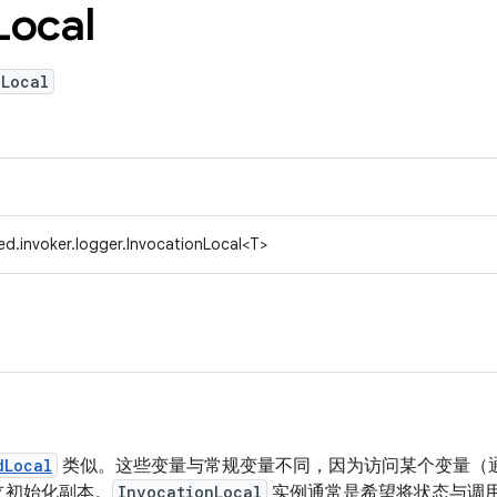
Local
nLocal
d.invoker.logger.InvocationLocal<T>
dLocal
类似。这些变量与常规变量不同，因为访问某个变量（
立初始化副本。
InvocationLocal
实例通常是希望将状态与调