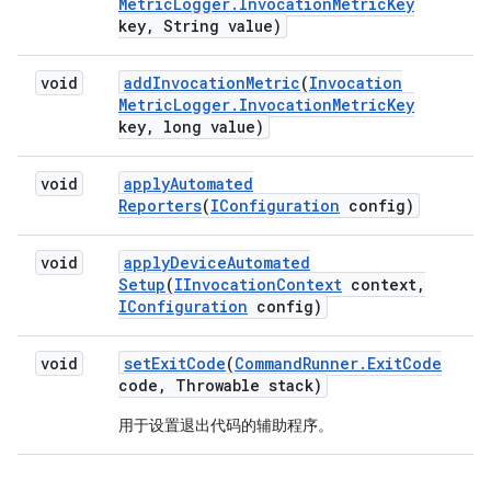
Metric
Logger
.
Invocation
Metric
Key
key
,
String value)
void
add
Invocation
Metric
(
Invocation
Metric
Logger
.
Invocation
Metric
Key
key
,
long value)
void
apply
Automated
Reporters
(
IConfiguration
config)
void
apply
Device
Automated
Setup
(
IInvocation
Context
context
,
IConfiguration
config)
void
set
Exit
Code
(
Command
Runner
.
Exit
Code
code
,
Throwable stack)
用于设置退出代码的辅助程序。