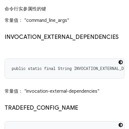
命令行实参属性的键
常量值： "command_line_args"
INVOCATION
_
EXTERNAL
_
DEPENDENCIES
public static final String INVOCATION_EXTERNAL_DEP
常量值： "invocation-external-dependencies"
TRADEFED
_
CONFIG
_
NAME