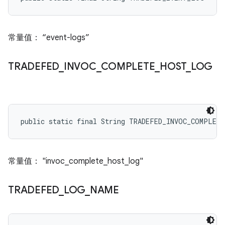
常量值： “event-logs”
TRADEFED
_
INVOC
_
COMPLETE
_
HOST
_
LOG
public static final String TRADEFED_INVOC_COMPLET
常量值： "invoc_complete_host_log"
TRADEFED
_
LOG
_
NAME