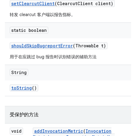
set
Clearcut
Client
(Clearcut
Client client)
转发 clearcut 客户端以报告指标。
static boolean
should
Skip
Bugreport
Error
(Throwable t)
用于在应跳过 bug 报告时识别错误的辅助方法
String
to
String
()
受保护的方法
void
add
Invocation
Metric
(
Invocation