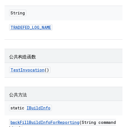
String
TRADEFED
_
LOG
_
NAME
公共构造函数
Test
Invocation
()
公共方法
static
IBuild
Info
back
Fill
Build
Info
For
Reporting
(String command