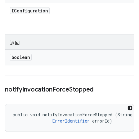
IConfiguration
返回
boolean
notify
Invocation
Force
Stopped
public void notifyInvocationForceStopped (String me
ErrorIdentifier
 errorId)