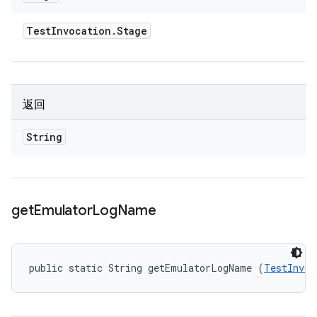
Test
Invocation
.
Stage
返回
String
get
Emulator
Log
Name
public static String getEmulatorLogName (
TestInvoc