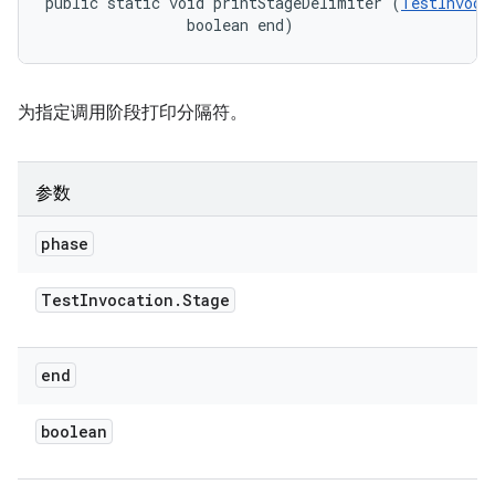
public static void printStageDelimiter (
TestInvoca
                boolean end)
为指定调用阶段打印分隔符。
参数
phase
Test
Invocation
.
Stage
end
boolean