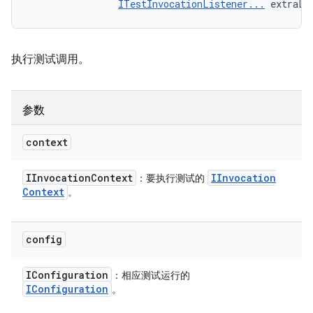
ITestInvocationListener...
 extraLi
执行测试调用。
参数
context
IInvocation
Context
IInvocation
：要执行测试的
Context
。
config
IConfiguration
：相应测试运行的
IConfiguration
。