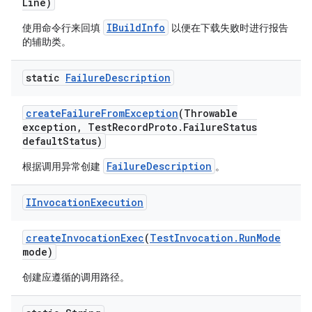
Line)
IBuildInfo
使用命令行来回填
以便在下载失败时进行报告
的辅助类。
static
Failure
Description
create
Failure
From
Exception
(Throwable
exception
,
Test
Record
Proto
.
Failure
Status
default
Status)
FailureDescription
根据调用异常创建
。
IInvocation
Execution
create
Invocation
Exec
(
Test
Invocation
.
Run
Mode
mode)
创建应遵循的调用路径。