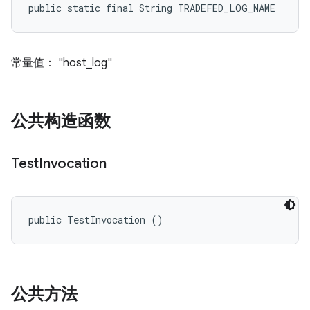
public static final String TRADEFED_LOG_NAME
常量值： "host_log"
公共构造函数
Test
Invocation
public TestInvocation ()
公共方法