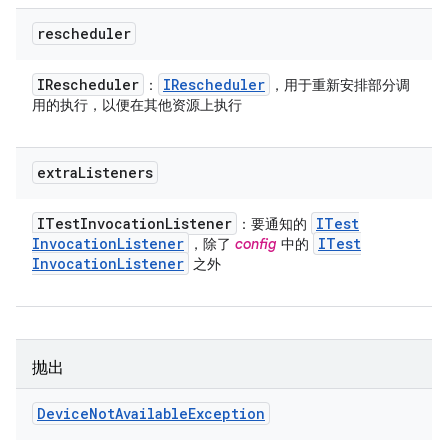
rescheduler
IRescheduler
IRescheduler
：
，用于重新安排部分调
用的执行，以便在其他资源上执行
extra
Listeners
ITest
Invocation
Listener
ITest
：要通知的
Invocation
Listener
ITest
，除了
config
中的
Invocation
Listener
之外
抛出
Device
Not
Available
Exception