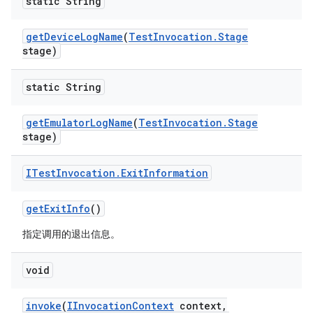
static String
get
Device
Log
Name
(
Test
Invocation
.
Stage
stage)
static String
get
Emulator
Log
Name
(
Test
Invocation
.
Stage
stage)
ITest
Invocation
.
Exit
Information
get
Exit
Info
()
指定调用的退出信息。
void
invoke
(
IInvocation
Context
context
,