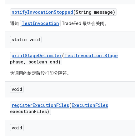
notify
Invocation
Stopped
(String message)
TestInvocation
通知
TradeFed 最终会关闭。
static void
print
Stage
Delimiter
(
Test
Invocation
.
Stage
phase
,
boolean end)
为调用的给定阶段打印分隔符。
void
register
Execution
Files
(
Execution
Files
execution
Files)
void