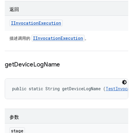
返回
IInvocation
Execution
IInvocation
Execution
描述调用的
。
get
Device
Log
Name
public static String getDeviceLogName (
TestInvocat
参数
stage