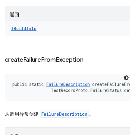
返回
IBuild
Info
create
Failure
From
Exception
public static 
FailureDescription
 createFailureFrom
                TestRecordProto.FailureStatus defa
从调用异常创建
FailureDescription
。