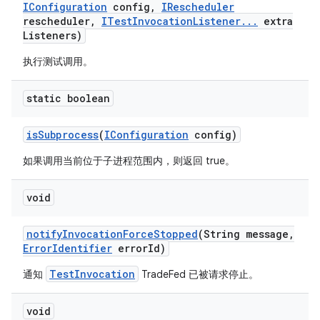
IConfiguration
config
,
IRescheduler
rescheduler
,
ITest
Invocation
Listener
.
.
.
extra
Listeners)
执行测试调用。
static boolean
is
Subprocess
(
IConfiguration
config)
如果调用当前位于子进程范围内，则返回 true。
void
notify
Invocation
Force
Stopped
(String message
,
Error
Identifier
error
Id)
TestInvocation
通知
TradeFed 已被请求停止。
void