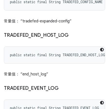
public static final String TRADEFED_CONFIG_NAME
常量值： “tradefed-expanded-config”
TRADEFED
_
END
_
HOST
_
LOG
public static final String TRADEFED_END_HOST_LOG
常量值： “end_host_log”
TRADEFED
_
EVENT
_
LOG
public static final String TRADEFED_EVENT_LOG