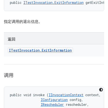
public 
ITestInvocation.ExitInformation
 getExitInfo
指定调用的退出信息。
返回
ITest
Invocation
.
Exit
Information
调用
public void invoke (
IInvocationContext
 context, 

IConfiguration
 config, 

IRescheduler
 rescheduler, 
