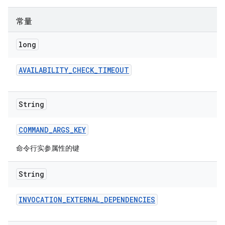
常量
long
AVAILABILITY
_
CHECK
_
TIMEOUT
String
COMMAND
_
ARGS
_
KEY
命令行实参属性的键
String
INVOCATION
_
EXTERNAL
_
DEPENDENCIES