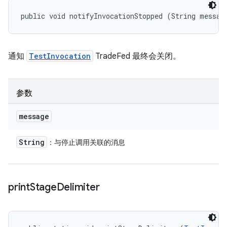
public void notifyInvocationStopped (String messag
通知
TestInvocation
TradeFed 最终会关闭。
参数
message
String
：与停止调用关联的消息
print
Stage
Delimiter