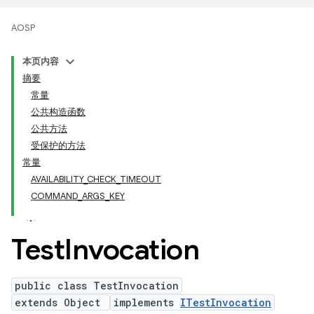
AOSP
本页内容
摘要
常量
公共构造函数
公共方法
受保护的方法
常量
AVAILABILITY_CHECK_TIMEOUT
COMMAND_ARGS_KEY
Test
Invocation
public class TestInvocation
extends Object
implements
ITestInvocation