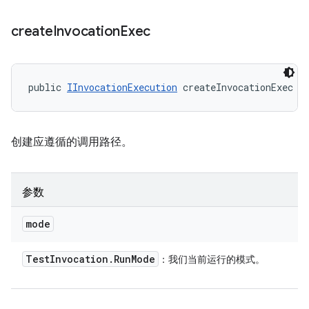
create
Invocation
Exec
public 
IInvocationExecution
 createInvocationExec (
创建应遵循的调用路径。
参数
mode
Test
Invocation
.
Run
Mode
：我们当前运行的模式。