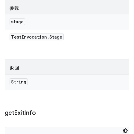
参数
stage
Test
Invocation
.
Stage
返回
String
get
Exit
Info