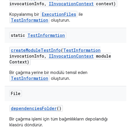
invocation
Info
,
IInvocation
Context
context)
ExecutionFiles
Kopyalanmış bir
ile
TestInformation
oluşturun.
static
Test
Information
create
Module
Test
Info
(
Test
Information
invocation
Info
,
IInvocation
Context
module
Context)
Bir çağırma yerine bir modülü temsil eden
TestInformation
oluşturun.
File
dependencies
Folder
()
Bir çağırma işlemi için tüm bağımlılıkların depolandığı
klasörü döndürür.