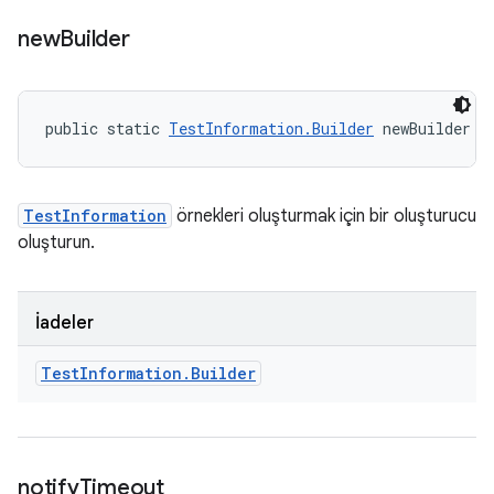
new
Builder
public static 
TestInformation.Builder
 newBuilder (
TestInformation
örnekleri oluşturmak için bir oluşturucu
oluşturun.
İadeler
Test
Information
.
Builder
notify
Timeout