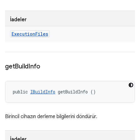
İadeler
Execution
Files
get
Build
Info
public 
IBuildInfo
 getBuildInfo ()
Birincil cihazın derleme bilgilerini döndürür.
İadeler