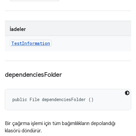
İadeler
Test
Information
dependencies
Folder
public File dependenciesFolder ()
Bir çağırma işlemi için tüm bağımlılıkların depolandığı
klasörü döndürür.