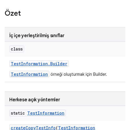
Özet
İç içe yerleştirilmiş sınıflar
class
Test
Information
.
Builder
TestInformation
örneği oluşturmak için Builder.
Herkese açık yöntemler
static
Test
Information
create
Copy
Test
Info
(
Test
Information