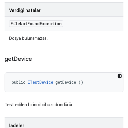
Verdiği hatalar
File
Not
Found
Exception
Dosya bulunamazsa.
get
Device
public 
ITestDevice
 getDevice ()
Test edilen birincil cihazı döndürür.
İadeler