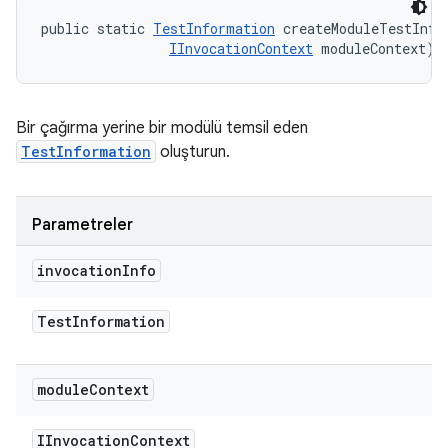
public static 
TestInformation
 createModuleTestInfo
IInvocationContext
 moduleContext)
Bir çağırma yerine bir modülü temsil eden
TestInformation
oluşturun.
Parametreler
invocation
Info
Test
Information
module
Context
IInvocation
Context