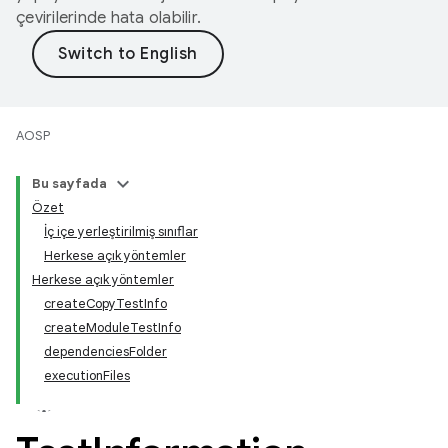
çevirilerinde hata olabilir.
AOSP
Bu sayfada
Özet
İç içe yerleştirilmiş sınıflar
Herkese açık yöntemler
Herkese açık yöntemler
createCopyTestInfo
createModuleTestInfo
dependenciesFolder
executionFiles