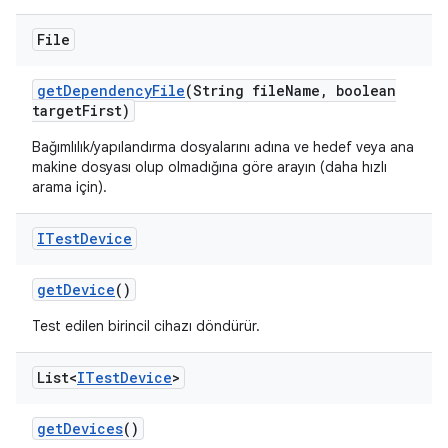
File
get
Dependency
File
(String file
Name
,
boolean
target
First)
Bağımlılık/yapılandırma dosyalarını adına ve hedef veya ana
makine dosyası olup olmadığına göre arayın (daha hızlı
arama için).
ITest
Device
get
Device
()
Test edilen birincil cihazı döndürür.
List<
ITest
Device
>
get
Devices
()