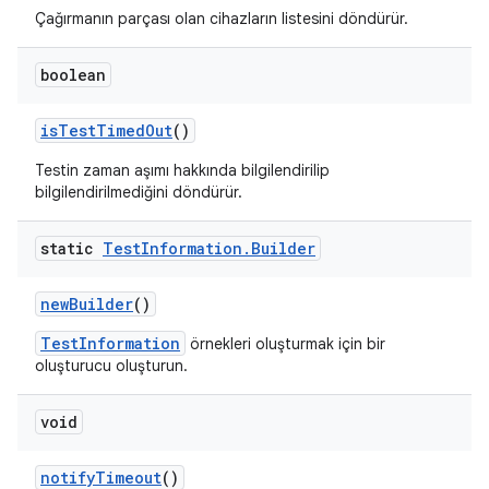
Çağırmanın parçası olan cihazların listesini döndürür.
boolean
is
Test
Timed
Out
()
Testin zaman aşımı hakkında bilgilendirilip
bilgilendirilmediğini döndürür.
static
Test
Information
.
Builder
new
Builder
()
TestInformation
örnekleri oluşturmak için bir
oluşturucu oluşturun.
void
notify
Timeout
()