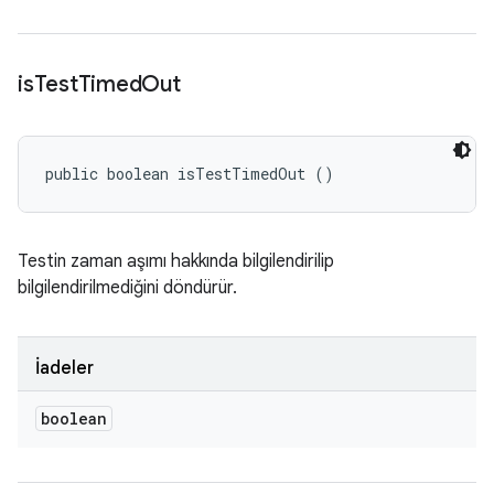
is
Test
Timed
Out
public boolean isTestTimedOut ()
Testin zaman aşımı hakkında bilgilendirilip
bilgilendirilmediğini döndürür.
İadeler
boolean