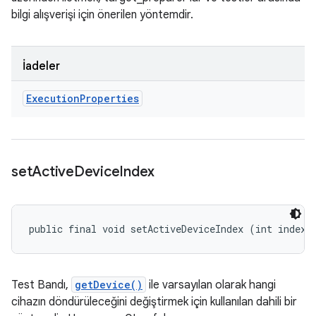
bilgi alışverişi için önerilen yöntemdir.
İadeler
Execution
Properties
set
Active
Device
Index
public final void setActiveDeviceIndex (int index)
Test Bandı,
getDevice()
ile varsayılan olarak hangi
cihazın döndürüleceğini değiştirmek için kullanılan dahili bir