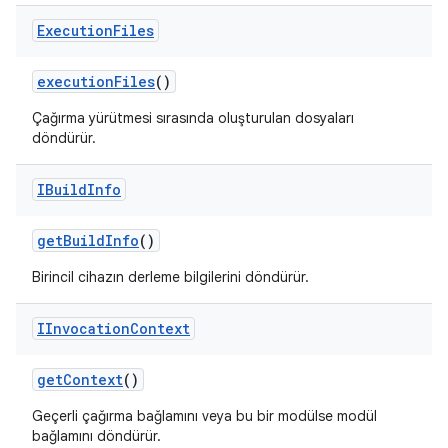
Execution
Files
execution
Files
()
Çağırma yürütmesi sırasında oluşturulan dosyaları
döndürür.
IBuild
Info
get
Build
Info
()
Birincil cihazın derleme bilgilerini döndürür.
IInvocation
Context
get
Context
()
Geçerli çağırma bağlamını veya bu bir modülse modül
bağlamını döndürür.