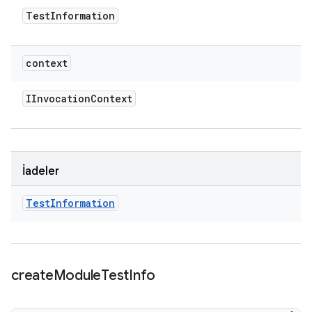
Test
Information
context
IInvocation
Context
İadeler
Test
Information
create
Module
Test
Info