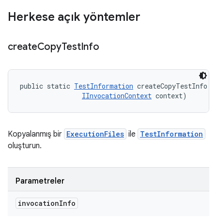
Herkese açık yöntemler
create
Copy
Test
Info
public static 
TestInformation
 createCopyTestInfo (
IInvocationContext
 context)
Kopyalanmış bir
ExecutionFiles
ile
TestInformation
oluşturun.
Parametreler
invocation
Info