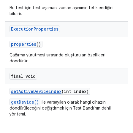
Bu test için test aşaması zaman aşımının tetiklendiğini
bildirir.
Execution
Properties
properties
()
Çağırma yürütmesi sırasında oluşturulan özellikleri
döndürür.
final void
set
Active
Device
Index
(int index)
getDevice()
ile varsayılan olarak hangi cihazın
döndürüleceğini değiştirmek için Test Bandı'nın dahili
yöntemi.