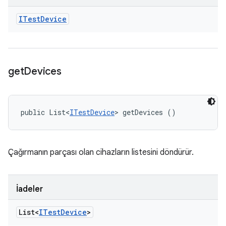
ITest
Device
get
Devices
public List<
ITestDevice
> getDevices ()
Çağırmanın parçası olan cihazların listesini döndürür.
İadeler
List<
ITest
Device
>