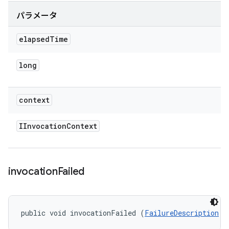
パラメータ
elapsed
Time
long
context
IInvocation
Context
invocation
Failed
public void invocationFailed (
FailureDescription
 f