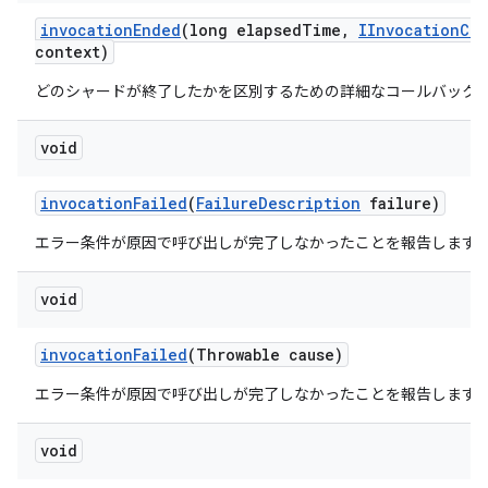
invocation
Ended
(long elapsed
Time
,
IInvocation
Con
context)
どのシャードが終了したかを区別するための詳細なコールバック
void
invocation
Failed
(
Failure
Description
failure)
エラー条件が原因で呼び出しが完了しなかったことを報告します
void
invocation
Failed
(Throwable cause)
エラー条件が原因で呼び出しが完了しなかったことを報告します
void