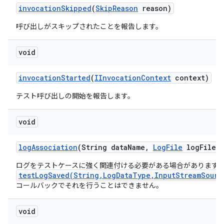
invocation
Skipped
(
Skip
Reason
reason)
呼び出しがスキップされたことを報告します。
void
invocation
Started
(
IInvocation
Context
context)
テスト呼び出しの開始を報告します。
void
log
Association
(String data
Name
,
Log
File
log
File)
ログをテストケースに強く関連付ける必要がある場合があります
testLogSaved(String,LogDataType,InputStreamSourc
コールバックでそれを行うことはできません。
void