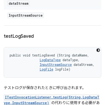
data
Stream
Input
Stream
Source
test
Log
Saved
public void testLogSaved (String dataName, 

LogDataType
 dataType, 

InputStreamSource
 dataStream, 

LogFile
 logFile)
テストログが保存されたときに呼び出されます。
ITestInvocationListener.testLog(String,LogDataT
ype,InputStreamSource)
の代わりに使用する必要があ