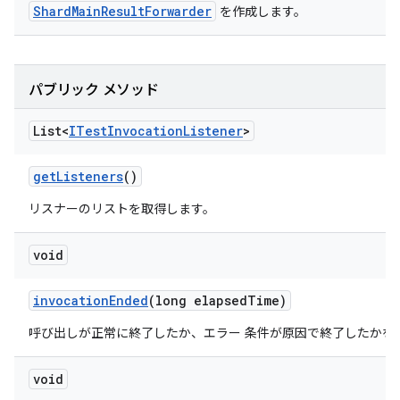
ShardMainResultForwarder
を作成します。
パブリック メソッド
List<
ITest
Invocation
Listener
>
get
Listeners
()
リスナーのリストを取得します。
void
invocation
Ended
(long elapsed
Time)
呼び出しが正常に終了したか、エラー 条件が原因で終了したかを
void