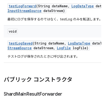
test
Log
Forward
(String data
Name
,
Log
Data
Type
data
Input
Stream
Source
data
Stream)
最初にログを保存するのではなく、testLog のみを転送します。
void
test
Log
Saved
(String data
Name
,
Log
Data
Type
data
Ty
Stream
Source
data
Stream
,
Log
File
log
File)
テストログが保存されたときに呼び出されます。
パブリック コンストラクタ
Shard
Main
Result
Forwarder