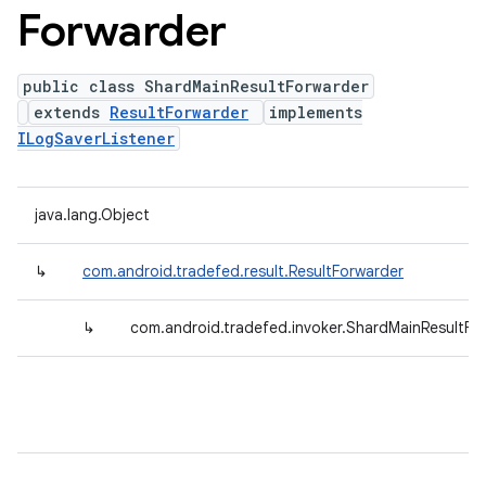
Forwarder
public class ShardMainResultForwarder
extends
ResultForwarder
implements
ILogSaverListener
java.lang.Object
↳
com.android.tradefed.result.ResultForwarder
↳
com.android.tradefed.invoker.ShardMainResultFo