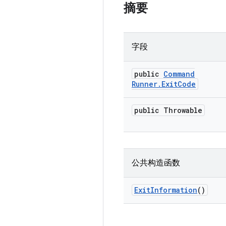
摘要
字段
public
Command
Runner
.
Exit
Code
public Throwable
公共构造函数
Exit
Information
()