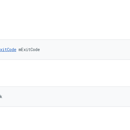
xitCode
 mExitCode
k