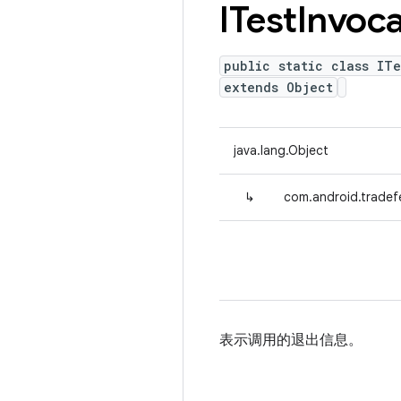
ITest
Invoca
public static class ITe
extends Object
java.lang.Object
↳
com.android.tradefe
表示调用的退出信息。