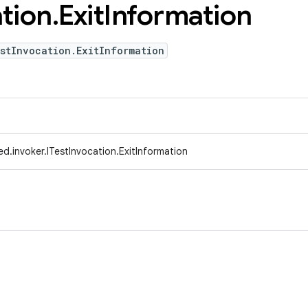
tion
.
Exit
Information
stInvocation.ExitInformation
d.invoker.ITestInvocation.ExitInformation