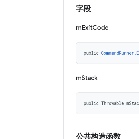
字段
m
Exit
Code
public 
CommandRunner.E
m
Stack
public Throwable mStac
公共构造函数