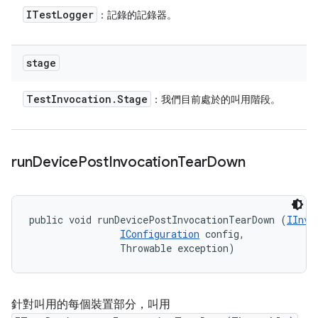
ITest
Logger
：記錄的記錄器。
stage
Test
Invocation
.
Stage
：我們目前處於的叫用階段。
run
Device
Post
Invocation
Tear
Down
public void runDevicePostInvocationTearDown (
IInvo
IConfiguration
 config, 

                Throwable exception)
針對叫用的每個裝置部分，叫用