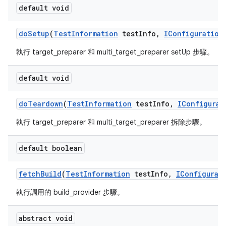
default void
do
Setup
(
Test
Information
test
Info
,
IConfiguration
執行 target_preparer 和 multi_target_preparer setUp 步驟。
default void
do
Teardown
(
Test
Information
test
Info
,
IConfigurat
執行 target_preparer 和 multi_target_preparer 拆除步驟。
default boolean
fetch
Build
(
Test
Information
test
Info
,
IConfigurat
執行調用的 build_provider 步驟。
abstract void