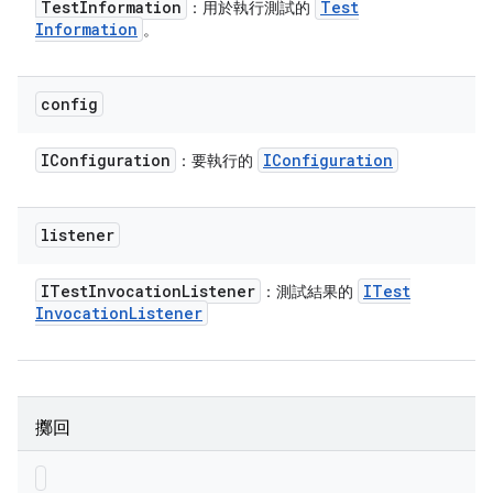
Test
Information
Test
：用於執行測試的
Information
。
config
IConfiguration
IConfiguration
：要執行的
listener
ITest
Invocation
Listener
ITest
：測試結果的
Invocation
Listener
擲回