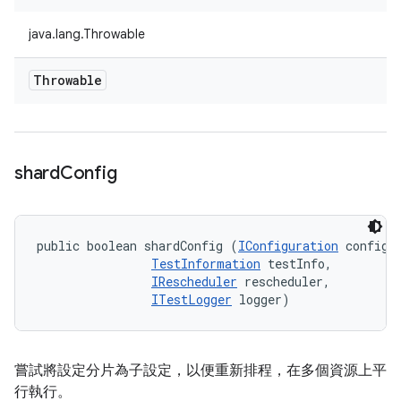
java.lang.Throwable
Throwable
shard
Config
public boolean shardConfig (
IConfiguration
 config, 
TestInformation
 testInfo, 

IRescheduler
 rescheduler, 

ITestLogger
 logger)
嘗試將設定分片為子設定，以便重新排程，在多個資源上平
行執行。