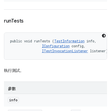
run
Tests
public void runTests (
TestInformation
 info, 

IConfiguration
 config, 

ITestInvocationListener
 listener)
執行測試。
參數
info