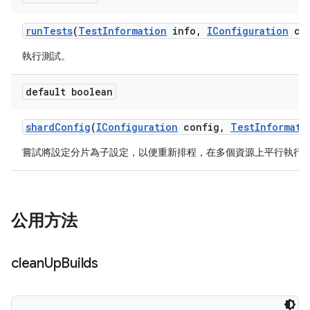
run
Tests
(
Test
Information
info
,
IConfiguration
con
執行測試。
default boolean
shard
Config
(
IConfiguration
config
,
Test
Informati
嘗試將設定分片為子設定，以便重新排程，在多個資源上平行執行
公用方法
clean
Up
Builds