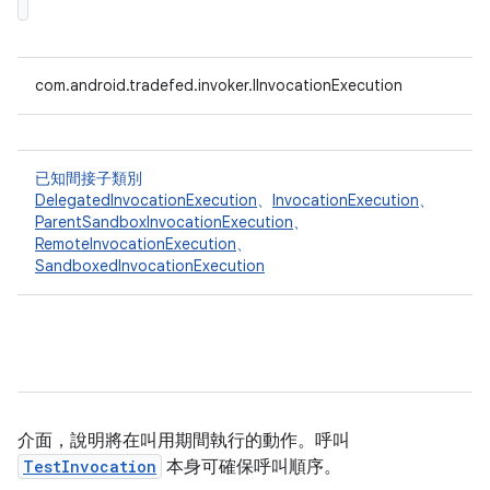
com.android.tradefed.invoker.IInvocationExecution
已知間接子類別
DelegatedInvocationExecution
、
InvocationExecution
、
ParentSandboxInvocationExecution
、
RemoteInvocationExecution
、
SandboxedInvocationExecution
介面，說明將在叫用期間執行的動作。呼叫
TestInvocation
本身可確保呼叫順序。