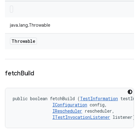
java.lang.Throwable
Throwable
fetch
Build
public boolean fetchBuild (
TestInformation
 testInfo
IConfiguration
 config, 

IRescheduler
 rescheduler, 

ITestInvocationListener
 listener)