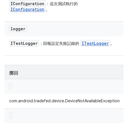
IConfiguration
：這次測試執行的
IConfiguration
。
logger
ITest
Logger
ITest
Logger
：回報設定失敗記錄的
。
擲回
com.android.tradefed.device.DeviceNotAvailableException