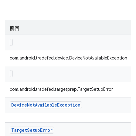
擲回
com.android.tradefed.device.DeviceNotAvailableException
com.android.tradefed.targetprep.TargetSetupError
Device
Not
Available
Exception
Target
Setup
Error