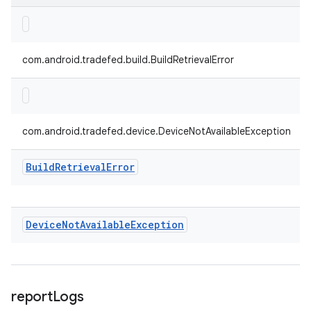
com.android.tradefed.build.BuildRetrievalError
com.android.tradefed.device.DeviceNotAvailableException
Build
Retrieval
Error
Device
Not
Available
Exception
report
Logs