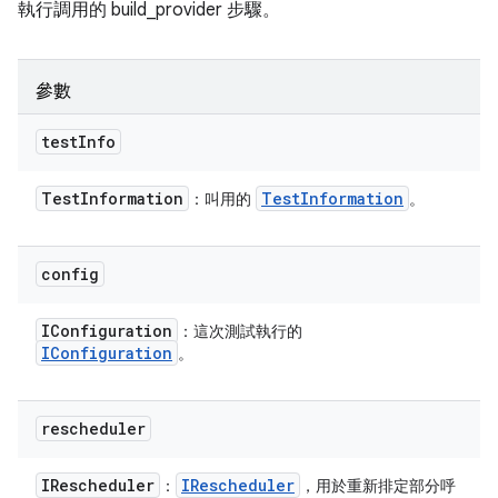
執行調用的 build_provider 步驟。
參數
test
Info
Test
Information
Test
Information
：叫用的
。
config
IConfiguration
：這次測試執行的
IConfiguration
。
rescheduler
IRescheduler
IRescheduler
：
，用於重新排定部分呼