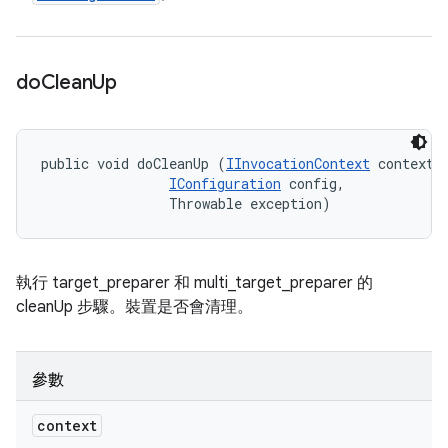
do
Clean
Up
public void doCleanUp (
IInvocationContext
 context, 
IConfiguration
 config, 

                Throwable exception)
執行 target_preparer 和 multi_target_preparer 的
cleanUp 步驟。裝置是否會清理。
參數
context