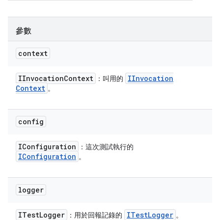
參數
context
IInvocation
Context
IInvocation
：叫用的
Context
。
config
IConfiguration
：這次測試執行的
IConfiguration
。
logger
ITest
Logger
ITest
Logger
：用於回報記錄的
。