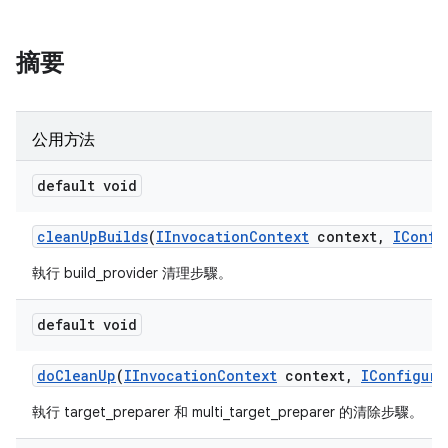
摘要
公用方法
default void
clean
Up
Builds
(
IInvocation
Context
context
,
IConfi
執行 build_provider 清理步驟。
default void
do
Clean
Up
(
IInvocation
Context
context
,
IConfigura
執行 target_preparer 和 multi_target_preparer 的清除步驟。