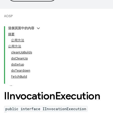
AOSP
這個頁面中的內容
摘要
公用方法
公用方法
cleanUpBuilds
doCleanUp
doSetup
doTeardown
fetchBuild
IInvocation
Execution
public interface IInvocationExecution