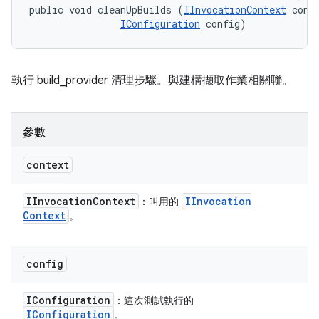
public void cleanUpBuilds (
IInvocationContext
 conte
IConfiguration
 config)
執行 build_provider 清理步驟。與建構擷取作業相關聯。
參數
context
IInvocation
Context
IInvocation
：叫用的
Context
。
config
IConfiguration
：這次測試執行的
IConfiguration
。