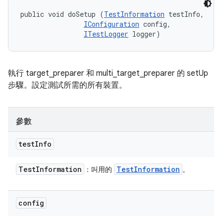
public void doSetup (
TestInformation
 testInfo, 

IConfiguration
 config, 

ITestLogger
 logger)
執行 target_preparer 和 multi_target_preparer 的 setUp
步驟。設定測試所需的所有裝置。
參數
test
Info
Test
Information
Test
Information
：叫用的
。
config