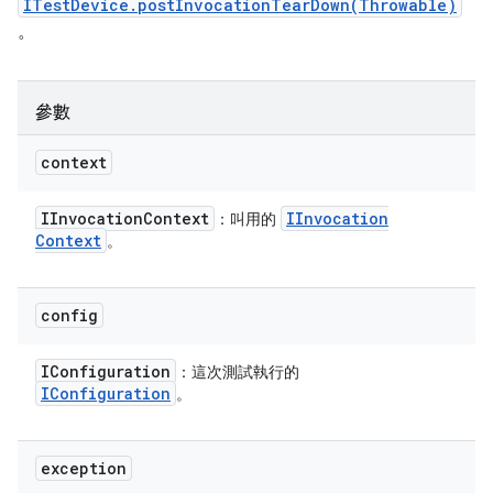
ITestDevice.postInvocationTearDown(Throwable)
。
參數
context
IInvocation
Context
IInvocation
：叫用的
Context
。
config
IConfiguration
：這次測試執行的
IConfiguration
。
exception