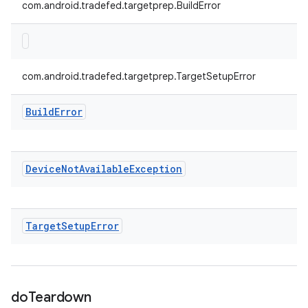
com.android.tradefed.targetprep.BuildError
com.android.tradefed.targetprep.TargetSetupError
Build
Error
Device
Not
Available
Exception
Target
Setup
Error
do
Teardown