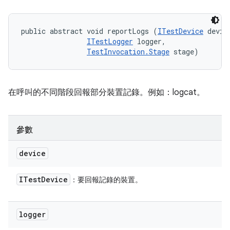
public abstract void reportLogs (
ITestDevice
 device
ITestLogger
 logger, 

TestInvocation.Stage
 stage)
在呼叫的不同階段回報部分裝置記錄。例如：logcat。
參數
device
ITest
Device
：要回報記錄的裝置。
logger