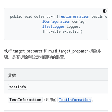
public void doTeardown (
TestInformation
 testInfo, 

IConfiguration
 config, 

ITestLogger
 logger, 

                Throwable exception)
執行 target_preparer 和 multi_target_preparer 拆除步
驟。是否拆除與設定相關聯的裝置。
參數
test
Info
Test
Information
Test
Information
：叫用的
。