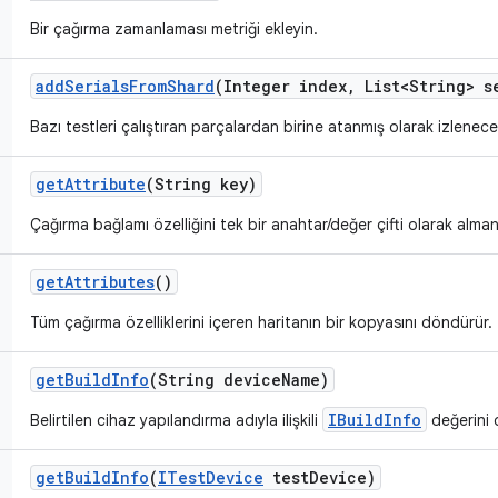
Bir çağırma zamanlaması metriği ekleyin.
add
Serials
From
Shard
(Integer index
,
List<String> s
Bazı testleri çalıştıran parçalardan birine atanmış olarak izlenecek
get
Attribute
(String key)
Çağırma bağlamı özelliğini tek bir anahtar/değer çifti olarak alman
get
Attributes
()
Tüm çağırma özelliklerini içeren haritanın bir kopyasını döndürür.
get
Build
Info
(String device
Name)
IBuildInfo
Belirtilen cihaz yapılandırma adıyla ilişkili
değerini 
get
Build
Info
(
ITest
Device
test
Device)