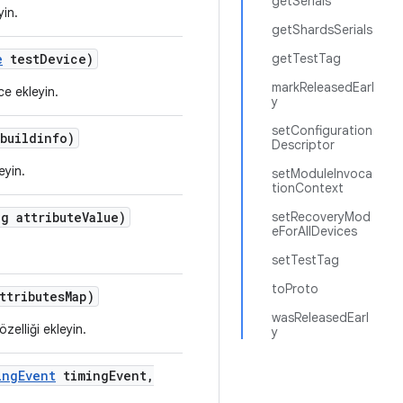
getSerials
yin.
getShardsSerials
e
test
Device)
getTestTag
markReleasedEarl
ce ekleyin.
y
setConfiguration
buildinfo)
Descriptor
eyin.
setModuleInvoca
tionContext
g attribute
Value)
setRecoveryMod
eForAllDevices
setTestTag
toProto
ttributes
Map)
wasReleasedEarl
zelliği ekleyin.
y
ing
Event
timing
Event
,