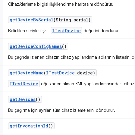
Cihaz/derleme bilgisi ilişkilendirme haritasını döndürür.
get
Device
By
Serial
(String serial)
ITestDevice
Belirtilen seriyle ilişkili
değerini döndürür.
get
Device
Config
Names
()
Bu çağrıda izlenen cihazın cihaz yapılandırma adlarının listesini 
get
Device
Name
(
ITest
Device
device)
ITestDevice
öğesinden alınan XML yapılandırmasındaki cihaz
get
Devices
()
Bu çağırma için ayrılan tüm cihaz izlemelerini döndürür.
get
Invocation
Id
()