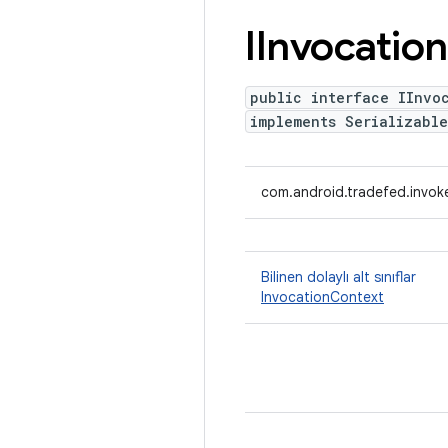
IInvocation
public interface IInvo
implements Serializable
com.android.tradefed.invoke
Bilinen dolaylı alt sınıflar
InvocationContext