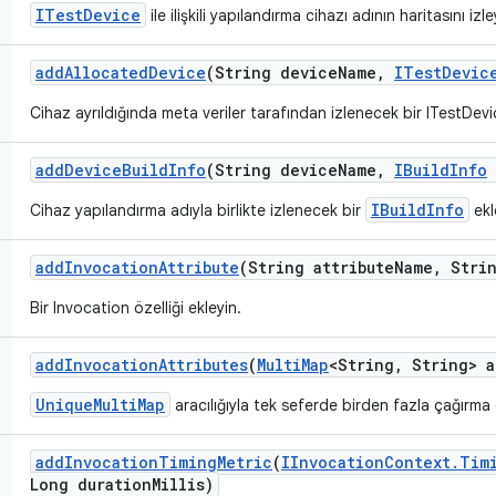
ITestDevice
ile ilişkili yapılandırma cihazı adının haritasını izle
add
Allocated
Device
(String device
Name
,
ITest
Devic
Cihaz ayrıldığında meta veriler tarafından izlenecek bir ITestDevi
add
Device
Build
Info
(String device
Name
,
IBuild
Info
IBuildInfo
Cihaz yapılandırma adıyla birlikte izlenecek bir
ekl
add
Invocation
Attribute
(String attribute
Name
,
Strin
Bir Invocation özelliği ekleyin.
add
Invocation
Attributes
(
Multi
Map
<String
,
String> a
UniqueMultiMap
aracılığıyla tek seferde birden fazla çağırma ö
add
Invocation
Timing
Metric
(
IInvocation
Context
.
Tim
Long duration
Millis)