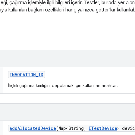
ği, çağırma işlemiyle ilgili bilgileri içerir. Testler, burada yer al
 kullanılan bağlam özellikleri hariç yalnızca getter'lar kullanılabi
INVOCATION
_
ID
İlişkili çağırma kimliğini depolamak için kullanılan anahtar.
add
Allocated
Device
(Map<String
,
ITest
Device
> devi