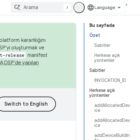
/
Bu sayfada
Özet
latform kararlılığını
Sabitler
SP'yi oluşturmak ve
t-release
manifest
Herkese açık
yöntemler
n
AOSP'de yapılan
Sabitler
INVOCATION_ID
Herkese açık
yöntemler
addAllocatedDev
ice
addAllocatedDev
ice
addDeviceBuildIn