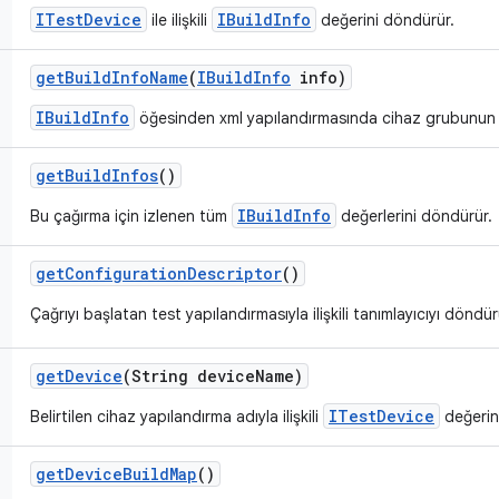
ITestDevice
IBuildInfo
ile ilişkili
değerini döndürür.
get
Build
Info
Name
(
IBuild
Info
info)
IBuildInfo
öğesinden xml yapılandırmasında cihaz grubunun 
get
Build
Infos
()
IBuildInfo
Bu çağırma için izlenen tüm
değerlerini döndürür.
get
Configuration
Descriptor
()
Çağrıyı başlatan test yapılandırmasıyla ilişkili tanımlayıcıyı döndür
get
Device
(String device
Name)
ITestDevice
Belirtilen cihaz yapılandırma adıyla ilişkili
değerin
get
Device
Build
Map
()