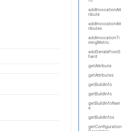
fo
addInvocationAtt
ribute
addInvocationAtt
ributes
addInvocationTi
mingMetric
addSerialsFromS
hard
getAttribute
getAttributes
getBuildInfo
getBuildInfo
getBuildInfoNam
e
getBuildInfos
getConfiguration