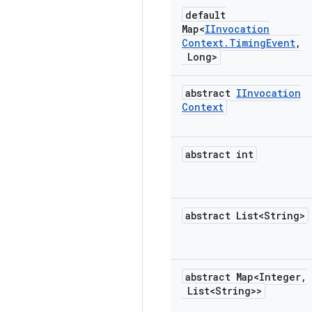
default
Map<
IInvocation
Context
.
Timing
Event
,
Long>
abstract
IInvocation
Context
abstract int
abstract List<String>
abstract Map<Integer
,
List<String>>