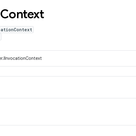
Context
cationContext
r.IInvocationContext