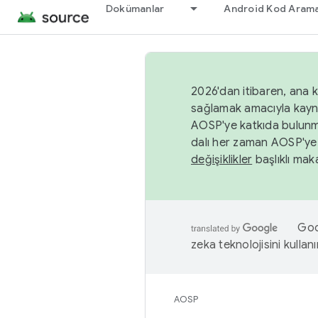
Dokümanlar
Android Kod Arama
2026'dan itibaren, ana k
sağlamak amacıyla kayn
AOSP'ye katkıda bulunm
dalı her zaman AOSP'ye 
değişiklikler
başlıklı maka
Goog
zeka teknolojisini kullanı
AOSP