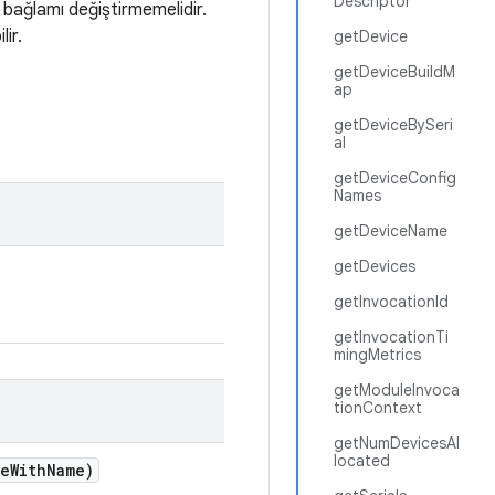
Descriptor
an bağlamı değiştirmemelidir.
lir.
getDevice
getDeviceBuildM
ap
getDeviceBySeri
al
getDeviceConfig
Names
getDeviceName
getDevices
getInvocationId
getInvocationTi
mingMetrics
getModuleInvoca
tionContext
getNumDevicesAl
located
ce
With
Name)