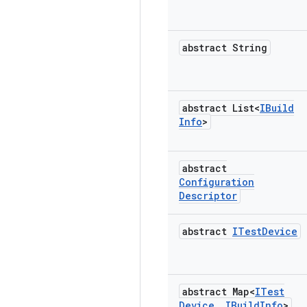
abstract String
abstract List<
IBuild
Info
>
abstract
Configuration
Descriptor
abstract
ITest
Device
abstract Map<
ITest
Device
,
IBuild
Info
>