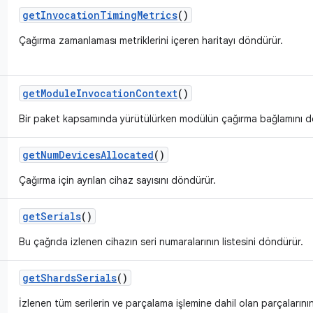
get
Invocation
Timing
Metrics
()
Çağırma zamanlaması metriklerini içeren haritayı döndürür.
get
Module
Invocation
Context
()
Bir paket kapsamında yürütülürken modülün çağırma bağlamını d
get
Num
Devices
Allocated
()
Çağırma için ayrılan cihaz sayısını döndürür.
get
Serials
()
Bu çağrıda izlenen cihazın seri numaralarının listesini döndürür.
get
Shards
Serials
()
İzlenen tüm serilerin ve parçalama işlemine dahil olan parçalarını