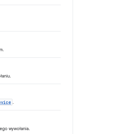
m.
łaniu.
evice
.
tego wywołania.