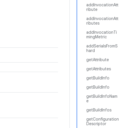
addInvocationAtt
ribute
addInvocationAtt
ributes
addInvocationTi
mingMetric
addSerialsFromS
hard
getAttribute
getAttributes
getBuildInfo
getBuildInfo
getBuildInfoNam
e
getBuildInfos
getConfiguration
Descriptor