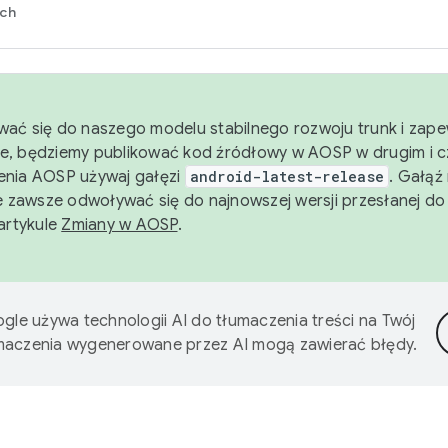
rch
wać się do naszego modelu stabilnego rozwoju trunk i zape
e, będziemy publikować kod źródłowy w AOSP w drugim i c
enia AOSP używaj gałęzi
android-latest-release
. Gałąź
 zawsze odwoływać się do najnowszej wersji przesłanej do
 artykule
Zmiany w AOSP
.
gle używa technologii AI do tłumaczenia treści na Twój
umaczenia wygenerowane przez AI mogą zawierać błędy.