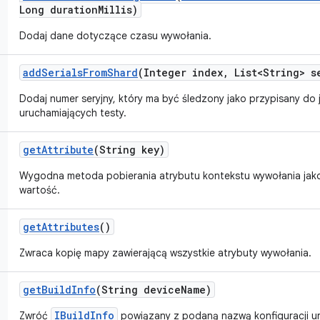
Long duration
Millis)
Dodaj dane dotyczące czasu wywołania.
add
Serials
From
Shard
(Integer index
,
List<String> s
Dodaj numer seryjny, który ma być śledzony jako przypisany d
uruchamiających testy.
get
Attribute
(String key)
Wygodna metoda pobierania atrybutu kontekstu wywołania jako
wartość.
get
Attributes
()
Zwraca kopię mapy zawierającą wszystkie atrybuty wywołania.
get
Build
Info
(String device
Name)
IBuildInfo
Zwróć
powiązany z podaną nazwą konfiguracji u