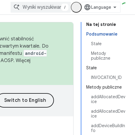
/
Na tej stronie
Podsumowanie
wnić stabilność
Stałe
zwartym kwartale. Do
 manifestu
android-
Metody
publiczne
 AOSP. Więcej
Stałe
INVOCATION_ID
Metody publiczne
addAllocatedDev
ice
addAllocatedDev
ice
addDeviceBuildIn
fo