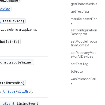
ce
With
Name)
getShardsSerials
Device
.
getTestTag
markReleasedEarl
e
test
Device)
y
zydzieleniu urządzenia.
setConfiguration
Descriptor
buildinfo)
setModuleInvoca
tionContext
.
setRecoveryMod
eForAllDevices
g attribute
Value)
setTestTag
toProto
wasReleasedEarl
ttributes
Map)
y
UniqueMultiMap
ku
.
ing
Event
timing
Event
,