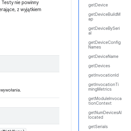
 Testy nie powinny
getDevice
rające, z wyjątkiem
getDeviceBuildM
ap
getDeviceBySeri
al
getDeviceConfig
Names
getDeviceName
getDevices
getInvocationId
getInvocationTi
mingMetrics
 wywołania.
getModuleInvoca
tionContext
getNumDevicesAl
located
getSerials