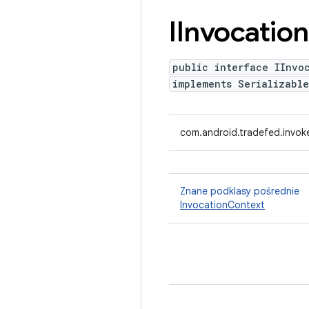
IInvocation
public interface IInvo
implements Serializable
com.android.tradefed.invoke
Znane podklasy pośrednie
InvocationContext