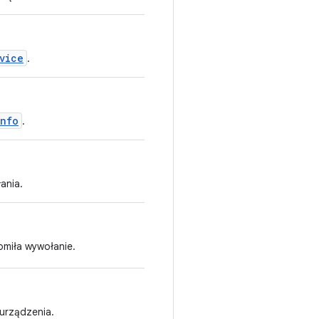
vice
.
Info
.
ania.
omiła wywołanie.
urządzenia.