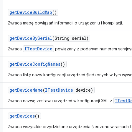
get
Device
Build
Map
()
Zwraca mapę powiązań informacji o urządzeniu i kompilacji.
get
Device
By
Serial
(String serial)
ITestDevice
Zwraca
powiązany z podanym numerem seryjny
get
Device
Config
Names
()
Zwraca listę nazw konfiguracji urządzeń śledzonych w tym wywo
get
Device
Name
(
ITest
Device
device)
ITestD
Zwraca nazwę zestawu urządzeń w konfiguracji XML z
get
Devices
()
Zwraca wszystkie przydzielone urządzenia śledzone w ramach 