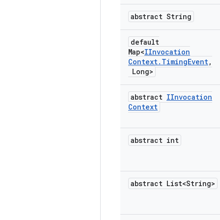
abstract String
default
Map<
IInvocation
Context
.
Timing
Event
,
Long>
abstract
IInvocation
Context
abstract int
abstract List<String>