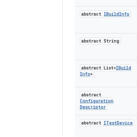
abstract
IBuild
Info
abstract String
abstract List<
IBuild
Info
>
abstract
Configuration
Descriptor
abstract
ITest
Device