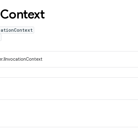
Context
cationContext
r.IInvocationContext