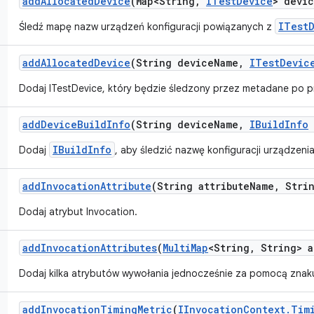
add
Allocated
Device
(Map<String
,
ITest
Device
> devi
ITest
Śledź mapę nazw urządzeń konfiguracji powiązanych z
add
Allocated
Device
(String device
Name
,
ITest
Devic
Dodaj ITestDevice, który będzie śledzony przez metadane po pr
add
Device
Build
Info
(String device
Name
,
IBuild
Info
IBuildInfo
Dodaj
, aby śledzić nazwę konfiguracji urządzenia
add
Invocation
Attribute
(String attribute
Name
,
Strin
Dodaj atrybut Invocation.
add
Invocation
Attributes
(
Multi
Map
<String
,
String> a
Dodaj kilka atrybutów wywołania jednocześnie za pomocą zna
add
Invocation
Timing
Metric
(
IInvocation
Context
.
Tim