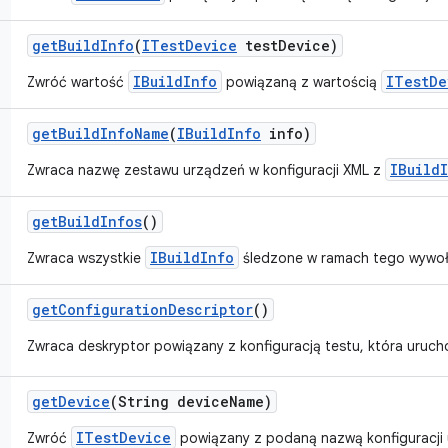
get
Build
Info
(
ITest
Device
test
Device)
IBuildInfo
ITestDe
Zwróć wartość
powiązaną z wartością
get
Build
Info
Name
(
IBuild
Info
info)
IBuild
Zwraca nazwę zestawu urządzeń w konfiguracji XML z
get
Build
Infos
()
IBuildInfo
Zwraca wszystkie
śledzone w ramach tego wywoł
get
Configuration
Descriptor
()
Zwraca deskryptor powiązany z konfiguracją testu, która uruch
get
Device
(String device
Name)
ITestDevice
Zwróć
powiązany z podaną nazwą konfiguracji 