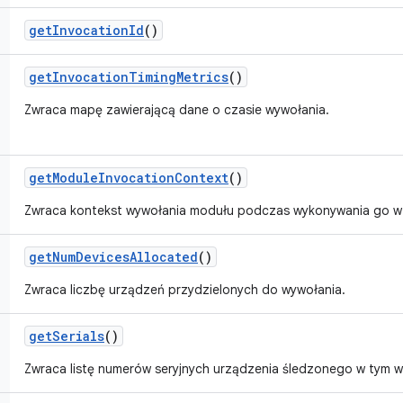
get
Invocation
Id
()
get
Invocation
Timing
Metrics
()
Zwraca mapę zawierającą dane o czasie wywołania.
get
Module
Invocation
Context
()
Zwraca kontekst wywołania modułu podczas wykonywania go w 
get
Num
Devices
Allocated
()
Zwraca liczbę urządzeń przydzielonych do wywołania.
get
Serials
()
Zwraca listę numerów seryjnych urządzenia śledzonego w tym w