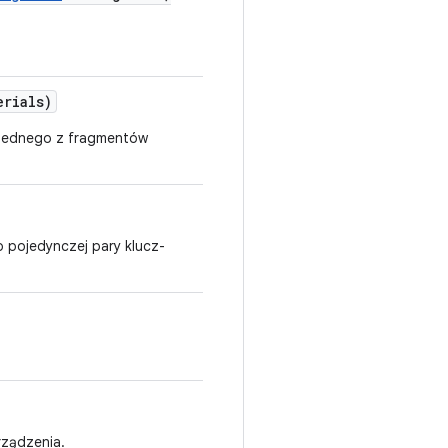
erials)
o jednego z fragmentów
 pojedynczej pary klucz-
rządzenia.