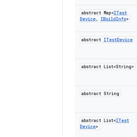
abstract Map<
ITest
Device
,
IBuild
Info
>
abstract
ITest
Device
abstract List<String>
abstract String
abstract List<
ITest
Device
>