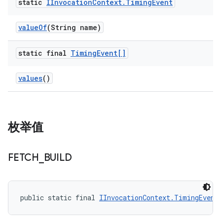
static
IInvocation
Context
.
Timing
Event
value
Of
(String name)
static final
Timing
Event[]
values
()
枚举值
FETCH
_
BUILD
public static final 
IInvocationContext.TimingEvent