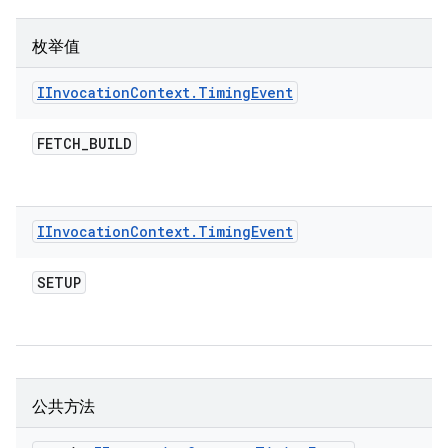
枚举值
IInvocation
Context
.
Timing
Event
FETCH
_
BUILD
IInvocation
Context
.
Timing
Event
SETUP
公共方法