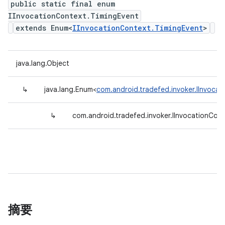
public static final enum
IInvocationContext.TimingEvent
extends Enum<
IInvocationContext.TimingEvent
>
java.lang.Object
↳
java.lang.Enum<
com.android.tradefed.invoker.IInvocat
↳
com.android.tradefed.invoker.IInvocationCon
摘要