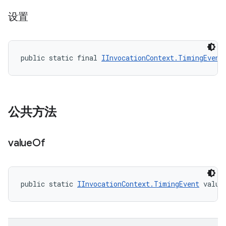
设置
public static final 
IInvocationContext.TimingEvent
公共方法
value
Of
public static 
IInvocationContext.TimingEvent
 value