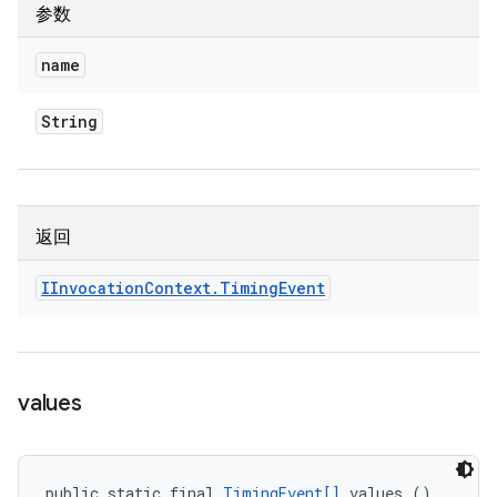
参数
name
String
返回
IInvocation
Context
.
Timing
Event
values
public static final 
TimingEvent[]
 values ()