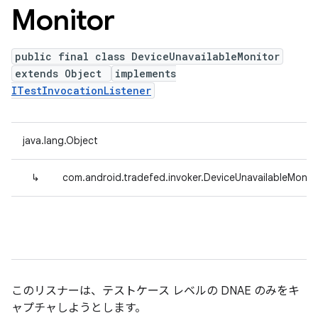
Monitor
public final class DeviceUnavailableMonitor
extends Object
implements
ITestInvocationListener
java.lang.Object
↳
com.android.tradefed.invoker.DeviceUnavailableMonit
このリスナーは、テストケース レベルの DNAE のみをキ
ャプチャしようとします。