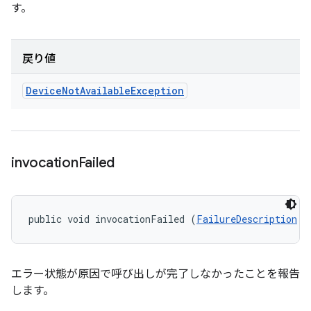
す。
戻り値
Device
Not
Available
Exception
invocation
Failed
public void invocationFailed (
FailureDescription
 f
エラー状態が原因で呼び出しが完了しなかったことを報告
します。