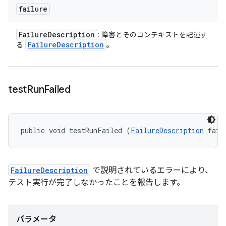
failure
Failure
Description
: 障害とそのコンテキストを記述す
Failure
Description
る
。
test
Run
Failed
public void testRunFailed (
FailureDescription
 fail
FailureDescription
で説明されているエラーにより、
テスト実行が完了しなかったことを報告します。
パラメータ