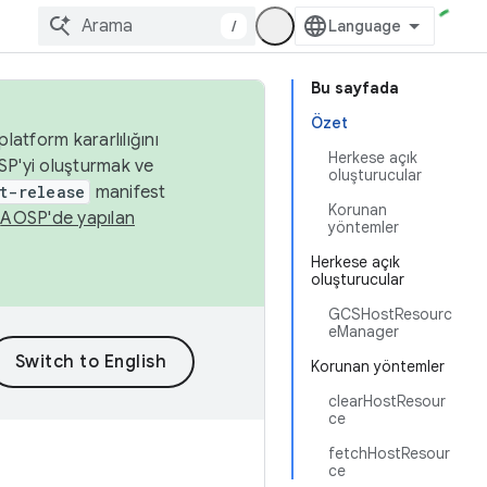
/
Bu sayfada
Özet
latform kararlılığını
Herkese açık
SP'yi oluşturmak ve
oluşturucular
t-release
manifest
Korunan
n
AOSP'de yapılan
yöntemler
Herkese açık
oluşturucular
GCSHostResourc
eManager
Korunan yöntemler
clearHostResour
ce
fetchHostResour
ce