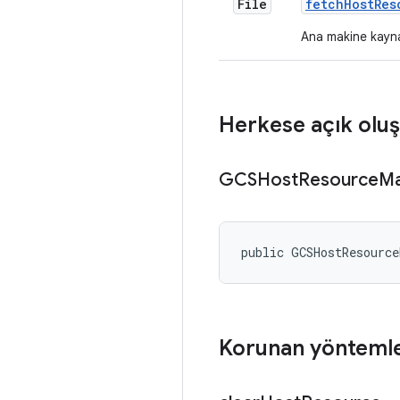
File
fetch
Host
Res
Ana makine kayna
Herkese açık oluş
GCSHost
Resource
Ma
public GCSHostResourc
Korunan yönteml