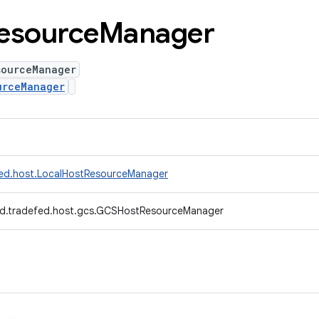
esource
Manager
sourceManager
urceManager
fed.host.LocalHostResourceManager
d.tradefed.host.gcs.GCSHostResourceManager