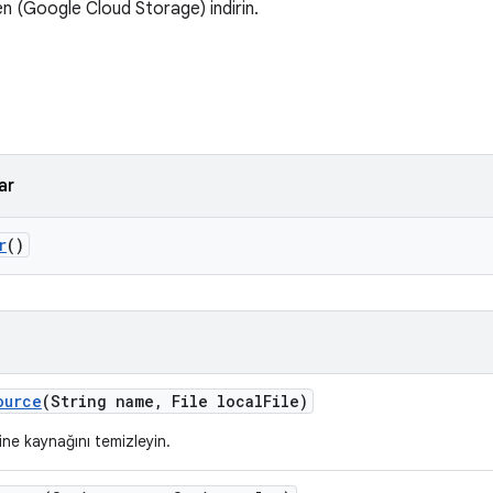
n (Google Cloud Storage) indirin.
ar
r
()
ource
(String name
,
File local
File)
ine kaynağını temizleyin.