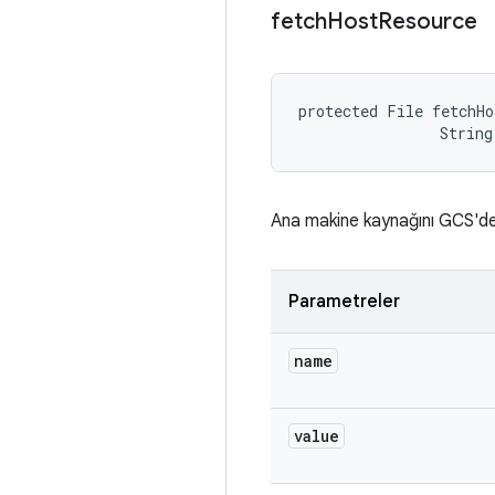
fetch
Host
Resource
protected File fetchHo
                String
Ana makine kaynağını GCS'den
Parametreler
name
value