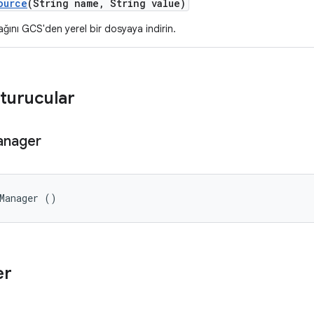
ource
(String name
,
String value)
ğını GCS'den yerel bir dosyaya indirin.
turucular
nager
eManager ()
er