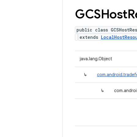
GCSHost
R
public class GCSHostRe
extends
LocalHostReso
java.lang.Object
↳
com.android.trade
↳
com.androi