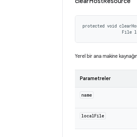
clear
Host
Resource
protected void clearHo
                File 
Yerel bir ana makine kaynağın
Parametreler
name
local
File