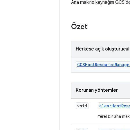
Ana makine kaynağını GCS'de
Özet
Herkese açık oluşturucul
GCSHost
Resource
Manage
Korunan yöntemler
void
clear
Host
Res
Yerel bir ana mak