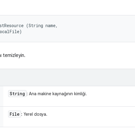
stResource (String name, 

localFile)
ı temizleyin.
String
: Ana makine kaynağının kimliği.
File
: Yerel dosya.