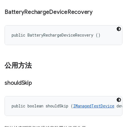
Battery
Recharge
Device
Recovery
public BatteryRechargeDeviceRecovery ()
公用方法
should
Skip
public boolean shouldSkip (
IManagedTestDevice
 devi