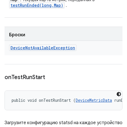
testRunEnded(
long
,
Map)
.
Броски
Device
Not
Available
Exception
on
Test
Run
Start
public void onTestRunStart (
DeviceMetricData
 runDa
Загрузите конфигурацию statsd на каждое устройство