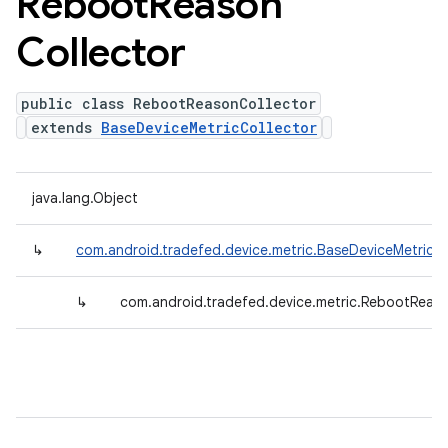
Reboot
Reason
Collector
public class RebootReasonCollector
extends
BaseDeviceMetricCollector
java.lang.Object
↳
com.android.tradefed.device.metric.BaseDeviceMetricCo
↳
com.android.tradefed.device.metric.RebootReaso