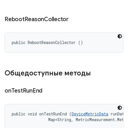
Reboot
Reason
Collector
public RebootReasonCollector ()
Общедоступные методы
on
Test
Run
End
public void onTestRunEnd (
DeviceMetricData
 runData,
                Map<String, MetricMeasurement.Metr