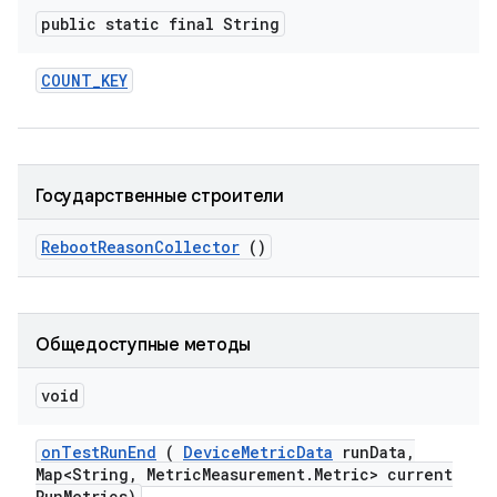
public static final String
COUNT
_
KEY
Государственные строители
Reboot
Reason
Collector
()
Общедоступные методы
void
on
Test
Run
End
(
Device
Metric
Data
run
Data
,
Map<String
,
Metric
Measurement
.
Metric> current
Run
Metrics)