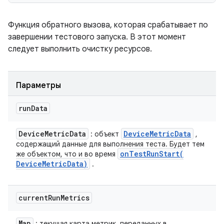
Функция обратного вызова, которая срабатывает по
завершении тестового запуска. В этот момент
следует выполнить очистку ресурсов.
Параметры
run
Data
Device
Metric
Data
Device
Metric
Data
: объект
,
содержащий данные для выполнения теста. Будет тем
onTestRunStart(
же объектом, что и во время
Device
Metric
Data)
.
current
Run
Metrics
Map
: текущая карта метрик, переданных в