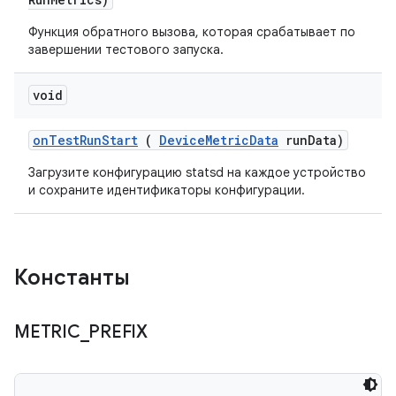
Функция обратного вызова, которая срабатывает по
завершении тестового запуска.
void
on
Test
Run
Start
(
Device
Metric
Data
run
Data)
Загрузите конфигурацию statsd на каждое устройство
и сохраните идентификаторы конфигурации.
Константы
METRIC
_
PREFIX