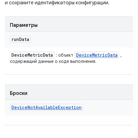
и сохраните идентификаторы конфигурации.
Параметры
run
Data
Device
Metric
Data
Device
Metric
Data
: объект
,
содержащий данные о ходе выполнения.
Броски
Device
Not
Available
Exception