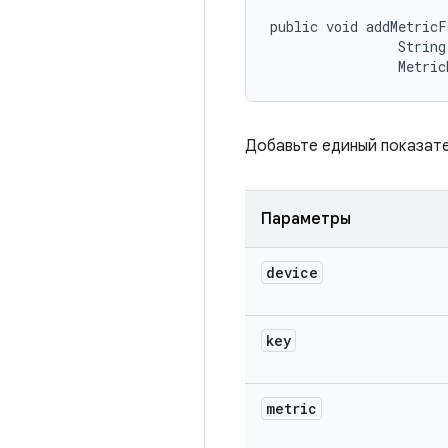
public void addMetricF
                String 
                Metric
Добавьте единый показате
Параметры
device
key
metric