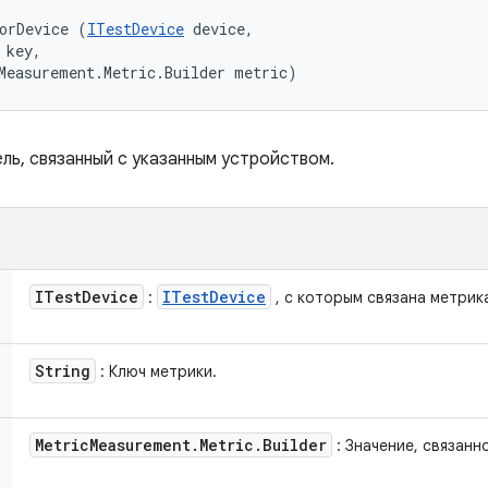
orDevice (
ITestDevice
 device, 

key, 

Measurement.Metric.Builder metric)
ль, связанный с указанным устройством.
ITest
Device
ITest
Device
:
, с которым связана метрик
String
: Ключ метрики.
Metric
Measurement
.
Metric
.
Builder
: Значение, связанн