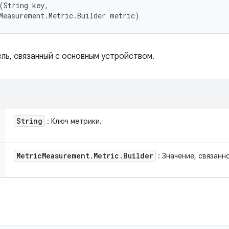
(String key, 

Measurement.Metric.Builder metric)
ль, связанный с основным устройством.
String
: Ключ метрики.
Metric
Measurement
.
Metric
.
Builder
: Значение, связанн