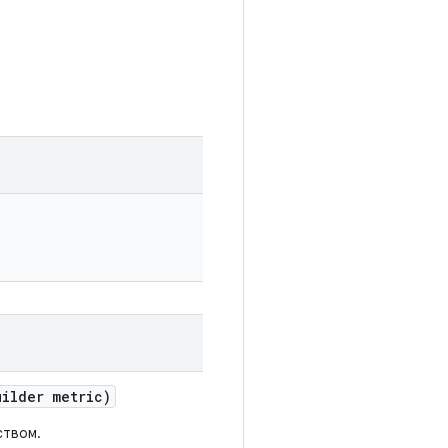
uilder metric)
ством.