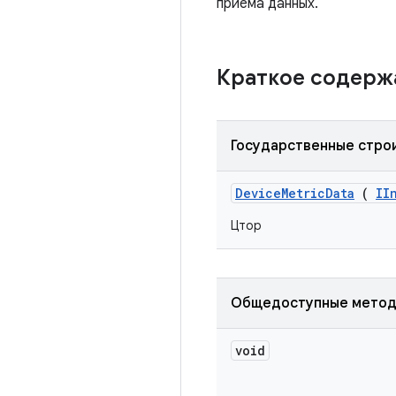
приема данных.
Краткое содер
Государственные стро
Device
Metric
Data
(
II
Цтор
Общедоступные мето
void