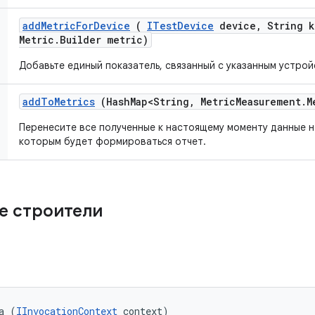
add
Metric
For
Device
(
ITest
Device
device
,
String k
Metric
.
Builder metric)
Добавьте единый показатель, связанный с указанным устрой
add
To
Metrics
(Hash
Map<String
,
Metric
Measurement
.
M
Перенесите все полученные к настоящему моменту данные н
которым будет формироваться отчет.
е строители
a (
IInvocationContext
 context)