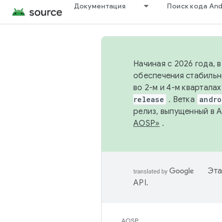
Документация
Поиск кода And
Начиная с 2026 года, 
обеспечения стабильн
во 2-м и 4-м квартала
release
. Ветка
andro
релиз, выпущенный в 
AOSP»
.
Эта
API
.
AOSP