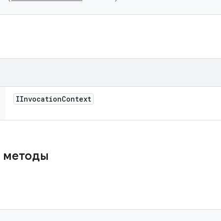
IInvocation
Context
 методы