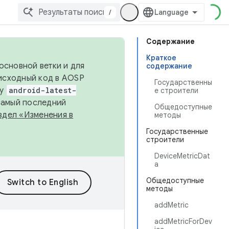
/
Содержание
Краткое
основной ветки и для
содержание
исходный код в AOSP
Государственны
ку
android-latest-
е строители
 самый последний
Общедоступные
здел «Изменения в
методы
Государственные
строители
DeviceMetricDat
a
Общедоступные
методы
addMetric
addMetricForDev