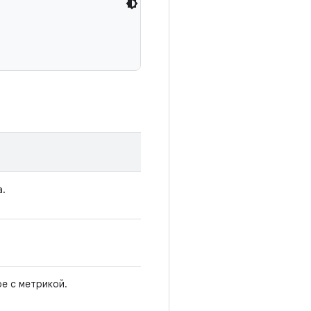
а.
ое с метрикой.