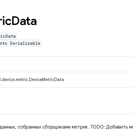
ic
Data
ricData
nts Serializable
.device.metric.DeviceMetricData
 данных, собранных сборщиками метрик. TODO: Добавить м