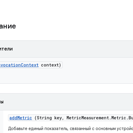
жание
ители
nvocation
Context
context)
ды
add
Metric
(String key
,
Metric
Measurement
.
Metric
.
B
Добавьте единый показатель, связанный с основным устрой