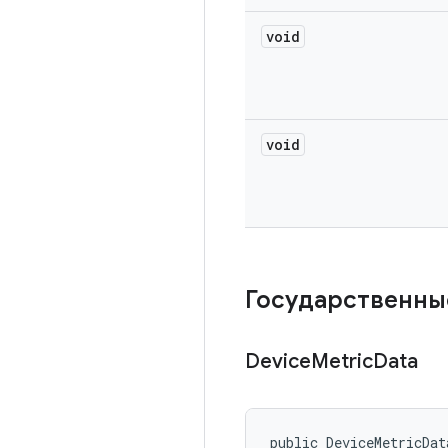
void
void
Государственны
Device
Metric
Data
public DeviceMetricDat