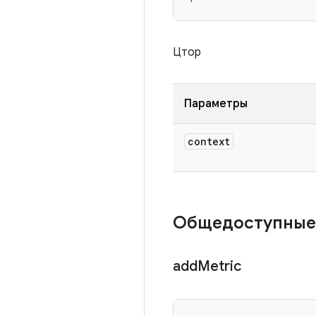
Цтор
Параметры
context
Общедоступные
add
Metric