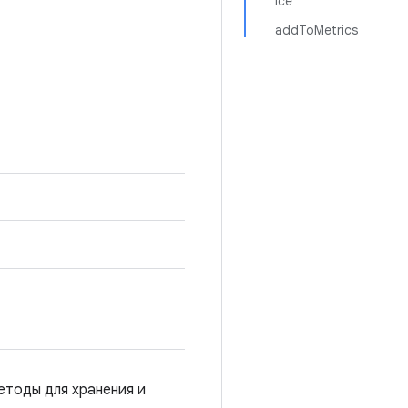
ice
addToMetrics
етоды для хранения и