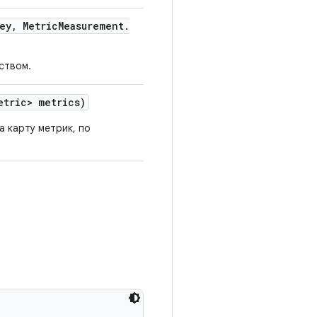
ey
,
Metric
Measurement
.
ством.
etric> metrics)
а карту метрик, по