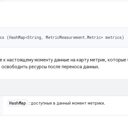
cs (HashMap<String, MetricMeasurement.Metric> metrics)
е к настоящему моменту данные на карту метрик, которые
 освободить ресурсы после переноса данных.
Hash
Map
: доступные в данный момент метрики.