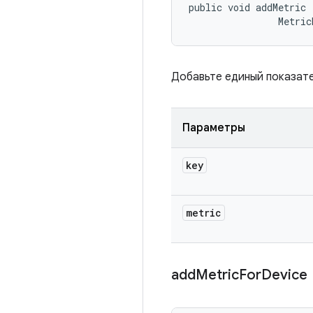
public void addMetric 
                Metric
Добавьте единый показате
Параметры
key
metric
add
Metric
For
Device