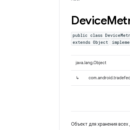
Device
Metr
public class DeviceMet
extends Object
impleme
java.lang.Object
↳
com.android.tradefed
Объект для хранения всех