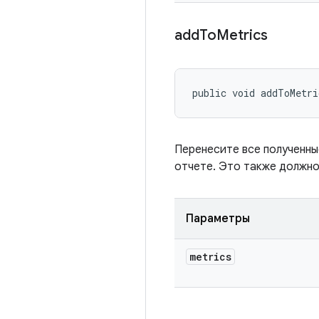
add
To
Metrics
public void addToMetri
Перенесите все полученны
отчете. Это также должно
Параметры
metrics